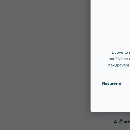
materiá
poškráb
velmi j
žádné s
1. Jedn
Nové l
bubline
DJové to n
používáme c
2. Ochr
nakupování.
Vysoce
úpravou
Nastavení
3. Prec
Skin je
knoflík
4. Čist