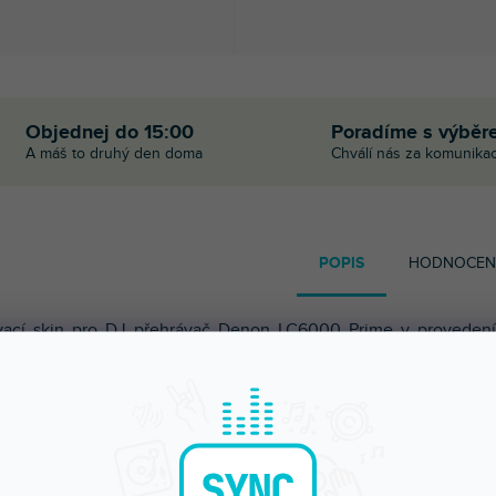
Objednej do 15:00
Poradíme s výběr
A máš to druhý den doma
Chválí nás za komunikac
POPIS
HODNOCEN
vací skin pro DJ přehrávač
Denon LC6000 Prime v provedení
LORS, barva stone beige (béžová).
ací skiny Doto Design jsou perfektní pro přizpůsobení vzhledu
 DJ vybavení
(mixážní pulty, gramofony, přehrávače, kontrolery)
r je velké množství barev a exkluzivních vzorů pro vytvoření
čného vzhledu. Skiny jsou precizně vyrobeny z prémiových