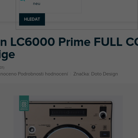
HLEDAT
e
Denon
LC6000 Prime
Skin LC6000 Prime FULL COLORS St
in LC6000 Prime FULL 
ige
01
né
noceno
Podrobnosti hodnocení
Značka:
Doto Design
ení
u
ek.