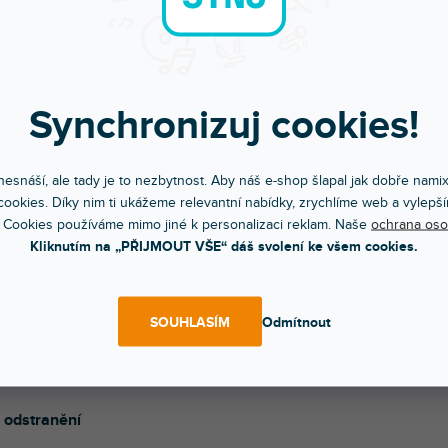
lů, mají matný antireflexní povrch a ochrání vaše vybavení před
áním a opotřebením. Díky nové adhezivní vrstvě je aplikace
ednoduchá a v případě sundání skinu nezůstanou na technice
topy nebo zbytky lepidla.
oduchá aplikace
Synchronizuj cookies!
epidlo se systémem "AirFlow" pro uvolnění vzduchových
k a technologií "LowTuck" pro snadné přemístění.
esnáší, ale tady je to nezbytnost. Aby náš e-shop šlapal jak dobře nami
ookies. Díky nim ti ukážeme relevantní nabídky, zrychlíme web a vylepší
ana proti poškrábání
 Cookies používáme mimo jiné k personalizaci reklam. Naše
ochrana oso
Kliknutím na „PŘIJMOUT VŠE“ dáš svolení ke všem cookies.
 odolná laminátová vrstva s matným povrchem a antireflexní
.
izní výroba
SOUHLASÍM
Odmítnout
 vyřezán s vysokou přesností, aby nezasahoval do tlačítek,
ů nebo faderů.
é odstranění