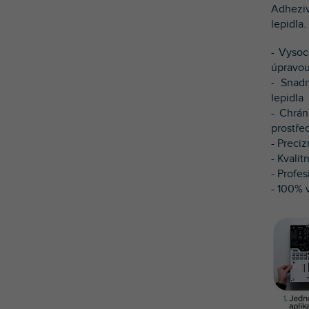
Adheziv
lepidla.
- Vysoc
úpravou
- Snad
lepidla
- Chrá
prostře
- Preci
- Kvalitn
- Profes
- 100% v