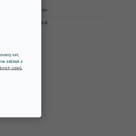
Značka
:
Doto Design
Kód výrobce
:
L046-8
xovaný set,
me zážitek z
bních údajů.