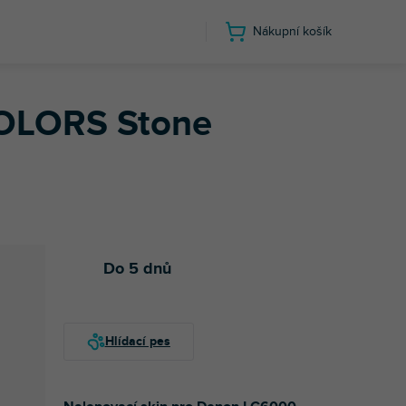
Nákupní košík
one Beige
COLORS Stone
Do 5 dnů