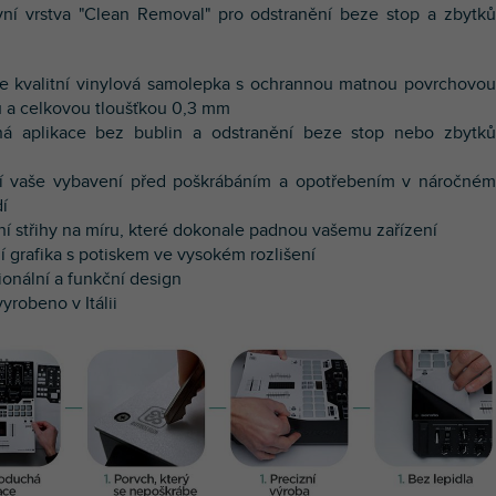
ní vrstva "Clean Removal" pro odstranění beze stop a zbytků
e kvalitní vinylová samolepka s ochrannou matnou povrchovou
 a celkovou tloušťkou 0,3 mm
ná aplikace bez bublin a odstranění beze stop nebo zbytků
ní vaše vybavení před poškrábáním a opotřebením v náročném
dí
zní střihy na míru, které dokonale padnou vašemu zařízení
í g
rafika s potiskem ve vysokém rozlišení
ionální a funkční design
yrobeno v Itálii