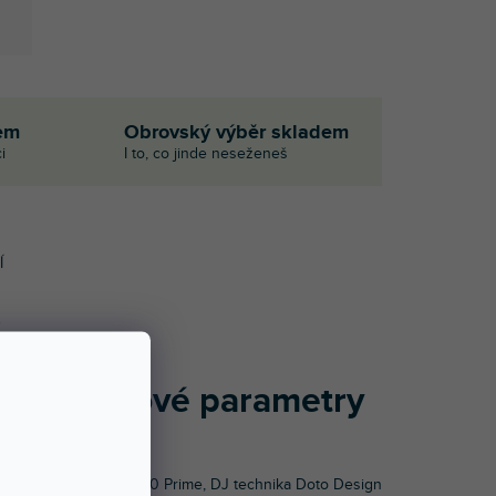
em
Obrovský výběr skladem
i
I to, co jinde neseženeš
Í
Doplňkové parametry
.
Kategorie
:
LC6000 Prime
,
DJ technika Doto Design