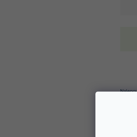
Nalepo
FULL CO
Nalepov
vašeho
Na výbě
jedine