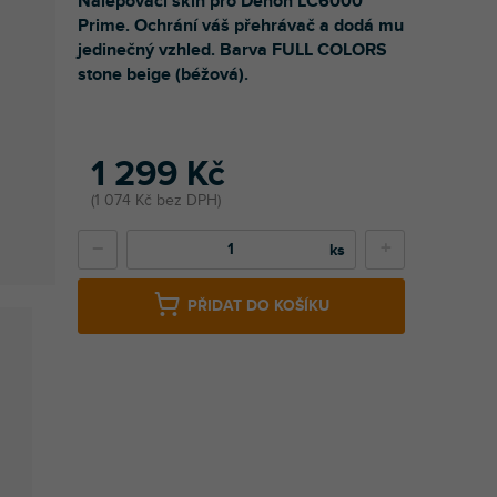
Nalepovací skin pro Denon LC6000
Prime. Ochrání váš přehrávač a dodá mu
jedinečný vzhled. Barva FULL COLORS
stone beige (béžová).
1 299 Kč
1 074 Kč bez DPH
−
+
PŘIDAT DO KOŠÍKU