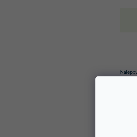
Nalepov
barva wh
Nalepo
vašeho
výběr 
jedineč
mají ma
opotřeb
případ