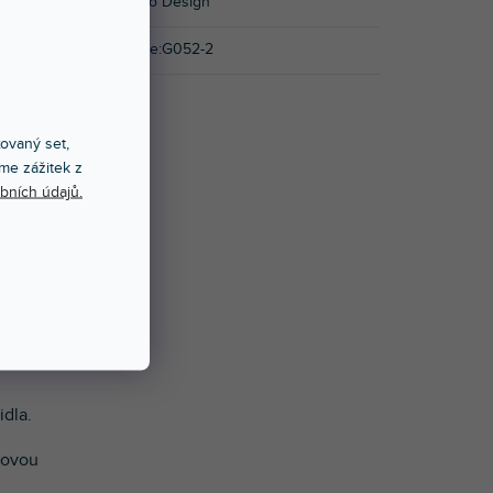
Značka
:
Doto Design
Kód výrobce
:
G052-2
nek a
xovaný set,
me zážitek z
bních údajů.
avou.
flíků
idla.
hovou