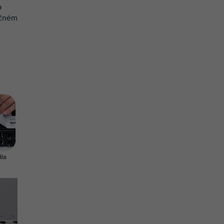
a
očném