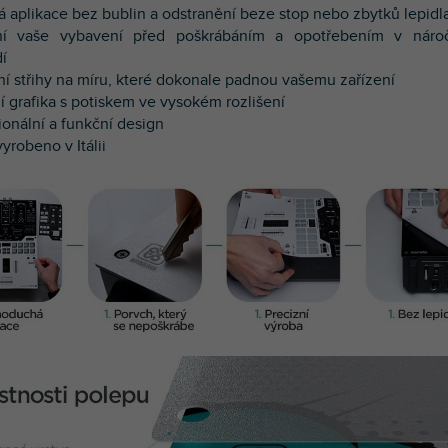
á aplikace bez bublin a odstranění beze stop nebo zbytků lepidl
ní vaše vybavení před poškrábáním a opotřebením v nár
dí
zní střihy na míru, které dokonale padnou vašemu zařízení
í g
rafika s potiskem ve vysokém rozlišení
ionální a funkční design
yrobeno v Itálii