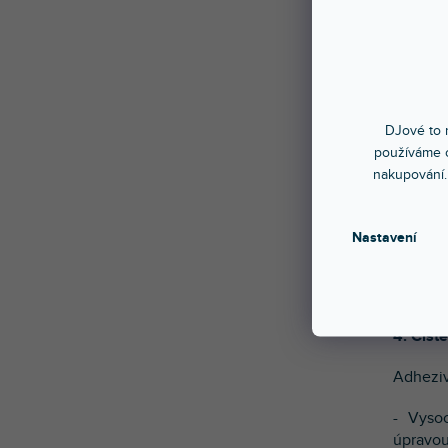
lepidla.
1. Jedn
Nové le
technol
DJové to n
2. Ochr
používáme c
nakupování.
Vysoce 
3. Prec
Nastavení
Skin je
nebo fa
4. Čist
Adheziv
- Vyso
úpravou