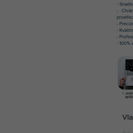
- Snadn
- Chrá
prostře
- Preci
- Kvalitn
- Profes
- 100% v