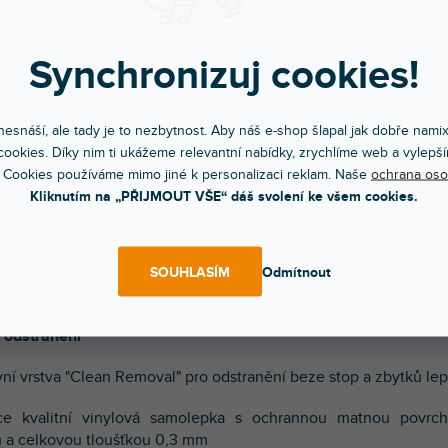
oduchá aplikace
Synchronizuj cookies!
pidlo se systémem "AirFlow" pro uvolnění vzduchových bubli
ogií "LowTuck" pro snadné přemístění.
esnáší, ale tady je to nezbytnost. Aby náš e-shop šlapal jak dobře nami
ana proti poškrábání
ookies. Díky nim ti ukážeme relevantní nabídky, zrychlíme web a vylepší
 Cookies používáme mimo jiné k personalizaci reklam. Naše
ochrana oso
odolná laminátová vrstva s matným povrchem a antireflexní úpr
Kliknutím na „PŘIJMOUT VŠE“ dáš svolení ke všem cookies.
izní výroba
 vyřezán s vysokou přesností, aby nezasahoval do tlačítek, kno
SOUHLASÍM
Odmítnout
derů.
é odstranění
ní vrstva "Clean Removal" pro odstranění beze stop a zbytků lep
ce kvalitní vinylová samolepka s ochrannou matnou povrc
 a celkovou tloušťkou 0,3 mm