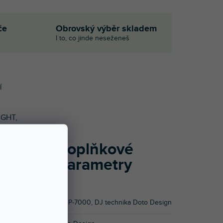
če
Obrovský výběr skladem
I to, co jinde neseženeš
Í
IGHT,
Doplňkové
hledu
). Na
parametry
oření
iálů,
ním a
Kategorie
:
RP-7000
,
DJ technika Doto Design
á a v
bytky