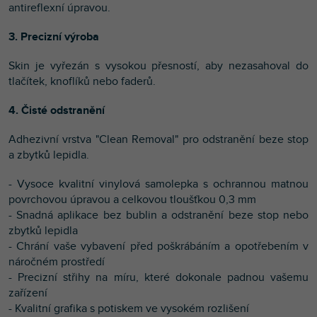
antireflexní úpravou.
3. Precizní výroba
Skin je vyřezán s vysokou přesností, aby nezasahoval do
tlačítek, knoflíků nebo faderů.
4. Čisté odstranění
Adhezivní vrstva "Clean Removal" pro odstranění beze stop
a zbytků lepidla.
- Vysoce kvalitní vinylová samolepka s ochrannou matnou
povrchovou úpravou a celkovou tloušťkou 0,3 mm
- Snadná aplikace bez bublin a odstranění beze stop nebo
zbytků lepidla
- Chrání vaše vybavení před poškrábáním a opotřebením v
náročném prostředí
- Precizní střihy na míru, které dokonale padnou vašemu
zařízení
- Kvalitní g
rafika s potiskem ve vysokém rozlišení