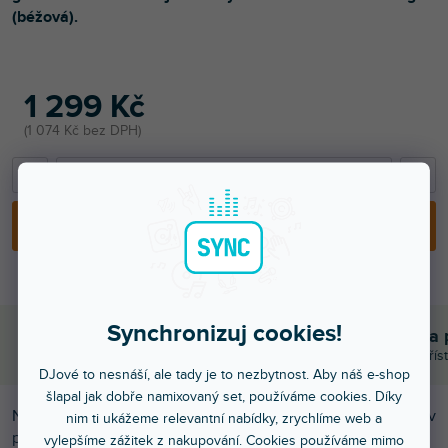
(béžová).
1 299 Kč
1 074 Kč bez DPH
−
+
PŘIDAT DO KOŠÍKU
Synchronizuj cookies!
Bleskové doručení
Komunikace a 
Objednávky do 15:00 letí hned
Chválíte nás za přís
DJové to nesnáší, ale tady je to nezbytnost. Aby náš e-shop
šlapal jak dobře namixovaný set, používáme cookies. Díky
Nalepovací skin pro DJ gramofon Reloop RP-7000 v
nim ti ukážeme relevantní nabídky, zrychlíme web a
provedení FULL COLORS, barva stone beige (béžová).
vylepšíme zážitek z nakupování. Cookies používáme mimo