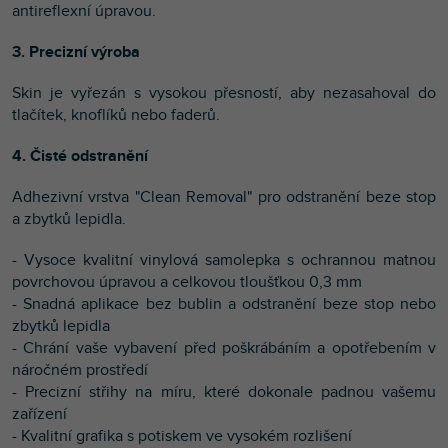
antireflexní úpravou.
3. Precizní výroba
Skin je vyřezán s vysokou přesností, aby nezasahoval do
tlačítek, knoflíků nebo faderů.
4. Čisté odstranění
Adhezivní vrstva "Clean Removal" pro odstranění beze stop
a zbytků lepidla.
- Vysoce kvalitní vinylová samolepka s ochrannou matnou
povrchovou úpravou a celkovou tloušťkou 0,3 mm
- Snadná aplikace bez bublin a odstranění beze stop nebo
zbytků lepidla
- Chrání vaše vybavení před poškrábáním a opotřebením v
náročném prostředí
- Precizní střihy na míru, které dokonale padnou vašemu
zařízení
- Kvalitní g
rafika s potiskem ve vysokém rozlišení