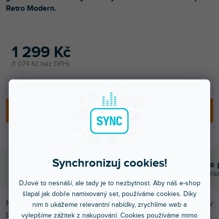
Retro Modern.
1 299 Kč
1 074 Kč bez DPH
−
+
PŘIDAT DO KOŠÍKU
Synchronizuj cookies!
Bleskové doručení
Komunikace a 
Objednávky do 15:00 letí hned
Chválíte nás za přís
DJové to nesnáší, ale tady je to nezbytnost. Aby náš e-shop
šlapal jak dobře namixovaný set, používáme cookies. Díky
Nalepovací skin pro DJ gramofon Reloop RP-7000 v
nim ti ukážeme relevantní nabídky, zrychlíme web a
provedení Mash-Up
Retro Modern
.
vylepšíme zážitek z nakupování. Cookies používáme mimo