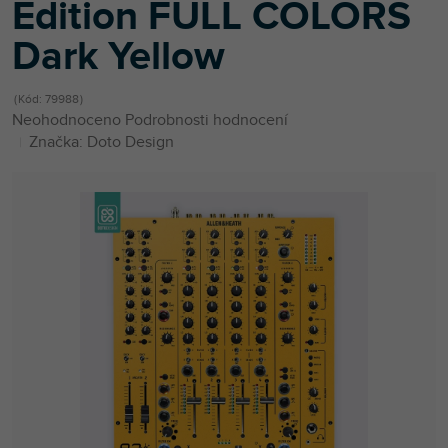
Edition FULL COLORS
Dark Yellow
Kód:
79988
Průměrné
Neohodnoceno
Podrobnosti hodnocení
hodnocení
Značka:
Doto Design
produktu
je
0,0
z
5
hvězdiček.