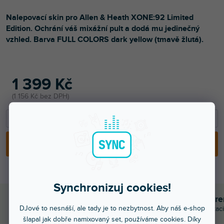
Nalepovací skin pro Allen & Heath XONE:92 Limited
Edition. Ochrání váš mixážní pult a dodá mu jedinečný
vzhled. Barva FULL COLORS dark yellow (tmavě žlutá).
1 399 Kč
1 156 Kč bez DPH
−
+
PŘIDAT DO KOŠÍKU
Synchronizuj cookies!
Objednej do 15:00
Poradíme s výběr
DJové to nesnáší, ale tady je to nezbytnost. Aby náš e-shop
A máš to druhý den doma
Chválí nás za komunikaci
šlapal jak dobře namixovaný set, používáme cookies. Díky