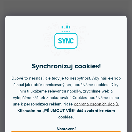
produktu
je
0,0
z
5
hvězdiček.
Synchronizuj cookies!
DJové to nesnáší, ale tady je to nezbytnost. Aby náš e-shop
šlapal jak dobře namixovaný set, používáme cookies. Díky
nim ti ukážeme relevantní nabídky, zrychlíme web a
vylepšíme zážitek z nakupování. Cookies používáme mimo
jiné k personalizaci reklam. Naše
ochrana osobních údajů.
Kliknutím na „PŘIJMOUT VŠE“ dáš svolení ke všem
Skladem na prodejně
cookies.
Nastavení