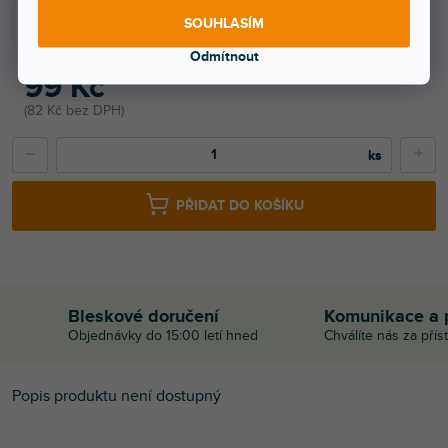
SOUHLASÍM
Odmítnout
99 Kč
82 Kč bez DPH
−
+
PŘIDAT DO KOŠÍKU
Bleskové doručení
Komunikace a 
Objednávky do 15:00 letí hned
Chválíte nás za přís
Popis produktu není dostupný