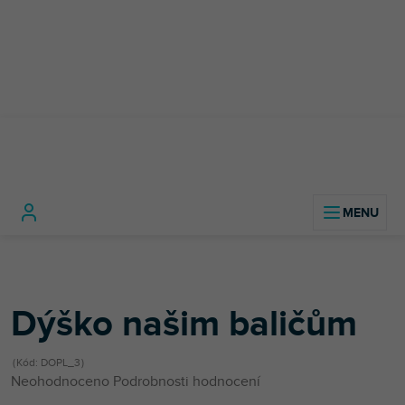
Přejít
na
obsah
Domů
Příplatky v košíku
Dýško našim baličům
Dýško našim baličům
Kód:
DOPL_3
Průměrné
Neohodnoceno
Podrobnosti hodnocení
hodnocení