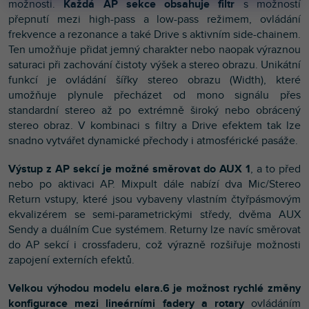
možnosti.
Každá AP sekce obsahuje filtr
s možností
přepnutí mezi high-pass a low-pass režimem, ovládání
frekvence a rezonance a také Drive s aktivním side-chainem.
Ten umožňuje přidat jemný charakter nebo naopak výraznou
saturaci při zachování čistoty výšek a stereo obrazu. Unikátní
funkcí je ovládání šířky stereo obrazu (Width), které
umožňuje plynule přecházet od mono signálu přes
standardní stereo až po extrémně široký nebo obrácený
stereo obraz. V kombinaci s filtry a Drive efektem tak lze
snadno vytvářet dynamické přechody i atmosférické pasáže.
Výstup z AP sekcí je možné směrovat do AUX 1
, a to před
nebo po aktivaci AP. Mixpult dále nabízí dva Mic/Stereo
Return vstupy, které jsou vybaveny vlastním čtyřpásmovým
ekvalizérem se semi-parametrickými středy, dvěma AUX
Sendy a duálním Cue systémem. Returny lze navíc směrovat
do AP sekcí i crossfaderu, což výrazně rozšiřuje možnosti
zapojení externích efektů.
Velkou výhodou modelu elara.6 je možnost rychlé změny
konfigurace mezi lineárními fadery a rotary
ovládáním