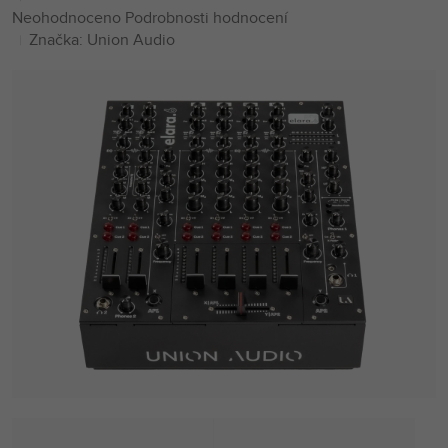
Průměrné
Neohodnoceno
Podrobnosti hodnocení
hodnocení
Značka:
Union Audio
produktu
je
0,0
z
5
hvězdiček.