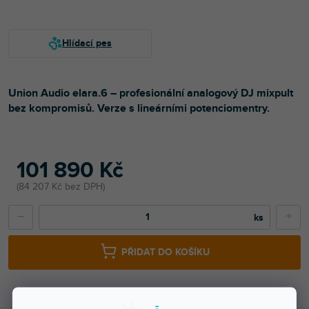
Union Audio elara.6 – profesionální analogový DJ mixpult
bez kompromisů. Verze s lineárními potenciomentry.
101 890 Kč
84 207 Kč bez DPH
−
+
PŘIDAT DO KOŠÍKU