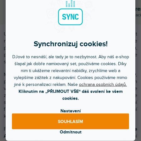
Objednej do 15:00
Poradíme s výběr
A máš to druhý den doma
Chválí nás za komunikaci
Union Audio elara.6 je špičkový analogový mixážní pult
navržený pro klubové instalace i nejnáročnější DJe a live
Synchronizuj cookies!
performery.
Zaměřuje se na maximální kvalitu zvuku
,
precizní zpracování a široké možnosti kreativní práce se
DJové to nesnáší, ale tady je to nezbytnost. Aby náš e-shop
signálem.
šlapal jak dobře namixovaný set, používáme cookies. Díky
nim ti ukážeme relevantní nabídky, zrychlíme web a
Mixpult
disponuje čtyřmi duálními vstupními kanály
,
vylepšíme zážitek z nakupování. Cookies používáme mimo
přičemž každý z nich je vybaven čtyřpásmovým ekvalizérem
jiné k personalizaci reklam. Naše
ochrana osobních údajů.
vyladěným pro co nejpřirozenější a muzikální práci se
Kliknutím na „PŘIJMOUT VŠE“ dáš svolení ke všem
zvukem. Každý kanál nabízí také dva AUX Sendy, duální Cue
cookies.
systém vhodný například pro back-to-back sety a precizní
fader s ultra-lineární křivkou, který zajišťuje maximální
Nastavení
kontrolu nad mixem.
SOUHLASÍM
Po stranách hlavních kanálů se nacházejí
dvě sekce
Odmítnout
Analogue Processing (AP)
, které výrazně rozšiřují kreativní