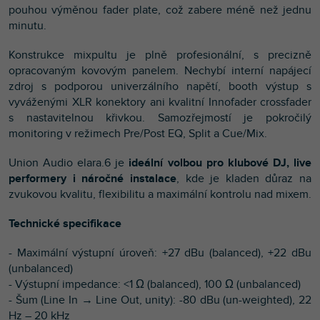
pouhou výměnou fader plate, což zabere méně než jednu
minutu.
Konstrukce mixpultu je plně profesionální, s precizně
opracovaným kovovým panelem. Nechybí interní napájecí
zdroj s podporou univerzálního napětí, booth výstup s
vyváženými XLR konektory ani kvalitní Innofader crossfader
s nastavitelnou křivkou. Samozřejmostí je pokročilý
monitoring v režimech Pre/Post EQ, Split a Cue/Mix.
Union Audio elara.6 je
ideální volbou pro klubové DJ, live
performery i náročné instalace
, kde je kladen důraz na
zvukovou kvalitu, flexibilitu a maximální kontrolu nad mixem.
Technické specifikace
- Maximální výstupní úroveň: +27 dBu (balanced), +22 dBu
(unbalanced)
- Výstupní impedance: <1 Ω (balanced), 100 Ω (unbalanced)
- Šum (Line In → Line Out, unity): -80 dBu (un-weighted), 22
Hz – 20 kHz