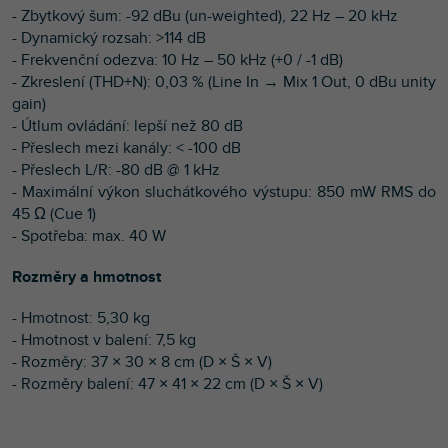
- Zbytkový šum: -92 dBu (un-weighted), 22 Hz – 20 kHz
- Dynamický rozsah: >114 dB
- Frekvenční odezva: 10 Hz – 50 kHz (+0 / -1 dB)
- Zkreslení (THD+N): 0,03 % (Line In → Mix 1 Out, 0 dBu unity
gain)
- Útlum ovládání: lepší než 80 dB
- Přeslech mezi kanály: < -100 dB
- Přeslech L/R: -80 dB @ 1 kHz
- Maximální výkon sluchátkového výstupu: 850 mW RMS do
45 Ω (Cue 1)
- Spotřeba: max. 40 W
Rozměry a hmotnost
- Hmotnost: 5,30 kg
- Hmotnost v balení: 7,5 kg
- Rozměry: 37 × 30 × 8 cm (D × Š × V)
- Rozměry balení: 47 × 41 × 22 cm (D × Š × V)