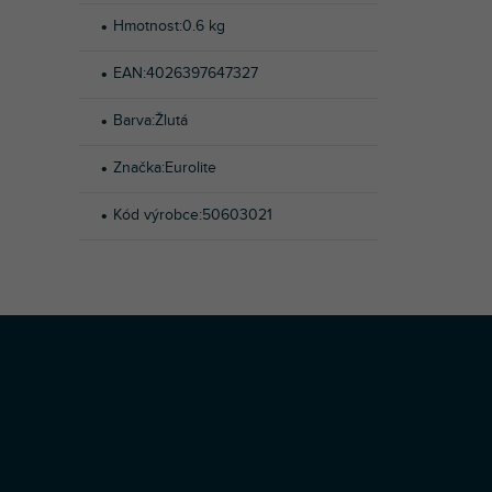
Hmotnost
:
0.6 kg
EAN
:
4026397647327
Barva
:
Žlutá
Značka
:
Eurolite
Kód výrobce
:
50603021