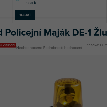
HLEDAT
y
Led Policejní Maják DE-1 Žlutý
 Policejní Maják DE-1 Žl
Značka:
Euro
NÍ VÝPRODEJ
Průměrné
Neohodnoceno
Podrobnosti hodnocení
hodnocení
produktu
je
0,0
z
5
hvězdiček.