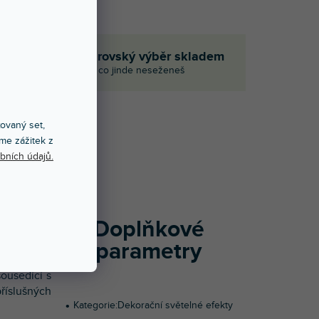
em
Obrovský výběr skladem
i
I to, co jinde neseženeš
xovaný set,
Í
me zážitek z
bních údajů.
í plastové
 vypínačem
a veletrhy,
Doplňkové
parametry
 silnice a
sousedící s
říslušných
Kategorie
:
Dekorační světelné efekty