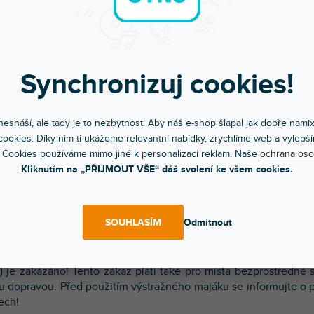
Objednej do 15:00
Poradíme s výběr
A máš to druhý den doma
Chválí nás za komunikac
Synchronizuj cookies!
esnáší, ale tady je to nezbytnost. Aby náš e-shop šlapal jak dobře nami
POPIS
HODNOCEN
ookies. Díky nim ti ukážeme relevantní nabídky, zrychlíme web a vylepší
 Cookies používáme mimo jiné k personalizaci reklam. Naše
ochrana oso
Kliknutím na „PŘIJMOUT VŠE“ dáš svolení ke všem cookies.
ivní efekt s LED světelným zdrojem 230V s paticí E14, kompaktn
 s montážními držáky, napájení pomocí kabelu s integrovaným
zástrčkou. Barva žlutá. Vhodný např. jako poutač ve výlohách, n
SOUHLASÍM
Odmítnout
í akce atd.
 Používání výstražných majáků ve veřejné dopravě (ulice,
) je zakázáno! Tento zákaz platí také pro místa bezprostředně 
u dopravou. Před použitím výstražného majáku se informujte o p
ech!