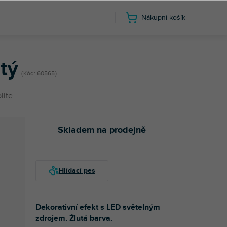
Nákupní košík
utý
Kód:
60565
lite
Skladem na prodejně
Dekorativní efekt s LED světelným
zdrojem. Žlutá barva.