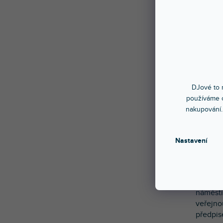
DJové to n
používáme c
nakupování.
Dekorat
pouzdro
Nastavení
a Euro 
venkovn
POZOR:
náměstí
veřejno
předpis