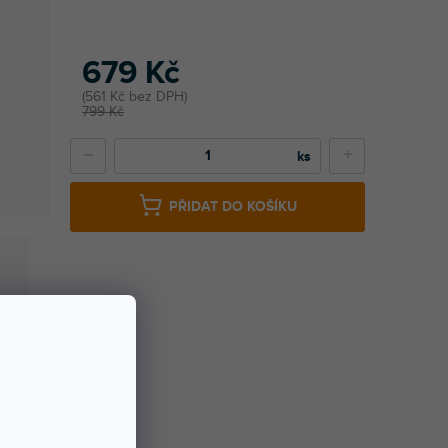
679 Kč
561 Kč bez DPH
799 Kč
−
+
PŘIDAT DO KOŠÍKU