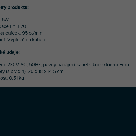
ry produktu:
n: 6W
ikace IP: IP20
ost otáček: 95 ot/min
ání: Vypínač na kabelu
ké údaje:
ení: 230V AC, 50Hz, pevný napájecí kabel s konektorem Euro
y (š x v x h): 20 x 18 x 14,5 cm
ost: 0,51 kg