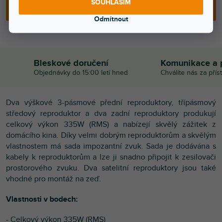
SOUHLASÍM
PŘIDAT DO KOŠÍKU
Odmítnout
Bleskové doručení
Komunikace a 
Objednávky do 15:00 letí hned
Chválíte nás za přís
Dva výškové 3-pásmové přední reproduktory, třípásmový
středový reproduktor a dva zadní reproduktory produkují
celkový výkon 335W (RMS) a nabízejí skvělý zážitek z
domácího kina. Díky velmi dobrým reproduktorům a skvělým
vlastnostem má sada impozantní zvuk. Sada je dodávána s
kabely k reproduktorům a lze ji snadno připojit k zesilovači
prostorového zvuku. Dva satelitní reproduktory jsou také
vhodné pro montáž na zeď.
Vlastnosti v bodech:
- Celkový výkon 335W (RMS)