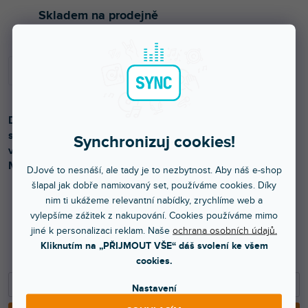
Skladem na prodejně
Dva výškové 3-pásmové přední reproduktory, třípásmový
středový reproduktor a dva zadní reproduktory pro
Synchronizuj cookies!
vytvoření domácího kina. Celkový výkon 335W (RMS).
Možnost montáže na zeď.
DJové to nesnáší, ale tady je to nezbytnost. Aby náš e-shop
šlapal jak dobře namixovaný set, používáme cookies. Díky
nim ti ukážeme relevantní nabídky, zrychlíme web a
vylepšíme zážitek z nakupování. Cookies používáme mimo
4 699 Kč
jiné k personalizaci reklam. Naše
ochrana osobních údajů.
3 883 Kč bez DPH
Kliknutím na „PŘIJMOUT VŠE“ dáš svolení ke všem
5 399 Kč
cookies.
−
+
Nastavení