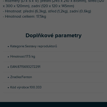
- Rozměry (D x Š x V): přední (245 x 210 x 815mm), střed (120
x 300 x 120mm), zadní (120 x 120 x 145mm)
- Hmotnost: přední (6,3kg), střed (1,2kg), zadní (0,6kg)
- Hmotnost celkem: 17,5kg
Doplňkové parametry
Kategorie
:
Sestavy reproduktorů
Hmotnost
:
17.5 kg
EAN
:
8715693272291
Značka
:
Fenton
Kód výrobce
:
100.333