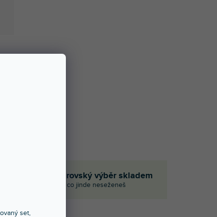
em
Obrovský výběr skladem
i
I to, co jinde neseženeš
xovaný set,