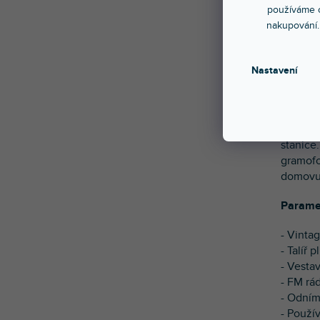
používáme c
nakupování.
Tento 
Nastavení
klasic
úžasné
vybave
streamo
stanice
gramofo
domovu 
Parame
- Vinta
- Talíř 
- Vesta
- FM rád
- Odním
- Použí