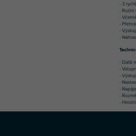
- 3 rych
- Ruční
- Včetn
- Přehráv
- Výstu
- Náhra
Technic
- Další
- Vstupn
- Výstu
- Nastav
- Napáj
- Rozmě
- Hmotn