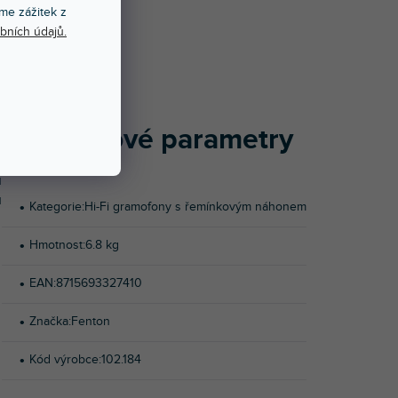
me zážitek z
NOCENÍ
bních údajů.
d
a
e
Doplňkové parametry
é
é
u
u
Kategorie
:
Hi-Fi gramofony s řemínkovým náhonem
Hmotnost
:
6.8 kg
EAN
:
8715693327410
Značka
:
Fenton
Kód výrobce
:
102.184