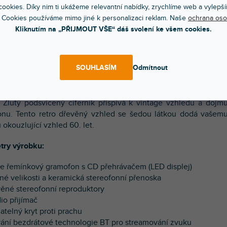
ookies. Díky nim ti ukážeme relevantní nabídky, zrychlíme web a vylepší
POPIS
VIDEA (1)
HOD
 Cookies používáme mimo jiné k personalizaci reklam. Naše
ochrana oso
Kliknutím na „PŘIJMOUT VŠE“ dáš svolení ke všem cookies.
přehrávač all-in-one v nostalgickém stylu přehraje vše o
kých vinylových desek až po hudbu z vašeho smartphonu n
SOUHLASÍM
Odmítnout
m zabudovaném systému reproduktorů. Tento gramofon j
n přehrávačem CD, přijímačem Bluetooth pro bezdrátov
vání hudby a FM rádiem pro naladění vaší oblíbené rozhlasov
. Žlutý podsvícený ciferník přispívá k vintage vzhledu a dojm
nu. Tento retro dřevěný vzhled se šedou látkou dodá vašem
okouzlující vzhled 60. let.
try výrobku:
ge řemínkový gramofon s CD přehrávačem (LED displej)
plné velikosti a keramická stereofonní přenoska
věné stereofonní reproduktory
io přijímač
atelný kryt proti prachu
vání bezdrátové technologie BT pro streamování zvuku