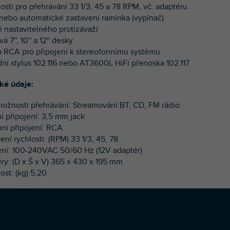
losti pro přehrávání 33 1/3, 45 a 78 RPM, vč. adaptéru
 nebo automatické zastavení ramínka (vypínač)
ě nastavitelného protizávaží
á 7'', 10'' a 12'' desky
p RCA pro připojení k stereofonnímu systému
dní stylus 102.116 nebo AT3600L HiFi přenoska 102.117
ké údaje:
 možnosti přehrávání: Streamování BT, CD, FM rádio
í připojení: 3,5 mm jack
pní připojení: RCA
ení rychlosti: (RPM) 33 1/3, 45, 78
ení: 100-240VAC 50/60 Hz (12V adaptér)
ry: (D x Š x V) 365 x 430 x 195 mm
ost: (kg) 5,20