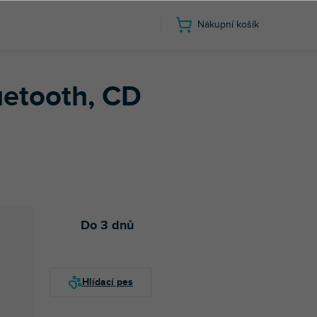
Nákupní košík
a rádiem
uetooth, CD
Do 3 dnů