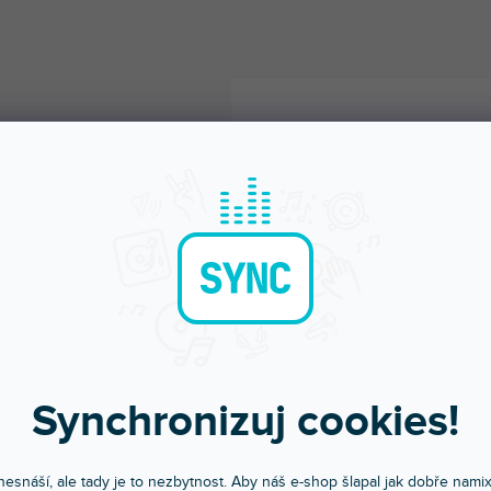
Objednej do 15:00
Poradíme s výběr
Synchronizuj cookies!
A máš to druhý den doma
Chválí nás za komunikac
esnáší, ale tady je to nezbytnost. Aby náš e-shop šlapal jak dobře nami