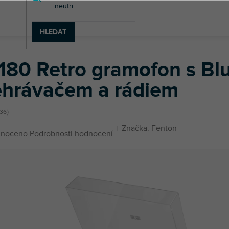
HLEDAT
vým náhonem
RP180 Retro gramofon s Bluetooth, CD přehrávačem 
180 Retro gramofon s Bl
ehrávačem a rádiem
36
Značka:
Fenton
né
noceno
Podrobnosti hodnocení
ení
u
ek.