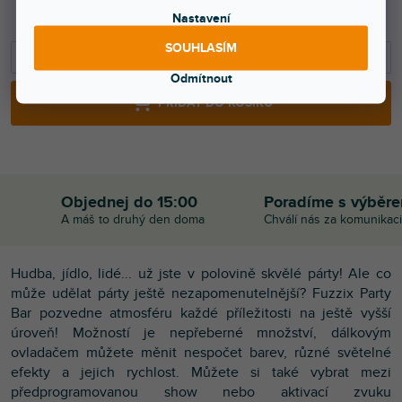
1 983 Kč bez DPH
2 799 Kč
Nastavení
SOUHLASÍM
−
+
Odmítnout
PŘIDAT DO KOŠÍKU
Objednej do 15:00
Poradíme s výběr
A máš to druhý den doma
Chválí nás za komunikaci
Hudba, jídlo, lidé... už jste v polovině skvělé párty! Ale co
může udělat párty ještě nezapomenutelnější? Fuzzix Party
Bar pozvedne atmosféru každé příležitosti na ještě vyšší
úroveň! Možností je nepřeberné množství, dálkovým
ovladačem můžete měnit nespočet barev, různé světelné
efekty a jejich rychlost. Můžete si také vybrat mezi
předprogramovanou show nebo aktivací zvuku