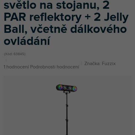
světlo na stojanu, 2
PAR reflektory + 2 Jelly
Ball, včetně dálkového
ovládání
Kód:
63845
Značka:
Fuzzix
Průměrné
1 hodnocení
Podrobnosti hodnocení
hodnocení
produktu
je
4,0
z
5
hvězdiček.