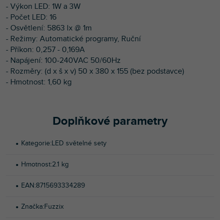
- Výkon LED: 1W a 3W
- Počet LED: 16
- Osvětlení: 5863 lx @ 1m
- Režimy: Automatické programy, Ruční
- Příkon: 0,257 - 0,169A
- Napájení: 100-240VAC 50/60Hz
- Rozměry: (d x š x v) 50 x 380 x 155 (bez podstavce)
- Hmotnost: 1,60 kg
Doplňkové parametry
Kategorie
:
LED světelné sety
Hmotnost
:
2.1 kg
EAN
:
8715693334289
Značka
:
Fuzzix