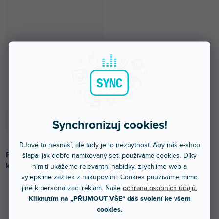
Skladem na prodejně
Synchronizuj cookies!
DJové to nesnáší, ale tady je to nezbytnost. Aby náš e-shop
Party Bar se 2 Wash světelnými efekty a 2 paprskovými
šlapal jak dobře namixovaný set, používáme cookies. Díky
koulemi.
nim ti ukážeme relevantní nabídky, zrychlíme web a
vylepšíme zážitek z nakupování. Cookies používáme mimo
jiné k personalizaci reklam. Naše
ochrana osobních údajů.
Kliknutím na „PŘIJMOUT VŠE“ dáš svolení ke všem
2 399 Kč
cookies.