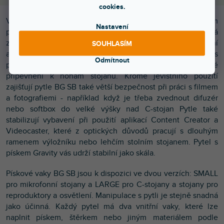
cookies.
Vše je připraveno a akce může začít - pak někdo omylem
Nastavení
převrhne stojan a začíná ta pravá zábava. Aby byla cenná
zařízení - mikrofony, reproduktory, reflektory a další - stabilní
SOUHLASÍM
a zabezpečená, zahrnuje nyní portfolio Gravity nové pytle s
Odmítnout
pískem BG SB - jednotlivě plnitelné pytle pro snadné
připevnění k nohám stojanu. Kromě jevištního použití
zajišťují pytle BG SB také větší bezpečnost při práci s filmem
a fotografiemi - například když je třeba zvednout difuzér
nebo softbox do velké výšky nad C-stojan Pytle také
stabilizují vybavení při použití aplikací Content Creator a
Videocaster, které z optických důvodů pracují s dlouhým
ramenem výložníku nebo lehčím stolním stojanem. Pytel s
pískem Gravity vás udrží stabilní jako skála.
Pískové vaky BG SB jsou k dispozici ve dvou verzích: SMALL
pro mikrofonní stojany a LARGE pro C-stojany a stojany pro
reproduktory a osvětlení. Manipulace s pytli je stejně snadná
jako účinná. Každý pytel má dva vnitřní vaky, které lze
naplnit pískem, štěrkem nebo jiným materiálem podle