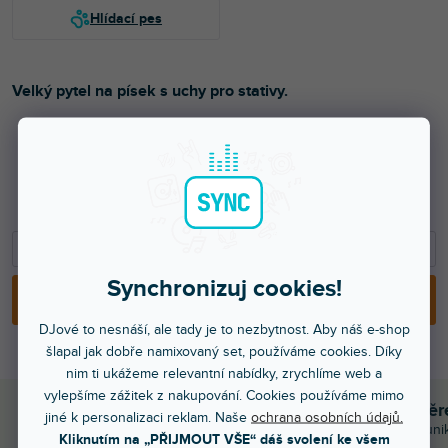
Velký pytel na písek s uchy pro stativy.
679 Kč
561 Kč bez DPH
−
+
Synchronizuj cookies!
PŘIDAT DO KOŠÍKU
DJové to nesnáší, ale tady je to nezbytnost. Aby náš e-shop
šlapal jak dobře namixovaný set, používáme cookies. Díky
nim ti ukážeme relevantní nabídky, zrychlíme web a
vylepšíme zážitek z nakupování. Cookies používáme mimo
Objednejte do 15:00
Poradíme s výbě
jiné k personalizaci reklam. Naše
ochrana osobních údajů.
A máte to druhý den doma
Chválíte nás za komuni
Kliknutím na „PŘIJMOUT VŠE“ dáš svolení ke všem