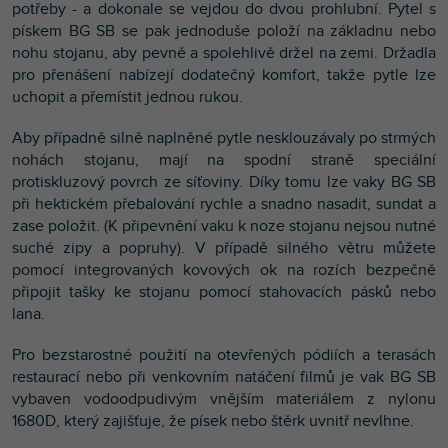
potřeby - a dokonale se vejdou do dvou prohlubní. Pytel s
pískem BG SB se pak jednoduše položí na základnu nebo
nohu stojanu, aby pevně a spolehlivě držel na zemi. Držadla
pro přenášení nabízejí dodatečný komfort, takže pytle lze
uchopit a přemístit jednou rukou.
Aby případně silně naplněné pytle nesklouzávaly po strmých
nohách stojanu, mají na spodní straně speciální
protiskluzový povrch ze síťoviny. Díky tomu lze vaky BG SB
při hektickém přebalování rychle a snadno nasadit, sundat a
zase položit. (K připevnění vaku k noze stojanu nejsou nutné
suché zipy a popruhy). V případě silného větru můžete
pomocí integrovaných kovových ok na rozích bezpečně
připojit tašky ke stojanu pomocí stahovacích pásků nebo
lana.
Pro bezstarostné použití na otevřených pódiích a terasách
restaurací nebo při venkovním natáčení filmů je vak BG SB
vybaven vodoodpudivým vnějším materiálem z nylonu
1680D, který zajišťuje, že písek nebo štěrk uvnitř nevlhne.