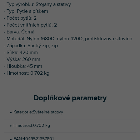
- Typ výrobku: Stojany a stativy
- Typ: Pytle s pískem
- Počet pytlů: 2
- Počet vnitřních pytlů: 2
- Barva: Černá
- Materiál: Nylon 1680D, nylon 420D, protiskluzová síťovina
- Západka: Suchý zip, zip
- Šířka: 420 mm
- Výška: 260 mm
- Hloubka: 45 mm
- Hmotnost: 0,702 kg
Doplňkové parametry
Kategorie
:
Světelné stativy
Hmotnost
:
0.702 kg
EAN
:
4049521657801