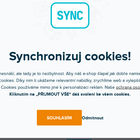
Synchronizuj cookies!
esnáší, ale tady je to nezbytnost. Aby náš e-shop šlapal jak dobře nami
ookies. Díky nim ti ukážeme relevantní nabídky, zrychlíme web a vylepší
 Cookies používáme mimo jiné k personalizaci reklam. Naše
ochrana oso
Objednej do 15:00
Poradíme s výběr
Kliknutím na „PŘIJMOUT VŠE“ dáš svolení ke všem cookies.
A máš to druhý den doma
Chválí nás za komunikac
SOUHLASÍM
Odmítnout
POPIS
VIDEA (1)
HODNO