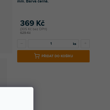
mm. Barva černá.
369 Kč
305 Kč bez DPH
629 Kč
−
+
PŘIDAT DO KOŠÍKU