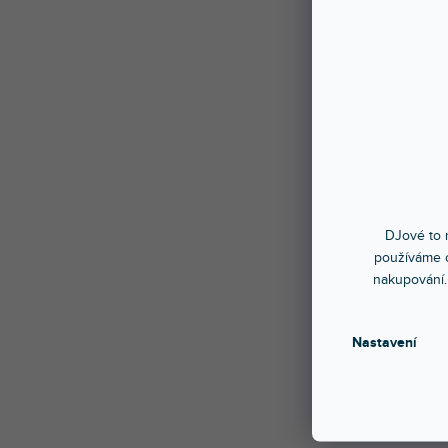
DJové to n
používáme c
nakupování.
Nastavení