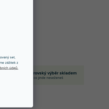
xovaný set,
me zážitek z
bních údajů.
em
Obrovský výběr skladem
i
I to, co jinde neseženeš
CENÍ (1)