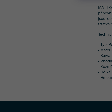
MA TRAY
připevn
jsou do
trsátka 
Technic
- Typ: P
- Materi
- Barva
- Vhodn
- Rozmě
- Délka
- Hmotn