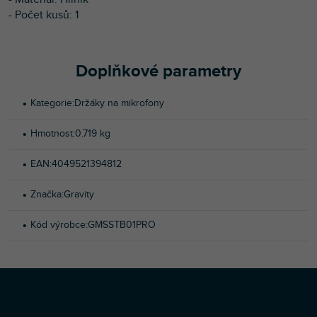
- Počet kusů: 1
Doplňkové parametry
Kategorie
:
Držáky na mikrofony
Hmotnost
:
0.719 kg
EAN
:
4049521394812
Značka
:
Gravity
Kód výrobce
:
GMSSTB01PRO
Z
Copyright 2026
Profi-DJ
. Všechna práva vyhrazena.