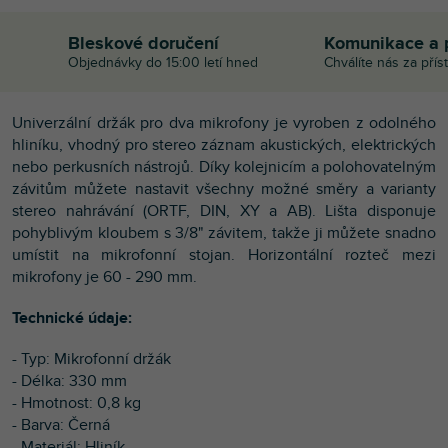
Bleskové doručení
Komunikace a 
Objednávky do 15:00 letí hned
Chválíte nás za přís
Univerzální držák pro dva mikrofony je vyroben z odolného
hliníku, vhodný pro stereo záznam akustických, elektrických
nebo perkusních nástrojů. Díky kolejnicím a polohovatelným
závitům můžete nastavit všechny možné směry a varianty
stereo nahrávání (ORTF, DIN, XY a AB). Lišta disponuje
pohyblivým kloubem s 3/8" závitem, takže ji můžete snadno
umístit na mikrofonní stojan. Horizontální rozteč mezi
mikrofony je 60 - 290 mm.
Technické údaje:
- Typ: Mikrofonní držák
- Délka: 330 mm
- Hmotnost: 0,8 kg
- Barva: Černá
- Materiál: Hliník