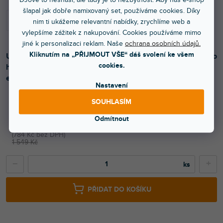
šlapal jak dobře namixovaný set, používáme cookies. Díky
nim ti ukážeme relevantní nabídky, zrychlíme web a
vylepšíme zážitek z nakupování. Cookies používáme mimo
jiné k personalizaci reklam. Naše
ochrana osobních údajů.
Kliknutím na „PŘIJMOUT VŠE“ dáš svolení ke všem
Univerzální držák pro dva mikrofony je vyroben z odolného
cookies.
hliníku, vhodný pro stereo záznam akustických,
elektrických nebo perkusních nástrojů.
Nastavení
SOUHLASÍM
949 Kč
Odmítnout
784 Kč bez DPH
1 549 Kč
−
+
PŘIDAT DO KOŠÍKU