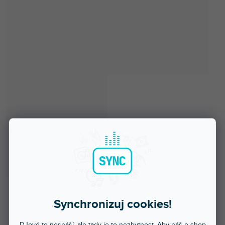
Synchronizuj cookies!
Skladem na prodejně
DJové to nesnáší, ale tady je to nezbytnost. Aby náš e-shop