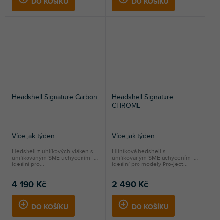
DO KOŠÍKU
DO KOŠÍKU
Headshell Signature Carbon
Headshell Signature
CHROME
Více jak týden
Více jak týden
Hedshell z uhlíkových vláken s
Hliníková hedshell s
unifikovaným SME uchycením -
unifikovaným SME uchycením -
ideální pro...
ideální pro modely Pro-ject...
4 190 Kč
2 490 Kč
DO KOŠÍKU
DO KOŠÍKU