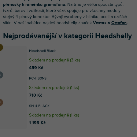
přenosky k ráménku gramofonu
. Na trhu je vélká spousta typů,
tvarů, barev i velikostí, které však spojuje pro všechny modely
stejný 4-pinový konektor. Bývají vyrobeny z hliníku, oceli a dalších
slitin. V naší nabídce najdeš headshelly značek
Vestax a
Ortofon
.
Nejprodávanější v kategorii Headshelly
Headshell Black
Skladem na prodejně
(
3 ks
)
459 Kč
PC-HS01-S
Skladem na prodejně
(
1 ks
)
710 Kč
SH-4 BLACK
Skladem na prodejně
(
1 ks
)
1 199 Kč