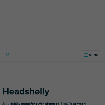
Přejít
na
obsah
DJ
DJ
Gramofonové
Headshell
Domů
technika
gramofony
přenosky a hroty
Headshelly
Jsou
držáky gramofonových přenosek
. Slouží
k uchycení