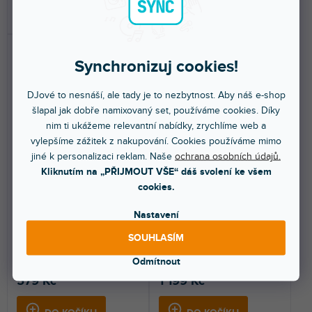
DO KOŠÍKU
DO KOŠÍKU
Synchronizuj cookies!
DJové to nesnáší, ale tady je to nezbytnost. Aby náš e-shop
šlapal jak dobře namixovaný set, používáme cookies. Díky
nim ti ukážeme relevantní nabídky, zrychlíme web a
vylepšíme zážitek z nakupování. Cookies používáme mimo
jiné k personalizaci reklam. Naše
ochrana osobních údajů.
SH-2 Black
SH-4 BLACK
Kliknutím na „PŘIJMOUT VŠE“ dáš svolení ke všem
cookies.
Skladem na prodejně
(
1 ks
)
Skladem na prodejně
(
1 ks
)
Nastavení
Spolehlivý headshell pro DJ i Hi-
Univerzální headshell pro
SOUHLASÍM
Fi přenosky. Univerzální bajonet
raménka typu S-shape s
SME pro...
klasickým bajonetem SME/H-4....
Odmítnout
579 Kč
1 199 Kč