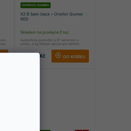
DOPRAVA ZDARMA
X2 B Satin black + Ortofon Quintet
RED
Skladem na prodejně
(
1 ks
)
enem
Audiofilský gramofon s 9" ramenem z
nut.
uhlíku, 2 kg těžkým akrylovým talířem,...
42 490 Kč
KU
DO KOŠÍKU