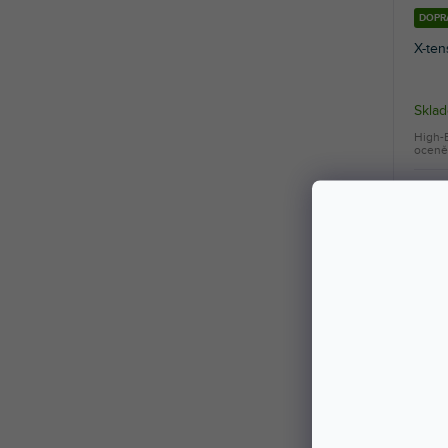
DOPR
X-ten
Skla
High-
oceně
82 