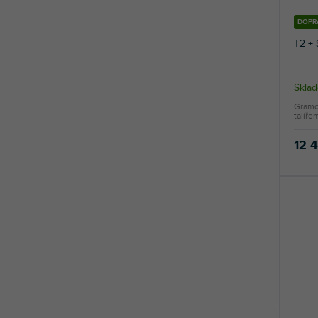
DOPR
T2 + 
Skla
Gramo
talíře
12 