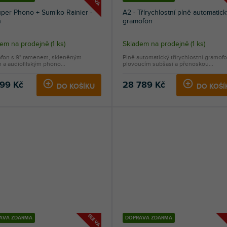
per Phono + Sumiko Rainier -
A2 - Třírychlostní plně automatick
h
gramofon
dem na prodejně
(
1 ks
)
Skladem na prodejně
(
1 ks
)
fon s 9" ramenem, skleněným
Plně automatický třírychlostní gramofo
m a audiofilským phono...
plovoucím subšasi a přenoskou...
799 Kč
28 789 Kč
DO KOŠÍKU
DO KOŠÍ
SLEVA
AVA ZDARMA
DOPRAVA ZDARMA