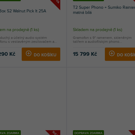
T2 Super Phono + Sumiko Rainier
ox S2 Walnut Pick It 25A
matná bílá
Průměrné
dem na prodejně
(
1 ks
)
Skladem na prodejně
(
1 ks
)
hodnocení
duchý a účelný audio systém
Gramofon s 9" ramenem, skleněným
produktu
fonu s vestavěným zesilovačem a...
talířem a audiofilským phono...
je
5,0
290 Kč
15 799 Kč
DO KOŠÍKU
DO KOŠÍ
z
5
hvězdiček.
SLEVA
AVA ZDARMA
DOPRAVA ZDARMA