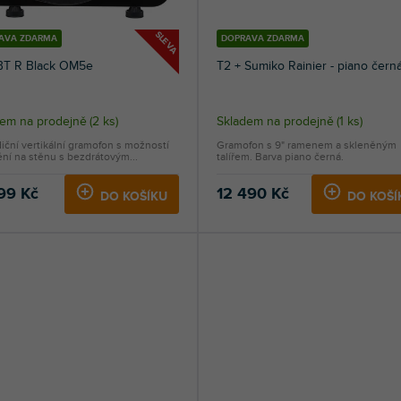
SLEVA
AVA ZDARMA
DOPRAVA ZDARMA
BT R Black OM5e
T2 + Sumiko Rainier - piano čern
dem na prodejně
(
2 ks
)
Skladem na prodejně
(
1 ks
)
iční vertikální gramofon s možností
Gramofon s 9" ramenem a skleněným
ní na stěnu s bezdrátovým...
talířem. Barva piano černá.
199 Kč
12 490 Kč
DO KOŠÍKU
DO KOŠÍ