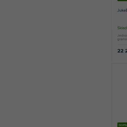
JukeB
Skla
Jedno
gramo
22 
DOPR