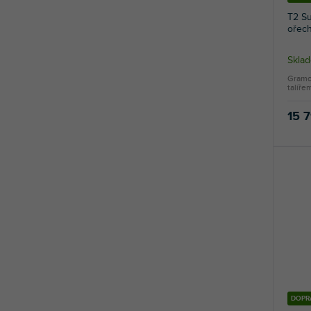
T2 Su
ořec
Skla
Gramo
talíře
15 
DOPR