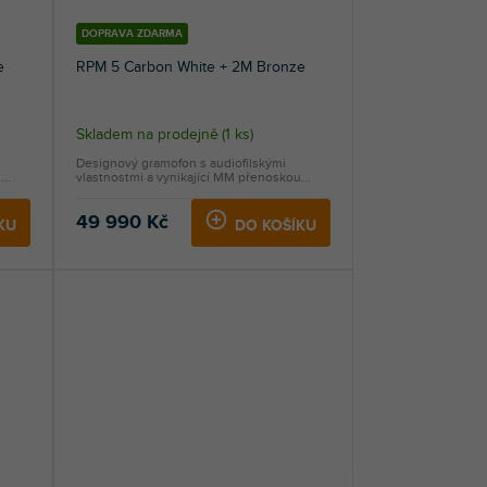
DOPRAVA ZDARMA
e
RPM 5 Carbon White + 2M Bronze
Skladem na prodejně
(
1 ks
)
Designový gramofon s audiofilskými
..
vlastnostmi a vynikající MM přenoskou...
49 990 Kč
KU
DO KOŠÍKU