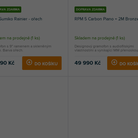
AVA ZDARMA
DOPRAVA ZDARMA
Sumiko Rainier - ořech
RPM 5 Carbon Piano + 2M Bronz
dem na prodejně
(
1 ks
)
Skladem na prodejně
(
1 ks
)
fon s 9" ramenem a skleněným
Designový gramofon s audiofilskými
m. Barva ořech.
vlastnostmi a vynikající MM přenoskou.
490 Kč
49 990 Kč
DO KOŠÍKU
DO KOŠÍ