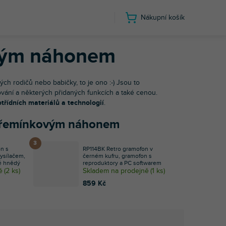
Nákupní košík
honem
ovým náhonem
ch rodičů nebo babičky, to je ono :-) Jsou to
vání a některých přidaných funkcích a také cenou.
votřídních materiálů a technologií
.
 s řemínkovým náhonem
n s
RP114BK Retro gramofon v
ysílačem,
černém kufru, gramofon s
vě hnědý
reproduktory a PC softwarem
ě
(
2 ks
)
Skladem na prodejně
(
1 ks
)
859 Kč