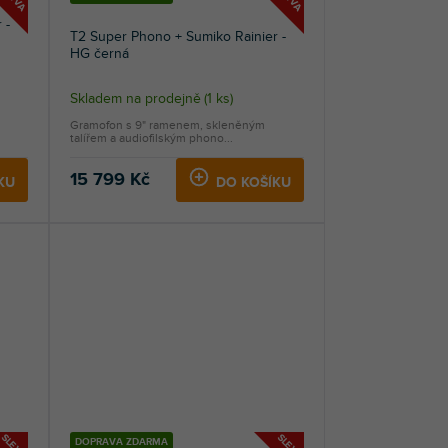
 -
T2 Super Phono + Sumiko Rainier -
HG černá
Skladem na prodejně
(
1 ks
)
Gramofon s 9" ramenem, skleněným
talířem a audiofilským phono...
15 799 Kč
KU
DO KOŠÍKU
SLEVA
SLEVA
DOPRAVA ZDARMA