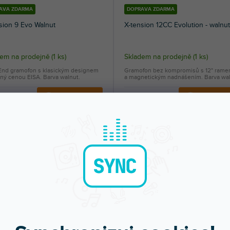
AVA ZDARMA
DOPRAVA ZDARMA
sion 9 Evo Walnut
X-tension 12CC Evolution - walnut
dem na prodejně
(
1 ks
)
Skladem na prodejně
(
1 ks
)
End gramofon s klasickým designem
Gramofon bez kompromisů s 12" ram
ný cenou EISA. Barva walnut.
a magnetickým nadnášením. Barva wal
490 Kč
124 990 Kč
DO KOŠÍKU
DO KOŠÍ