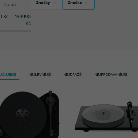
Značky
Značka
Cena
0
Kč
199990
41
Audizio
Kč
0
Audizio
1
Crosley
0
Crosley
1
DNA
0
DNA
22
Fenton
0
Fenton
5
FiiO
0
FiiO
UČUJEME
NEJLEVNĚJŠÍ
NEJDRAŽŠÍ
NEJPRODÁVANĚJŠÍ
3
Gemini
0
Gemini
4
Korg
0
Korg
50
Pro-Ject
50
Pro-Ject
1
Vonyx
0
Vonyx