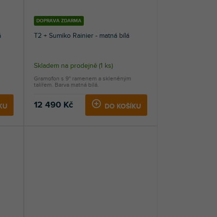
DOPRAVA ZDARMA
á
T2 + Sumiko Rainier - matná bílá
Skladem na prodejně
(
1 ks
)
Gramofon s 9" ramenem a skleněným
talířem. Barva matná bílá.
12 490 Kč
KU
DO KOŠÍKU