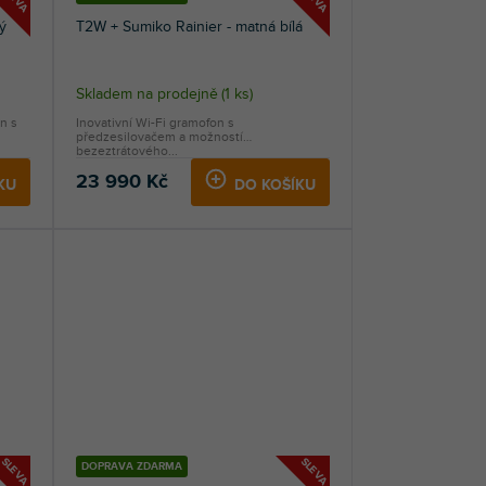
ý
T2W + Sumiko Rainier - matná bílá
Skladem na prodejně
(
1 ks
)
n s
Inovativní Wi-Fi gramofon s
předzesilovačem a možností
bezeztrátového...
23 990 Kč
KU
DO KOŠÍKU
SLEVA
SLEVA
DOPRAVA ZDARMA