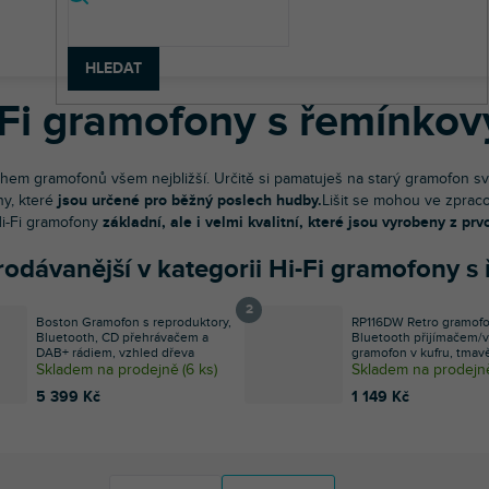
-Fi technika
Hi-Fi gramofony
Hi-Fi gramofony s řemínkovým ná
HLEDAT
-Fi gramofony s řemínk
hem gramofonů všem nejbližší. Určitě si pamatuješ na starý gramofon svý
y, které
jsou určené pro běžný poslech hudby.
Lišit se mohou ve zpraco
 Hi-Fi gramofony
základní, ale i velmi kvalitní, které jsou vyrobeny z pr
rodávanější v kategorii Hi-Fi gramofony
Boston Gramofon s reproduktory,
RP116DW Retro gramofo
Bluetooth, CD přehrávačem a
Bluetooth přijímačem/v
DAB+ rádiem, vzhled dřeva
gramofon v kufru, tma
Skladem na prodejně
(
6 ks
)
Skladem na prodejn
5 399 Kč
1 149 Kč