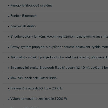
Kategorie
:
Sloupové systémy
Funkce
:
Bluetooth
Značka
:
HK Audio
8" subwoofer v lehkém, kovem vyztuženém plastovém krytu s ní
Pevný systém připojení sloupů
:
jednoduché nastavení, rychlá montá
Tříkanálový mixážní pult
:
jednoduchý, efektivní provoz, připojení 
Streamování zvuku Bluetooth 5
:
delší dosah (až 40 m), zvýšená 
Max. SPL peak calculated
:
118db
Frekvenční rozsah
:
50 Hz – 20 kHz
Výkon koncového zesilovače
:
1 200 W