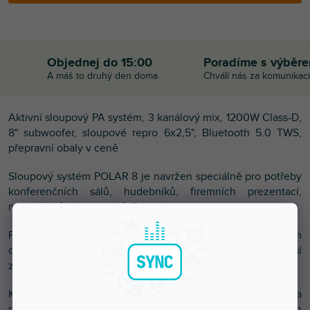
Objednej do 15:00
Poradíme s výběr
A máš to druhý den doma
Chválí nás za komunikaci
Aktivní sloupový PA systém, 3 kanálový mix, 1200W Class-D,
8" subwoofer, sloupové repro 6x2,5", Bluetooth 5.0 TWS,
přepravní obaly v ceně
Sloupový systém POLAR 8 je navržen speciálně pro potřeby
konferenčních sálů, hudebníků, firemních prezentací,
moderátorů, škol, bavičů, DJ, atd.
POLAR 8 kombinuje vynikající zvukový výkon s přímočarým
ovládáním, který uživatelům poskytuje nejjednodušší
způsob, jak získat ten nejlepší zvuk.
Kompaktní systém se extrémně snadno přepravuje a
poskytuje dokonalou kvalitu zvuku i ve stísněných