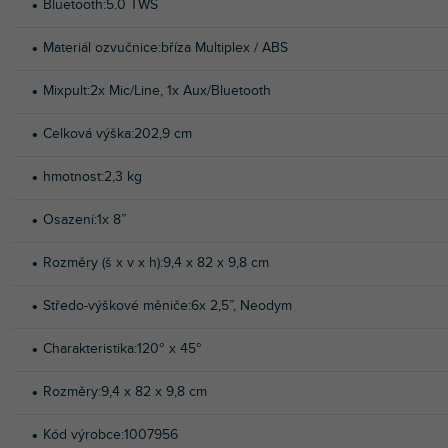
Bluetooth
:
5.0 TWS
Materiál ozvučnice
:
bříza Multiplex / ABS
Mixpult
:
2x Mic/Line, 1x Aux/Bluetooth
Celková výška
:
202,9 cm
hmotnost
:
2,3 kg
Osazení
:
1x 8”
Rozměry (š x v x h)
:
9,4 x 82 x 9,8 cm
Středo-výškové měniče
:
6x 2,5”, Neodym
Charakteristika
:
120° x 45°
Rozměry
:
9,4 x 82 x 9,8 cm
Kód výrobce
:
1007956