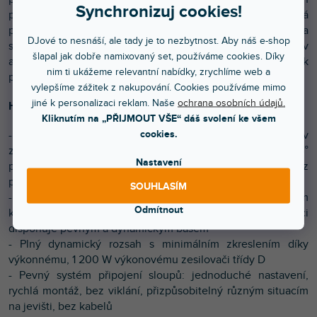
Synchronizuj cookies!
prostorách, díky čemuž je dokonalým partnerem pro malá
pódia, zkušebny, seminární místnosti a zahradní párty. Dva
DJové to nesnáší, ale tady je to nezbytnost. Aby náš e-shop
systémy POLAR 8 lze také propojit přes Bluetooth TWS v
šlapal jak dobře namixovaný set, používáme cookies. Díky
aplikacích pro streamování zvuku a vytvořit tak
nim ti ukážeme relevantní nabídky, zrychlíme web a
plnohodnotný stereo systém.
vylepšíme zážitek z nakupování. Cookies používáme mimo
jiné k personalizaci reklam. Naše
ochrana osobních údajů.
Hlavní charakteristika:
Kliknutím na „PŘIJMOUT VŠE“ dáš svolení ke všem
cookies.
- Šest 2,5" vysoce výkonných neodymiových reproduktorů v
zakřiveném sloupcovém uspořádání s rozptylem 120°x 45°
Nastavení
pro velmi rovnoměrné pokrytí poslechové oblasti bez
poklesu frekvence
SOUHLASÍM
- 8" subwoofer v lehkém, kovem vyztuženém plastovém
Odmítnout
krytu s nízkou rezonancí: POLAR 8 díky větší ozvučnici
disponuje pevným a dynamickým basem
- Plný dynamický rozsah s minimálním zkreslením díky
výkonnému, 1 200 W výkonovému zesilovači třídy D
- Pevný systém připojení sloupů: jednoduché nastavení,
rychlá montáž, bez viklání, přizpůsobitelný různým situacím
na jevišti, bez kabelů