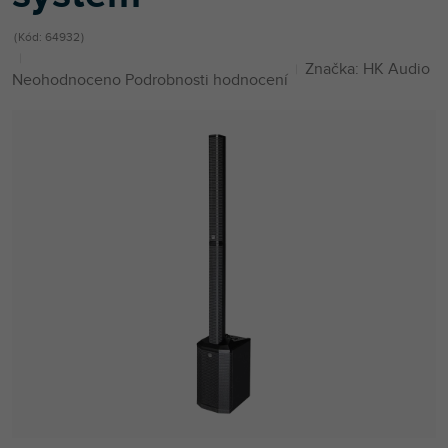
Kód:
64932
Značka:
HK Audio
Průměrné
Neohodnoceno
Podrobnosti hodnocení
hodnocení
produktu
je
0,0
z
5
hvězdiček.