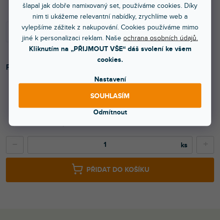
šlapal jak dobře namixovaný set, používáme cookies. Díky
nim ti ukážeme relevantní nabídky, zrychlíme web a
vylepšíme zážitek z nakupování. Cookies používáme mimo
jiné k personalizaci reklam. Naše
ochrana osobních údajů.
Kliknutím na „PŘIJMOUT VŠE“ dáš svolení ke všem
cookies.
Přepravní obal pro SONAR 110 Xi.
Nastavení
SOUHLASÍM
930 Kč
Odmítnout
769 Kč bez DPH
−
+
PŘIDAT DO KOŠÍKU