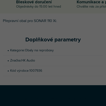
Bleskové doručení
Komunikace a 
Objednávky do 15:00 letí hned
Chválíte nás za přís
Přepravní obal pro SONAR 110 Xi.
Doplňkové parametry
Kategorie
:
Obaly na reproboxy
Značka
:
HK Audio
Kód výrobce
:
1007936
Z
Copyright 2026
Profi-DJ
. Všechna práva vyhrazena.
á