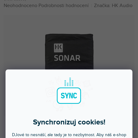
Průměrné
Neohodnoceno
Podrobnosti hodnocení
Značka:
HK Audio
hodnocení
produktu
je
0,0
z
5
hvězdiček.
Synchronizuj cookies!
Skladem na prodejně
DJové to nesnáší, ale tady je to nezbytnost. Aby náš e-shop