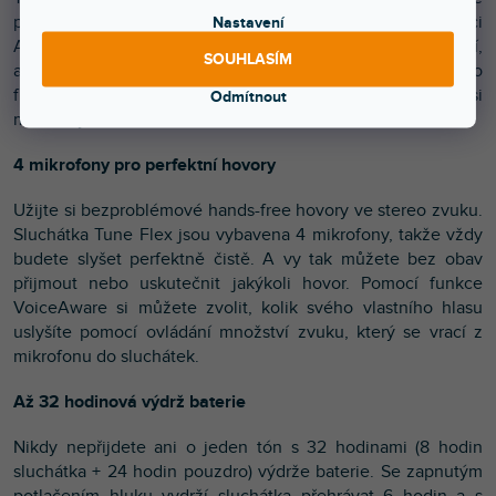
postará o minimalizaci rušivých zvuků. A díky funkci
Nastavení
Ambient Aware se můžete kdykoli naladit na vaše okolí,
SOUHLASÍM
abyste měli přehled, když se pohybujete venku, zatímco
funkce TalkThru vám umožní rychlý rozhovor, aniž byste si
Odmítnout
museli vyndat sluchátka z uší.
4 mikrofony pro perfektní hovory
Užijte si bezproblémové hands-free hovory ve stereo zvuku.
Sluchátka Tune Flex jsou vybavena 4 mikrofony, takže vždy
budete slyšet perfektně čistě. A vy tak můžete bez obav
přijmout nebo uskutečnit jakýkoli hovor. Pomocí funkce
VoiceAware si můžete zvolit, kolik svého vlastního hlasu
uslyšíte pomocí ovládání množství zvuku, který se vrací z
mikrofonu do sluchátek.
Až 32 hodinová výdrž baterie
Nikdy nepřijdete ani o jeden tón s 32 hodinami (8 hodin
sluchátka + 24 hodin pouzdro) výdrže baterie. Se zapnutým
potlačením hluku vydrží sluchátka přehrávat 6 hodin a s