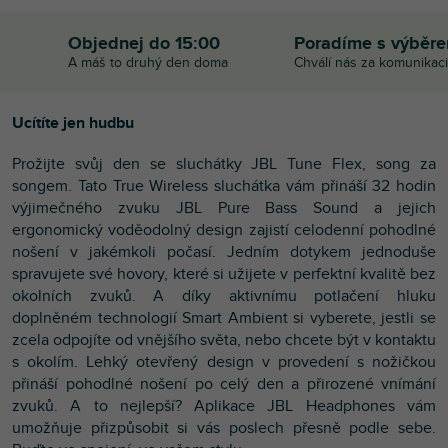
Objednej do 15:00
Poradíme s výběr
A máš to druhý den doma
Chválí nás za komunikaci
Ucítíte jen hudbu
Prožijte svůj den se sluchátky JBL Tune Flex, song za
songem. Tato True Wireless sluchátka vám přináší 32 hodin
výjimečného zvuku JBL Pure Bass Sound a jejich
ergonomický voděodolný design zajistí celodenní pohodlné
nošení v jakémkoli počasí. Jedním dotykem jednoduše
spravujete své hovory, které si užijete v perfektní kvalitě bez
okolních zvuků. A díky aktivnímu potlačení hluku
doplněném technologií Smart Ambient si vyberete, jestli se
zcela odpojíte od vnějšího světa, nebo chcete být v kontaktu
s okolím. Lehký otevřený design v provedení s nožičkou
přináší pohodlné nošení po celý den a přirozené vnímání
zvuků. A to nejlepší? Aplikace JBL Headphones vám
umožňuje přizpůsobit si vás poslech přesně podle sebe.