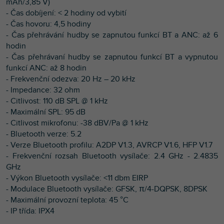
mAh/3,85 V)
- Čas dobíjení: < 2 hodiny od vybití
- Čas hovoru: 4,5 hodiny
- Čas přehrávání hudby se zapnutou funkcí BT a ANC: až 6
hodin
- Čas přehrávaní hudby se zapnutou funkcí BT a vypnutou
funkcí ANC: až 8 hodin
- Frekvenční odezva: 20 Hz – 20 kHz
- Impedance: 32 ohm
- Citlivost: 110 dB SPL @ 1 kHz
- Maximální SPL: 95 dB
- Citlivost mikrofonu: -38 dBV/Pa @ 1 kHz
- Bluetooth verze: 5.2
- Verze Bluetooth profilu: A2DP V1.3, AVRCP V1.6, HFP V1.7
- Frekvenční rozsah Bluetooth vysílače: 2.4 GHz - 2.4835
GHz
- Výkon Bluetooth vysílače: <11 dbm EIRP
- Modulace Bluetooth vysílače: GFSK, π/4-DQPSK, 8DPSK
- Maximální provozní teplota: 45 °C
- IP třída: IPX4