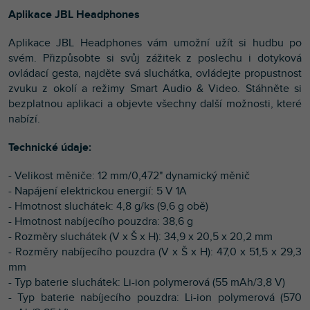
Aplikace JBL Headphones
Aplikace JBL Headphones vám umožní užít si hudbu po
svém. Přizpůsobte si svůj zážitek z poslechu i dotyková
ovládací gesta, najděte svá sluchátka, ovládejte propustnost
zvuku z okolí a režimy Smart Audio & Video. Stáhněte si
bezplatnou aplikaci a objevte všechny další možnosti, které
nabízí.
Technické údaje:
- Velikost měniče: 12 mm/0,472" dynamický měnič
- Napájení elektrickou energií: 5 V 1A
- Hmotnost sluchátek: 4,8 g/ks (9,6 g obě)
- Hmotnost nabíjecího pouzdra: 38,6 g
- Rozměry sluchátek (V x Š x H): 34,9 x 20,5 x 20,2 mm
- Rozměry nabíjecího pouzdra (V x Š x H): 47,0 x 51,5 x 29,3
mm
- Typ baterie sluchátek: Li-ion polymerová (55 mAh/3,8 V)
- Typ baterie nabíjecího pouzdra: Li-ion polymerová (570