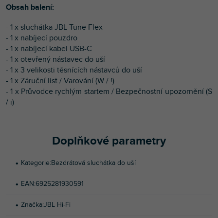
Obsah balení:
- 1 x sluchátka JBL Tune Flex
- 1 x nabíjecí pouzdro
- 1 x nabíjecí kabel USB-C
- 1 x otevřený nástavec do uší
- 1 x 3 velikosti těsnících nástavců do uší
- 1 x Záruční list / Varování (W / !)
- 1 x Průvodce rychlým startem / Bezpečnostní upozornění (S
/ i)
Doplňkové parametry
Kategorie
:
Bezdrátová sluchátka do uší
EAN
:
6925281930591
Značka
:
JBL Hi-Fi