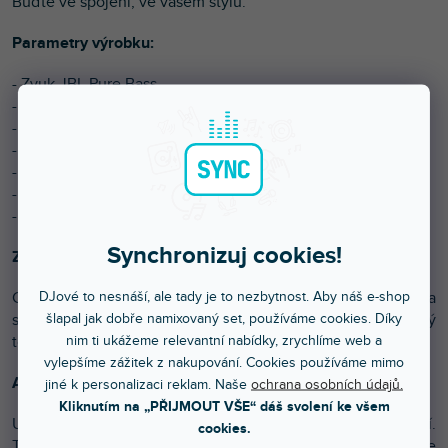
Buďte ve spojení, ve vašem stylu.
Parametry výrobku:
- Zvuk JBL Pure Bass
- Aktivní potlačení hluku s technologií Smart Ambient
- 4 mikrofony pro perfektní hovory
- Až 32 hodinová výdrž baterie
- Odolnost vůči vodě & potu
- Drží v uchu pohodlně po celý den
- Aplikace JBL Headphones
Synchronizuj cookies!
Zvuk JBL Pure Bass
DJové to nesnáší, ale tady je to nezbytnost. Aby náš e-shop
Chytře navržené 12mm měniče a design ve formě sluchátka
šlapal jak dobře namixovaný set, používáme cookies. Díky
s nožičkou přináší zvuk JBL Pure Bass, díky kterému každý
nim ti ukážeme relevantní nabídky, zrychlíme web a
tón vaší oblíbené hudby skutečně ucítíte.
vylepšíme zážitek z nakupování. Cookies používáme mimo
Aktivní potlačení hluku s technologií Smart Ambient
jiné k personalizaci reklam. Naše
ochrana osobních údajů.
Kliknutím na „PŘIJMOUT VŠE“ dáš svolení ke všem
Uslyšíte více toho, co chcete, a méně toho, co vás ruší.
cookies.
Technologie aktivního potlačení hluku s dvěma mikrofony se