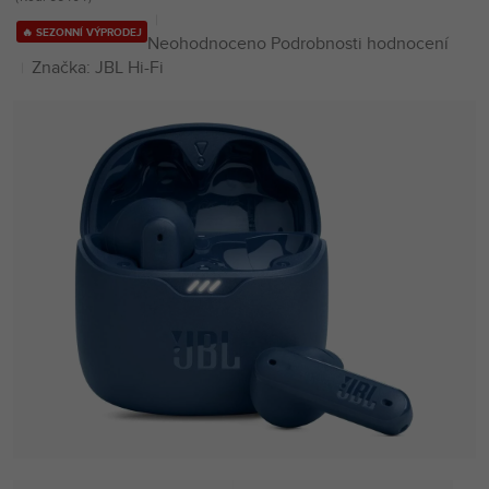
🔥 SEZONNÍ VÝPRODEJ
Průměrné
Neohodnoceno
Podrobnosti hodnocení
hodnocení
Značka:
JBL Hi-Fi
produktu
je
0,0
z
5
hvězdiček.