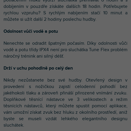
dobíjením v pouzdře získáte dalších 18 hodin. Potřebujete
rychlou vzpruhu? S rychlým nabíjením stačí 10 minut a
můžete si užít další 2 hodiny poslechu hudby.
Odolnost vůči vodě a potu
Nenechte se odradit špatným počasím. Díky odolnosti vůči
vodě a potu třídy IPX4 není pro sluchátka Tune Flex problém
náročný trénink ani silný déšť.
Drží v uchu pohodlně po celý den
Nikdy nezůstanete bez své hudby. Otevřený design v
provedení s nožičkou zajistí celodenní pohodlí bez
jakéhokoli tlaku a zároveň přináší přirozené vnímání zvuku.
Doplňkové těsnící nástavce ve 3 velikostech a režim
těsnících nástavců, který můžete spustit pomocí aplikace,
vám umožní získat zvuk bez hluku z okolního prostředí, aniž
byste se museli vzdát lehkého elegantního designu
sluchátek.