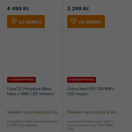
4 499 Kč
3 299 Kč
DO KOŠÍKU
DO KOŠÍKU
🔥 SEZONNÍ VÝPRODEJ
🔥 SEZONNÍ VÝPRODEJ
Fuze712 Pohyblivá Wash
Cobra Wash100 CW/WW s
hlava s SMD LED efektem
LED ringem
Skladem na prodejně
(
12 ks
)
Skladem na prodejně
(
2 ks
)
Kompaktní Wash pohyblivá hlava
Led otočná hlava typu wash s
s SMD LED efektem.
ring prstenem 26x SMD RGB
LED.