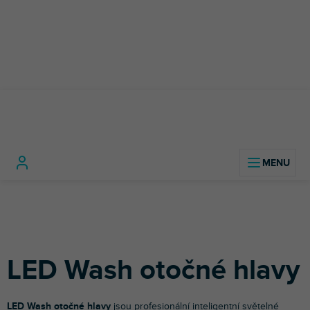
Přejít
na
obsah
Světelná
LED
LED otočné
LED Wash
Domů
technika
efekty
hlavy
otočné hlavy
LED Wash otočné hlavy
LED Wash otočné hlavy
jsou profesionální inteligentní světelné