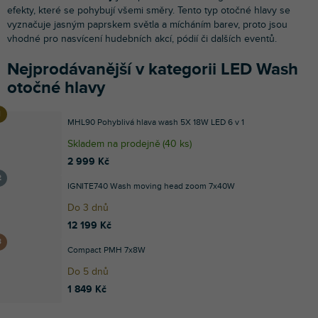
efekty, které se pohybují všemi směry. Tento typ otočné hlavy se
vyznačuje jasným paprskem světla a mícháním barev, proto jsou
vhodné pro nasvícení hudebních akcí, pódií či dalších eventů.
Nejprodávanější v kategorii LED Wash
otočné hlavy
MHL90 Pohyblivá hlava wash 5X 18W LED 6 v 1
Skladem na prodejně
(
40 ks
)
2 999 Kč
IGNITE740 Wash moving head zoom 7x40W
Do 3 dnů
12 199 Kč
Compact PMH 7x8W
Do 5 dnů
1 849 Kč