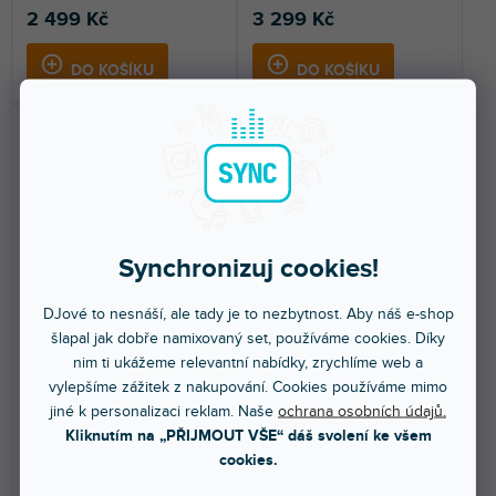
2 499 Kč
3 299 Kč
DO KOŠÍKU
DO KOŠÍKU
Synchronizuj cookies!
🔥 SEZONNÍ VÝPRODEJ
DOPRAVA ZDARMA
DJové to nesnáší, ale tady je to nezbytnost. Aby náš e-shop
Panther 15 Pocket BEAM
IGNITE740WH LED Wash
šlapal jak dobře namixovaný set, používáme cookies. Díky
LED Otočná hlava
Zoom
nim ti ukážeme relevantní nabídky, zrychlíme web a
vylepšíme zážitek z nakupování. Cookies používáme mimo
Skladem na prodejně
(
4 ks
)
Skladem na prodejně
(
2 ks
)
jiné k personalizaci reklam. Naše
ochrana osobních údajů.
Kliknutím na „PŘIJMOUT VŠE“ dáš svolení ke všem
Velmi kompaktní pohyblivá hlava
Pohyblivá wash hlava s
cookies.
Panther s jasným výstupem.
ovládáním jednoho pixelu a
lineárním motorizovaným...