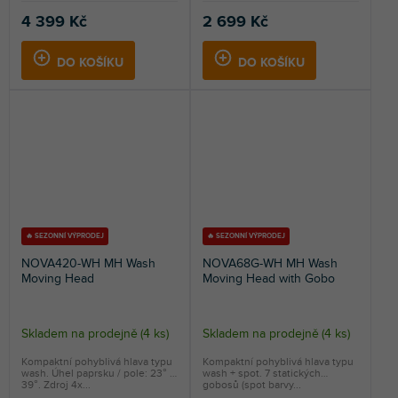
4 399 Kč
2 699 Kč
DO KOŠÍKU
DO KOŠÍKU
🔥 SEZONNÍ VÝPRODEJ
🔥 SEZONNÍ VÝPRODEJ
NOVA420-WH MH Wash
NOVA68G-WH MH Wash
Moving Head
Moving Head with Gobo
Skladem na prodejně
(
4 ks
)
Skladem na prodejně
(
4 ks
)
Kompaktní pohyblivá hlava typu
Kompaktní pohyblivá hlava typu
wash. Úhel paprsku / pole: 23° /
wash + spot. 7 statických
39°. Zdroj 4x...
gobosů (spot barvy...