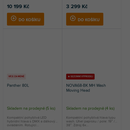
10 199 Kč
3 299 Kč
DO KOŠÍKU
DO KOŠÍKU
VÍCE ZA MÉNĚ
🔥 SEZONNÍ VÝPRODEJ
Panther 80L
NOVA68-BK MH Wash
Moving Head
Skladem na prodejně
(
5 ks
)
Skladem na prodejně
(
4 ks
)
Kompaktní pohyblivá LED
Kompaktní pohyblivá hlava typu
hybridní hlava s DMX a dálkovým
wash. Úhel paprsku / pole: 19° /
ovládáním. Rotující...
38°. Zdroj 6x...