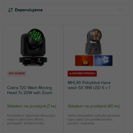
Ř
V
a
ý
Doporučujeme
z
p
e
i
NEJLEVNĚJŠÍ
n
s
NEJDRAŽŠÍ
í
p
p
r
NEJPRODÁVANĚJŠÍ
r
o
o
d
ABECEDNĚ
d
u
u
k
k
t
VÍCE ZA MÉNĚ
🔥 SEZONNÍ VÝPRODEJ
t
ů
MHL90 Pohyblivá hlava
ů
Cobra 720 Wash Moving
wash 5X 18W LED 6 v 1
Head 7x 20W with Zoom
Skladem na prodejně
(
7 ks
)
Skladem na prodejně
(
40 ks
)
Průměrné
hodnocení
Kompaktní výkonná hlava typu
Velmi kompaktní pohyblivá hlava
wash s plynulým 16-bit
typu wash pro profesionální
produktu
pohybem. Elektronický...
použití, osazená...
je