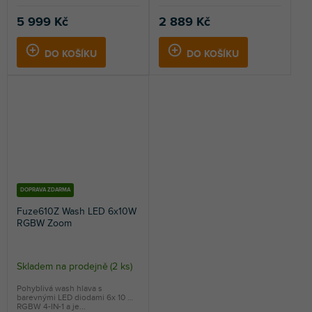
5 999 Kč
2 889 Kč
DO KOŠÍKU
DO KOŠÍKU
DOPRAVA ZDARMA
Fuze610Z Wash LED 6x10W
RGBW Zoom
Skladem na prodejně
(
2 ks
)
Pohyblivá wash hlava s
barevnými LED diodami 6x 10 W
RGBW 4-IN-1 a je...