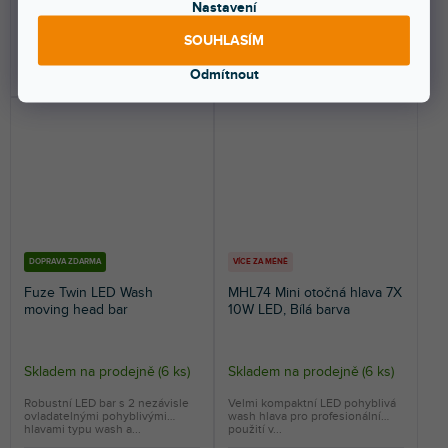
Nastavení
2 499 Kč
7 799 Kč
SOUHLASÍM
DO KOŠÍKU
DO KOŠÍKU
Odmítnout
DOPRAVA ZDARMA
VÍCE ZA MÉNĚ
Fuze Twin LED Wash
MHL74 Mini otočná hlava 7X
moving head bar
10W LED, Bílá barva
Skladem na prodejně
(
6 ks
)
Skladem na prodejně
(
6 ks
)
Robustní LED bar s 2 nezávisle
Velmi kompaktní LED pohyblivá
ovladatelnými pohyblivými
wash hlava pro profesionální
hlavami typu wash a...
použití v...