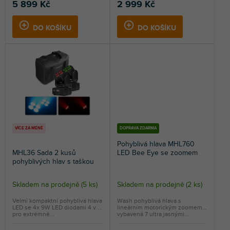
4,5
5 899 Kč
2 999 Kč
z
5
DO KOŠÍKU
DO KOŠÍKU
hvězdiček.
VÍCE ZA MÉNĚ
DOPRAVA ZDARMA
Pohyblivá hlava MHL760
MHL36 Sada 2 kusů
LED Bee Eye se zoomem
pohyblivých hlav s taškou
Skladem na prodejně
(
5 ks
)
Skladem na prodejně
(
2 ks
)
Průměrné
hodnocení
Velmi kompaktní pohyblivá hlava
Wash pohyblivá hlava s
LED se 4x 9W LED diodami 4 v 1
lineárním motorickým zoomem
produktu
pro extrémně...
vybavená 7 ultra jasnými...
je