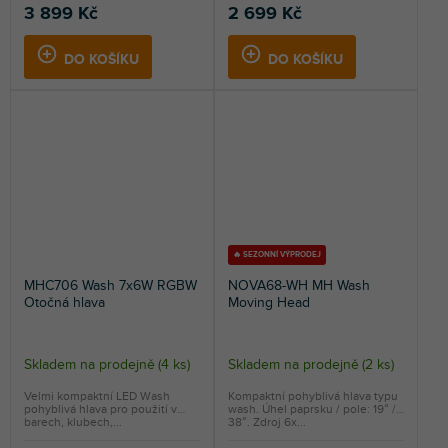
3 899 Kč
2 699 Kč
DO KOŠÍKU
DO KOŠÍKU
🔥 SEZONNÍ VÝPRODEJ
MHC706 Wash 7x6W RGBW
NOVA68-WH MH Wash
Otočná hlava
Moving Head
Skladem na prodejně
(
4 ks
)
Skladem na prodejně
(
2 ks
)
Velmi kompaktní LED Wash
Kompaktní pohyblivá hlava typu
pohyblivá hlava pro použití v
wash. Úhel paprsku / pole: 19° /
barech, klubech,...
38°. Zdroj 6x...