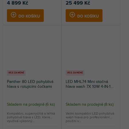
5,0
4 899 Kč
25 499 Kč
z
5
DO KOŠÍKU
DO KOŠÍKU
hvězdiček.
VÍCE ZA MÉNĚ
VÍCE ZA MÉNĚ
Panther 80 LED pohyblivá
LED MHL74 Mini otočná
hlava s rotujícími čočkami
hlava wash 7X 10W 4-IN-1
LED
Skladem na prodejně
(
6 ks
)
Skladem na prodejně
(
8 ks
)
Kompaktní, superrychlá a lehká
Velmi kompaktní LED pohyblivá
pohyblivá hlava s LED, která
wash hlava pro profesionální
využívá výkonný...
použití v...