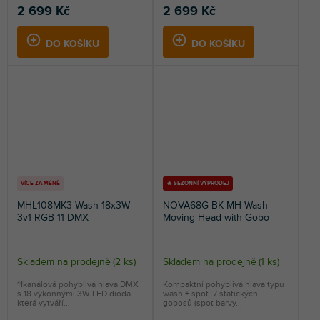
2 699 Kč
2 699 Kč
DO KOŠÍKU
DO KOŠÍKU
VÍCE ZA MÉNĚ
🔥 SEZONNÍ VÝPRODEJ
MHL108MK3 Wash 18x3W
NOVA68G-BK MH Wash
3v1 RGB 11 DMX
Moving Head with Gobo
Skladem na prodejně
(
2 ks
)
Skladem na prodejně
(
1 ks
)
11kanálová pohyblivá hlava DMX
Kompaktní pohyblivá hlava typu
s 18 výkonnými 3W LED diodami,
wash + spot. 7 statických
která vytváří...
gobosů (spot barvy...