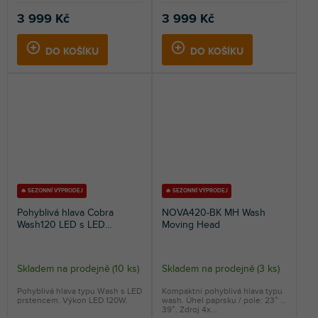
3 999 Kč
3 999 Kč
DO KOŠÍKU
DO KOŠÍKU
🔥 SEZONNÍ VÝPRODEJ
🔥 SEZONNÍ VÝPRODEJ
Pohyblivá hlava Cobra
NOVA420-BK MH Wash
Wash120 LED s LED
Moving Head
kroužkem
Skladem na prodejně
(
10 ks
)
Skladem na prodejně
(
3 ks
)
Pohyblivá hlava typu Wash s LED
Kompaktní pohyblivá hlava typu
prstencem. Výkon LED 120W.
wash. Úhel paprsku / pole: 23° /
39°. Zdroj 4x...