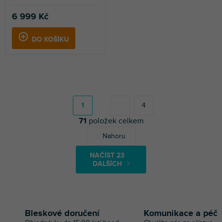
6 999 Kč
DO KOŠÍKU
S
t
r
1
4
á
71
položek celkem
n
k
O
Nahoru
o
v
v
l
á
NAČÍST 23
á
n
DALŠÍCH
d
í
a
c
í
p
Bleskové doručení
Komunikace a péč
r