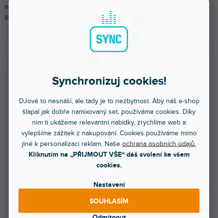
hudební akce i jiné produkce. Vybírejte z produktů s různými typy
patic i výkonem.
Ř
V
a
ý
Doporučujeme
z
p
e
i
NEJLEVNĚJŠÍ
n
s
Synchronizuj cookies!
NEJDRAŽŠÍ
í
p
p
r
DJové to nesnáší, ale tady je to nezbytnost. Aby náš e-shop
NEJPRODÁVANĚJŠÍ
r
o
šlapal jak dobře namixovaný set, používáme cookies. Díky
o
d
ABECEDNĚ
nim ti ukážeme relevantní nabídky, zrychlíme web a
d
u
vylepšíme zážitek z nakupování. Cookies používáme mimo
u
k
jiné k personalizaci reklam. Naše
ochrana osobních údajů.
GU-10 230V LED SMD 7W,
PAR-38 230V SMD 15W E-27
k
t
Kliknutím na „PŘIJMOUT VŠE“ dáš svolení ke všem
modrá
LED, modrá
t
ů
cookies.
ů
Nastavení
Více jak týden
Více jak týden
SOUHLASÍM
Náhradní žárovka pro Eurolite
Světelný zdroj LED s paticí E27 a
PAR-16 spoty. Výkon 7 W.
výkonem 15 W.
Odmítnout