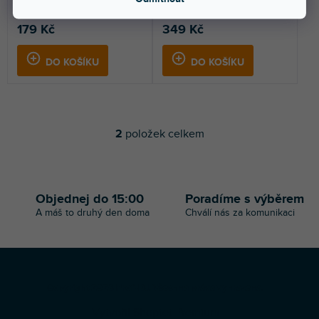
179 Kč
349 Kč
DO KOŠÍKU
DO KOŠÍKU
2
položek celkem
O
v
l
á
d
Objednej do 15:00
Poradíme s výběrem
a
A máš to druhý den doma
Chválí nás za komunikaci
c
í
p
r
v
Z
k
Copyright 2026
Profi-DJ
. Všechna práva vyhrazena.
á
y
Vytvořil Shoptet Premium
p
v