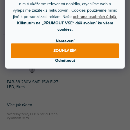
nim ti ukážeme relevantní nabídky, zrychlíme web a
vylepšíme zážitek z nakupování. Cookies používáme mimo
179 Kč
299 Kč
jiné k personalizaci reklam. Naše
ochrana osobních údajů.
Kliknutím na „PŘIJMOUT VŠE“ dáš svolení ke všem
DO KOŠÍKU
DO KOŠÍKU
cookies.
Nastavení
SOUHLASÍM
Odmítnout
PAR-38 230V SMD 15W E-27
LED, žlutá
Více jak týden
Světelný zdroj LED s paticí E27 a
výkonem 15 W.