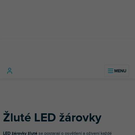
Přejít
na
obsah
Světelná
Světelné
LED žárovky a
Žluté LE
Domů
technika
zdroje
světelné zdroje
žárovky
Žluté LED žárovky
LED žárovky žluté
se postarají o osvětlení a oživení každé