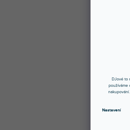
DJové to n
používáme c
nakupování.
Nastavení