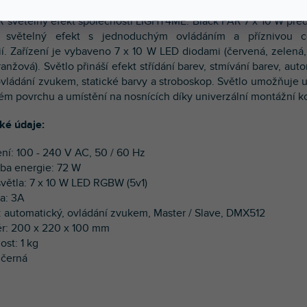
 světelný efekt společnosti LIGHT4ME. Black PAR 7 x 10 W pře
 světelný efekt s jednoduchým ovládáním a příznivou 
ií. Zařízení je vybaveno 7 x 10 W LED diodami (červená, zelená
ranžová). Světlo přináší efekt střídání barev, stmívání barev, aut
ovládání zvukem, statické barvy a stroboskop. Světlo umožňuje 
ém povrchu a umístění na nosnících díky univerzální montážní k
ké údaje:
ení: 100 - 240 V AC, 50 / 60 Hz
eba energie: 72 W
 světla: 7 x 10 W LED RGBW (5v1)
ka: 3A
: automatický, ovládání zvukem, Master / Slave, DMX512
r: 200 x 220 x 100 mm
ost: 1 kg
 černá