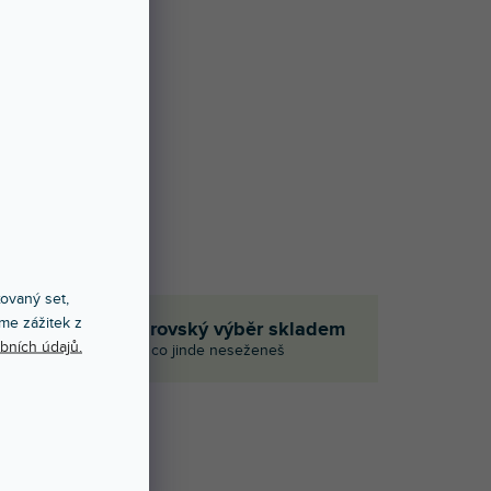
xovaný set,
me zážitek z
em
Obrovský výběr skladem
bních údajů.
aci
I to, co jinde neseženeš
NOCENÍ