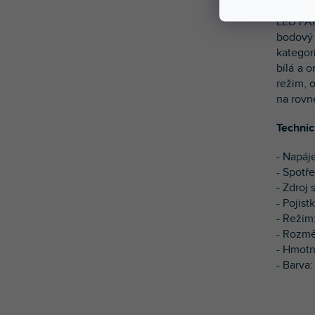
LED PAR
bodový
kategor
bílá a o
režim, 
na rovn
Technic
- Napáj
- Spotř
- Zdroj
- Pojist
- Režim
- Rozmě
- Hmotn
- Barva: