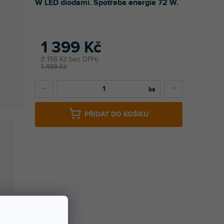
W LED diodami. Spotřeba energie 72 W.
1 399 Kč
1 156 Kč bez DPH
1 499 Kč
−
+
PŘIDAT DO KOŠÍKU