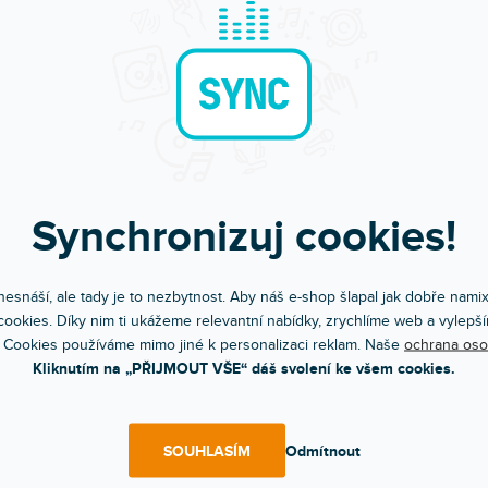
Synchronizuj cookies!
esnáší, ale tady je to nezbytnost. Aby náš e-shop šlapal jak dobře nami
ookies. Díky nim ti ukážeme relevantní nabídky, zrychlíme web a vylepší
Objednejte do 15:00
Poradíme s výběr
 Cookies používáme mimo jiné k personalizaci reklam. Naše
ochrana oso
A máte to druhý den doma
Chválíte nás za komunik
Kliknutím na „PŘIJMOUT VŠE“ dáš svolení ke všem cookies.
SOUHLASÍM
Odmítnout
POPIS
VIDEA (1)
HOD