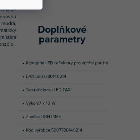
dstavuje
cenovou
, modrá,
Doplňkové
omatický
parametry
umístění
onzole.
Kategorie
:
LED reflektory pro vnitřní použití
EAN
:
5907780140214
Typ reflektoru
:
LED PAR
Výkon
:
7 x 10 W
Značka
:
LIGHT4ME
Kód výrobce
:
5907780140214