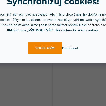
Synchronizuj cookies!
SLEVA
ZONNÍ VÝPRODEJ
🔥 SEZONNÍ VÝPRODEJ
vý balón číslo 3, 35cm rose zlatý
Foliový balón číslo 5, 35cm stříbr
esnáší, ale tady je to nezbytnost. Aby náš e-shop šlapal jak dobře nami
ookies. Díky nim ti ukážeme relevantní nabídky, zrychlíme web a vylepší
 Cookies používáme mimo jiné k personalizaci reklam. Naše
ochrana oso
dem na prodejně
(
50 ks
)
Skladem na prodejně
(
50 ks
)
Kliknutím na „PŘIJMOUT VŠE“ dáš svolení ke všem cookies.
cký fóliový balónek číslo ''3'', růžově
Metalický fóliový balónek číslo ''5'', stří
velikost před...
velikost před nafouknutím...
Kč
13 Kč
DO KOŠÍKU
DO KOŠÍ
SOUHLASÍM
Odmítnout