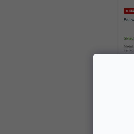
🔥 SE
Folio
Skla
Metalic
veliko
13 