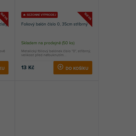
SLEVA
SLEVA
🔥 SEZONNÍ VÝPRODEJ
zlatý
Foliový balón číslo 0, 35cm stříbrný
Skladem na prodejně
(
50 ks
)
žově
Metalický fóliový balónek číslo ''0'', stříbrný,
velikost před nafouknutím...
13 Kč
KU
DO KOŠÍKU