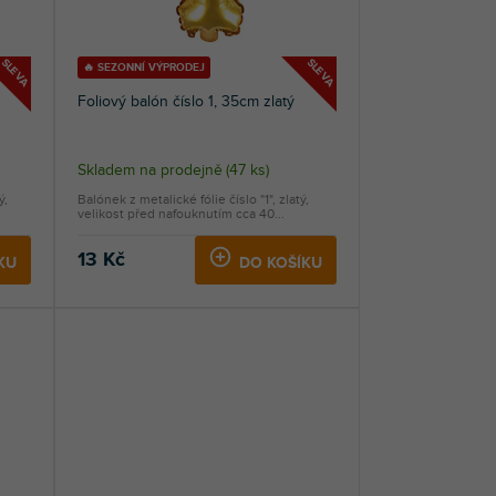
SLEVA
SLEVA
🔥 SEZONNÍ VÝPRODEJ
Foliový balón číslo 1, 35cm zlatý
Skladem na prodejně
(
47 ks
)
ý,
Balónek z metalické fólie číslo "1", zlatý,
velikost před nafouknutím cca 40...
13 Kč
KU
DO KOŠÍKU