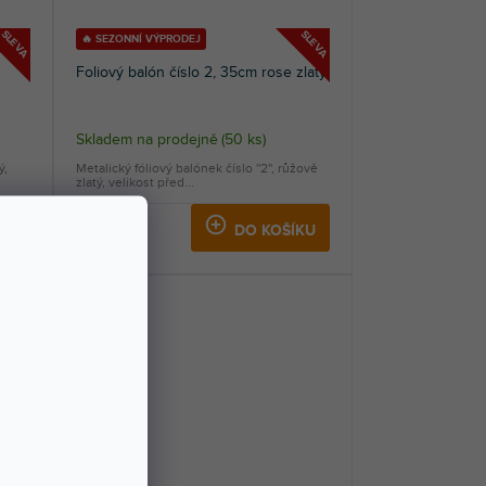
SLEVA
SLEVA
🔥 SEZONNÍ VÝPRODEJ
Foliový balón číslo 2, 35cm rose zlatý
Skladem na prodejně
(
50 ks
)
ý,
Metalický fóliový balónek číslo ''2'', růžově
zlatý, velikost před...
13 Kč
KU
DO KOŠÍKU