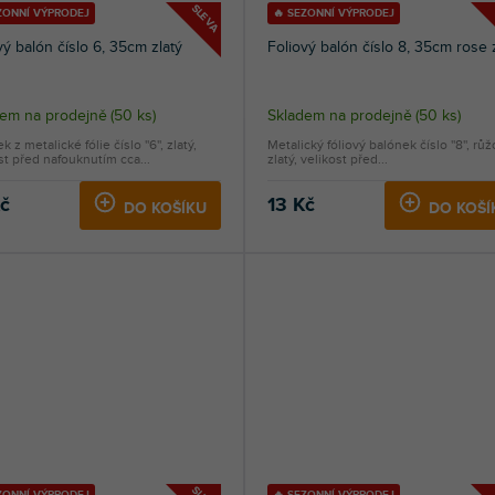
SLEVA
ZONNÍ VÝPRODEJ
🔥 SEZONNÍ VÝPRODEJ
vý balón číslo 6, 35cm zlatý
Foliový balón číslo 8, 35cm rose 
dem na prodejně
(
50 ks
)
Skladem na prodejně
(
50 ks
)
 z metalické fólie číslo ''6'', zlatý,
Metalický fóliový balónek číslo ''8'', rů
st před nafouknutím cca...
zlatý, velikost před...
Kč
13 Kč
DO KOŠÍKU
DO KOŠÍ