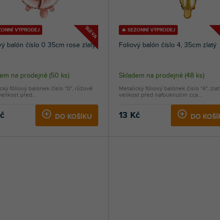
SLEVA
ZONNÍ VÝPRODEJ
🔥 SEZONNÍ VÝPRODEJ
vý balón číslo 0 35cm rose zlatý
Foliový balón číslo 4, 35cm zlatý
dem na prodejně
(
50 ks
)
Skladem na prodejně
(
48 ks
)
cký fóliový balónek číslo ''0'', růžově
Metalický fóliový balónek číslo ''4'', zlat
velikost před...
velikost před nafouknutím cca...
Kč
13 Kč
DO KOŠÍKU
DO KOŠÍ