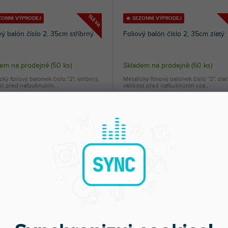
SLEVA
ZONNÍ VÝPRODEJ
🔥 SEZONNÍ VÝPRODEJ
vý balón číslo 2, 35cm stříbrný
Foliový balón číslo 2, 35cm zlatý
dem na prodejně
(
50 ks
)
Skladem na prodejně
(
50 ks
)
ký fóliový balónek číslo ''2'', stříbrný,
Metalický fóliový balónek číslo ''2'', zlat
st před nafouknutím...
velikost před nafouknutím cca...
Kč
13 Kč
DO KOŠÍKU
DO KOŠÍ