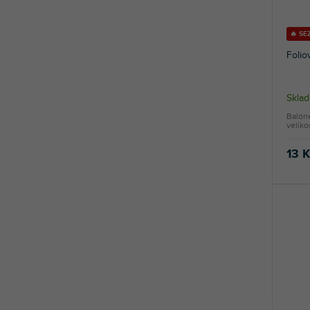
🔥 SE
Folio
Skla
Balónek
veliko
13 