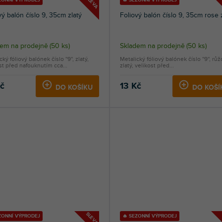
SLEVA
ZONNÍ VÝPRODEJ
🔥 SEZONNÍ VÝPRODEJ
vý balón číslo 9, 35cm zlatý
Foliový balón číslo 9, 35cm rose 
dem na prodejně
(
50 ks
)
Skladem na prodejně
(
50 ks
)
ký fóliový balónek číslo ''9'', zlatý,
Metalický fóliový balónek číslo ''9'', rů
st před nafouknutím cca...
zlatý, velikost před...
Kč
13 Kč
DO KOŠÍKU
DO KOŠÍ
SLEVA
ZONNÍ VÝPRODEJ
🔥 SEZONNÍ VÝPRODEJ