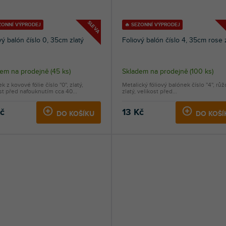
SLEVA
ZONNÍ VÝPRODEJ
🔥 SEZONNÍ VÝPRODEJ
vý balón číslo 0, 35cm zlatý
Foliový balón číslo 4, 35cm rose 
dem na prodejně
(
45 ks
)
Skladem na prodejně
(
100 ks
)
 z kovové fólie číslo ''0'', zlatý,
Metalický fóliový balónek číslo ''4'', rů
st před nafouknutím cca 40...
zlatý, velikost před...
Kč
13 Kč
DO KOŠÍKU
DO KOŠÍ