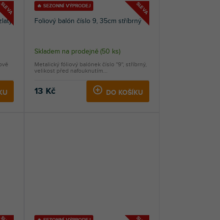
SLEVA
SLEVA
🔥 SEZONNÍ VÝPRODEJ
zlatý
Foliový balón číslo 9, 35cm stříbrný
Skladem na prodejně
(
50 ks
)
žově
Metalický fóliový balónek číslo ''9'', stříbrný,
velikost před nafouknutím...
13 Kč
KU
DO KOŠÍKU