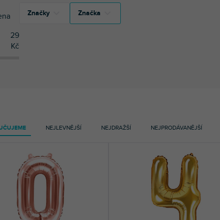
Značky
Značka
ena
29
44
PartyDeco
Kč
44
PartyDeco
UČUJEME
NEJLEVNĚJŠÍ
NEJDRAŽŠÍ
NEJPRODÁVANĚJŠÍ