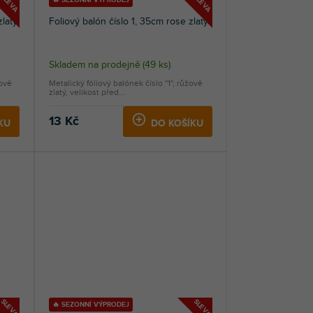
SLEVA
SLEVA
🔥 SEZONNÍ VÝPRODEJ
zlatý
Foliový balón číslo 1, 35cm rose zlatý
Skladem na prodejně
(
49 ks
)
žově
Metalický fóliový balónek číslo ''1'', růžově
zlatý, velikost před...
13 Kč
KU
DO KOŠÍKU
SLEVA
SLEVA
🔥 SEZONNÍ VÝPRODEJ