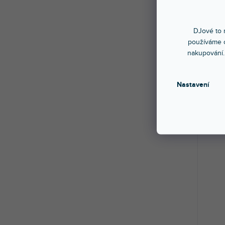
🔥 SE
Folio
DJové to n
používáme c
nakupování.
Skla
Metali
zlatý, 
Nastavení
13 