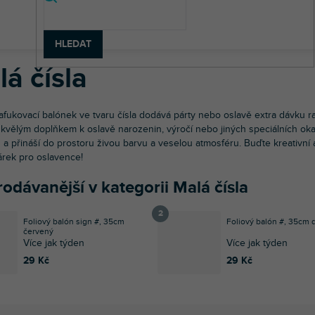
rty doplňky
Nafukovací balony
Malá čísla
HLEDAT
á čísla
afukovací balónek ve tvaru čísla dodává párty nebo oslavě extra dávku 
e skvělým doplňkem k oslavě narozenin, výročí nebo jiných speciálních ok
u a přináší do prostoru živou barvu a veselou atmosféru. Buďte kreativní 
árek pro oslavence!
odávanější v kategorii Malá čísla
Foliový balón sign #, 35cm
Foliový balón #, 35cm 
červený
Více jak týden
Více jak týden
29 Kč
29 Kč