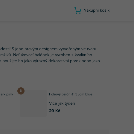
Nákupní košík
radosti! S jeho hravým designem vytvořeným ve tvaru
amžiků. Nafukovací balónek je vyroben z kvalitního
a použijte ho jako výrazný dekorativní prvek nebo jako
dark pink
Foliový balón #, 35cm blue
Více jak týden
29 Kč