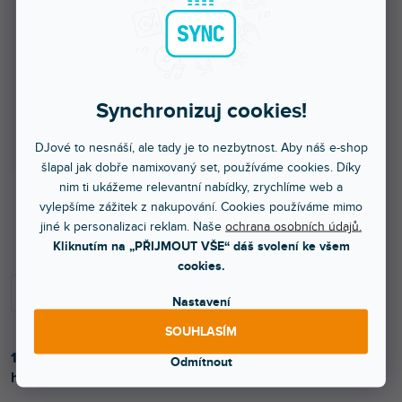
Synchronizuj cookies!
DJové to nesnáší, ale tady je to nezbytnost. Aby náš e-shop
šlapal jak dobře namixovaný set, používáme cookies. Díky
nim ti ukážeme relevantní nabídky, zrychlíme web a
vylepšíme zážitek z nakupování. Cookies používáme mimo
Více jak týden
jiné k personalizaci reklam. Naše
ochrana osobních údajů.
Kliknutím na „PŘIJMOUT VŠE“ dáš svolení ke všem
cookies.
Nastavení
SOUHLASÍM
16 mm adaptér (samice), zástrčka 5/8'' (16 mm), materiál
Odmítnout
hliník, délka 4,5 cm.