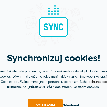
Synchronizuj cookies!
Objednejte do 15:00
Poradíme s výběr
esnáší, ale tady je to nezbytnost. Aby náš e-shop šlapal jak dobře nami
A máte to druhý den doma
Chválíte nás za komunik
ookies. Díky nim ti ukážeme relevantní nabídky, zrychlíme web a vylepší
 Cookies používáme mimo jiné k personalizaci reklam. Naše
ochrana oso
Kliknutím na „PŘIJMOUT VŠE“ dáš svolení ke všem cookies.
POPIS
HODNOCEN
SOUHLASÍM
Odmítnout