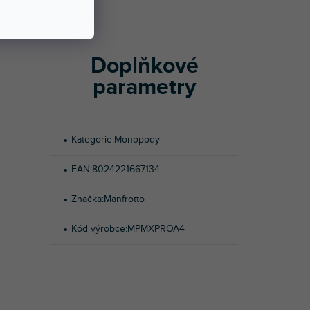
 gripu pro
Doplňkové
parametry
Kategorie
:
Monopody
EAN
:
8024221667134
Značka
:
Manfrotto
Kód výrobce
:
MPMXPROA4