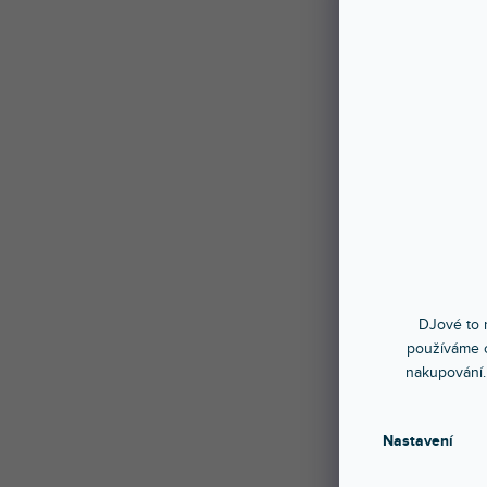
DJové to n
používáme c
nakupování.
Nastavení