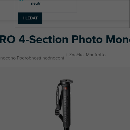
HLEDAT
ody
XPRO 4-Section Photo Monopod
RO 4-Section Photo Mo
Značka:
Manfrotto
né
noceno
Podrobnosti hodnocení
ení
u
ek.