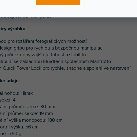
í monopod pro rozšíření fotografických možností, nový design
 a bezpečnou manipulaci.
try výrobku:
od pro rozšíření fotografických možností
design gripu pro rychlou a bezpečnou manipulaci
ý průřez nohy zajišťuje tuhost a stabilitu
tibilní se základnou Fluidtech společnosti Manfrotto
m Quick Power Lock pro rychlé, snadné a spolehlivé nastavení
ké údaje:
ál nohou: Hliník
sekcí: 4
ální průměr sekce: 30 mm
ální průměr sekce: 19 mm
ální výška monopodu: 180 cm
portní výška: 56 cm
ost: 750 g