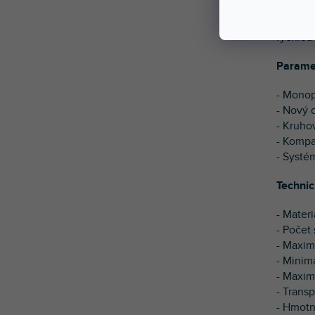
4-sekčn
rychlou
Parame
- Monop
- Nový 
- Kruhov
- Kompa
- Systé
Technic
- Materi
- Počet 
- Maxim
- Minim
- Maxim
- Trans
- Hmotn