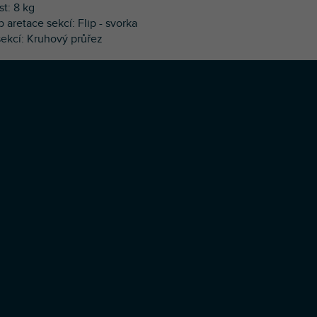
st: 8 kg
 aretace sekcí: Flip - svorka
 sekcí: Kruhový průřez