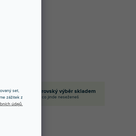
em
Obrovský výběr skladem
xovaný set,
aci
I to, co jinde neseženeš
me zážitek z
bních údajů.
Í