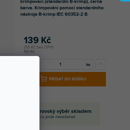
krimpovací (standardní B-krimp), černá
barva. Krimpování pomocí standardního
nástroje B-krimp IEC 60352-2 B
.
139 Kč
115 Kč bez DPH
151 Kč
−
+
PŘIDAT DO KOŠÍKU
če
Obrovský výběr skladem
I to, co jinde neseženeš