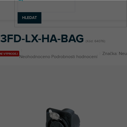
HLEDAT
NC3FD-LX-HA-BAG
3FD-LX-HA-BAG
Kód:
64076
Značka:
Neut
NÍ VÝPRODEJ
Průměrné
Neohodnoceno
Podrobnosti hodnocení
hodnocení
produktu
je
0,0
z
5
hvězdiček.