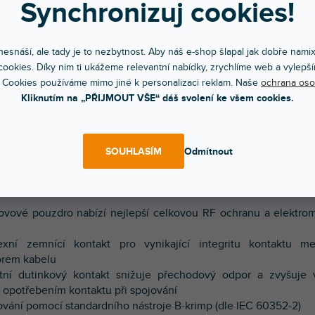
Synchronizuj cookies!
POPIS
HODNOCEN
esnáší, ale tady je to nezbytnost. Aby náš e-shop šlapal jak dobře nami
ookies. Díky nim ti ukážeme relevantní nabídky, zrychlíme web a vylepší
vá 3 pólová XLR zásuvka, samice. Kovové pouzdro, stříbrné
 Cookies používáme mimo jiné k personalizaci reklam. Naše
ochrana oso
ací (standardní B-krimp), černá barva. Provedení se západkou.
Kliknutím na „PŘIJMOUT VŠE“ dáš svolení ke všem cookies.
ory řady DLX se vyznačují kompaktním celokovovým p
ým duplexním zemnícím kontaktem, který nabízí vynikající RF
SOUHLASÍM
Odmítnout
. Jsou ideální pro spojení s kabelovými konektory Neutrik EMC X
charakteristika:
ovové pouzdro nabízí nejlepší celkovou RF ochranu a elektro
exní zemnící kontakt pro vynikající integritu kontaktu m
orem kabelu
tní dutinkový kontakt snižuje přechodový odpor a zvyšuje 
opotřebením kontaktu při spojování
ování pomocí standardního nástroje B-krimp (dle IEC 60352-2)