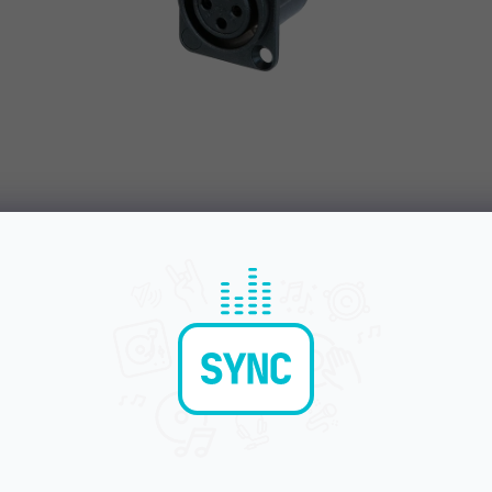
Bleskové doručení
Komunikace a pé
Objednávky do 15:00 letí hned
Chválíte nás za přístup