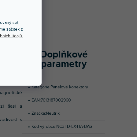
Í
xovaný set,
me zážitek z
 kontakty,
bních údajů.
Doplňkové
ouzdrem s
 ochranu a
parametry
LR.
Kategorie
:
Panelové konektory
magnetické
EAN
:
7613187002960
ezi šasi a
Značka
:
Neutrik
vodivost s
Kód výrobce
:
NC3FD-LX-HA-BAG