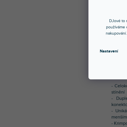
DJové to n
používáme c
Panelo
nakupování.
krimpov
Konekt
Nastavení
důmysln
stínění
Hlavní 
- Celok
stínění
- Dupl
konekt
- Uniká
menším 
- Krimp