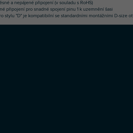
těsné a nepájené připojení (v souladu s RoHS)
elné připojení pro snadné spojení pinu 1 k uzemnění šasi
ro stylu "D" je kompatibilní se standardními montážními D-size o