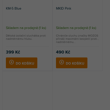
KM-5 Blue
MKID Pink
Skladem na prodejně
(
1 ks
)
Skladem na prodejně
(
1 ks
)
Dětská izolační sluchátka proti
Chrániče sluchu značky MOZOS
nadměrnému hluku.
přináší maximální bezpečí proti
nadměrnému...
399 Kč
490 Kč
DO KOŠÍKU
DO KOŠÍKU