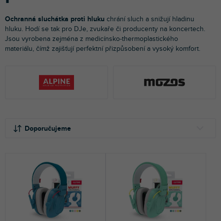
Ochranná sluchátka proti hluku
chrání sluch a snižují hladinu
hluku. Hodí se tak
pro DJe, zvukaře či producenty na koncertech.
Jsou vyrobena zejména z medicínsko-thermoplastického
materiálu, čímž zajišťují perfektní přizpůsobení a vysoký komfort.
Ř
V
a
ý
Doporučujeme
z
p
e
i
NEJLEVNĚJŠÍ
n
s
NEJDRAŽŠÍ
í
p
p
r
NEJPRODÁVANĚJŠÍ
r
o
o
d
ABECEDNĚ
d
u