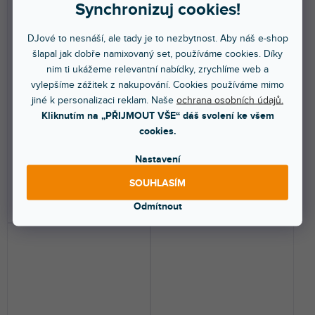
Synchronizuj cookies!
🔥 SEZONNÍ VÝPRODEJ
🔥 SEZONNÍ VÝPRODEJ
DJové to nesnáší, ale tady je to nezbytnost. Aby náš e-shop
MKID White
Muffy Pink
šlapal jak dobře namixovaný set, používáme cookies. Díky
nim ti ukážeme relevantní nabídky, zrychlíme web a
vylepšíme zážitek z nakupování. Cookies používáme mimo
Skladem na prodejně
(
9 ks
)
Skladem na prodejně
(
7 ks
)
jiné k personalizaci reklam. Naše
ochrana osobních údajů.
Kliknutím na „PŘIJMOUT VŠE“ dáš svolení ke všem
Dětská izolační sluchátka. Barva
Tato izolační sluchátka jsou pro
cookies.
bílá.
děti ve věku 5-12 let. Poskytují
útlum až 25...
Nastavení
499 Kč
549 Kč
SOUHLASÍM
DO KOŠÍKU
DO KOŠÍKU
Odmítnout