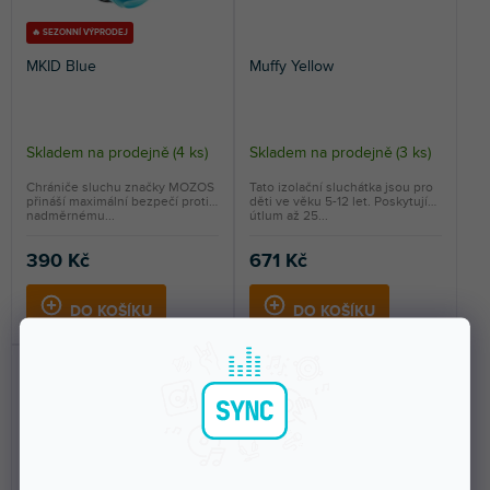
🔥 SEZONNÍ VÝPRODEJ
MKID Blue
Muffy Yellow
Skladem na prodejně
(
4 ks
)
Skladem na prodejně
(
3 ks
)
Chrániče sluchu značky MOZOS
Tato izolační sluchátka jsou pro
přináší maximální bezpečí proti
děti ve věku 5-12 let. Poskytují
nadměrnému...
útlum až 25...
390 Kč
671 Kč
DO KOŠÍKU
DO KOŠÍKU