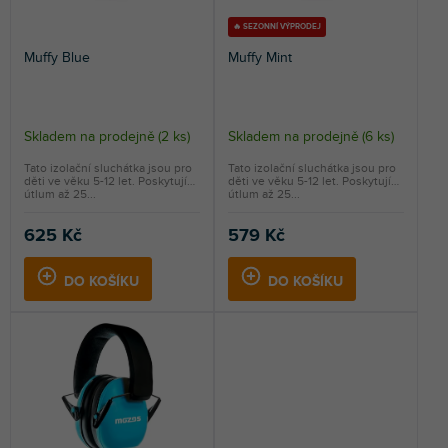
u
k
k
t
🔥 SEZONNÍ VÝPRODEJ
t
ů
Muffy Blue
Muffy Mint
ů
Skladem na prodejně
(
2 ks
)
Skladem na prodejně
(
6 ks
)
Tato izolační sluchátka jsou pro
Tato izolační sluchátka jsou pro
děti ve věku 5-12 let. Poskytují
děti ve věku 5-12 let. Poskytují
útlum až 25...
útlum až 25...
625 Kč
579 Kč
DO KOŠÍKU
DO KOŠÍKU