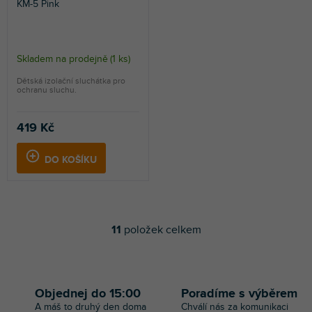
KM-5 Pink
Skladem na prodejně
(
1 ks
)
Dětská izolační sluchátka pro
ochranu sluchu.
419 Kč
DO KOŠÍKU
11
položek celkem
O
v
l
á
d
Objednej do 15:00
Poradíme s výběrem
a
A máš to druhý den doma
Chválí nás za komunikaci