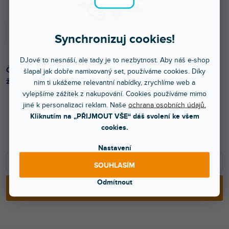
Synchronizuj cookies!
DJové to nesnáší, ale tady je to nezbytnost. Aby náš e-shop
Čistící kartáček pro LP desky prodlouží nejenom jejich
šlapal jak dobře namixovaný set, používáme cookies. Díky
životnost, ale i životnost diamantu.
nim ti ukážeme relevantní nabídky, zrychlíme web a
vylepšíme zážitek z nakupování. Cookies používáme mimo
jiné k personalizaci reklam. Naše
ochrana osobních údajů.
Kliknutím na „PŘIJMOUT VŠE“ dáš svolení ke všem
579 Kč
cookies.
479 Kč bez DPH
Nastavení
−
+
SOUHLASÍM
Odmítnout
PŘIDAT DO KOŠÍKU