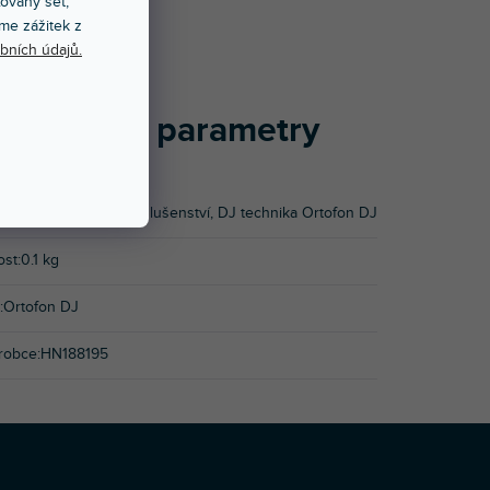
xovaný set,
me zážitek z
bních údajů.
oplňkové parametry
rie
:
Náhradní díly a příslušenství
,
DJ technika Ortofon DJ
ost
:
0.1 kg
:
Ortofon DJ
robce
:
HN188195