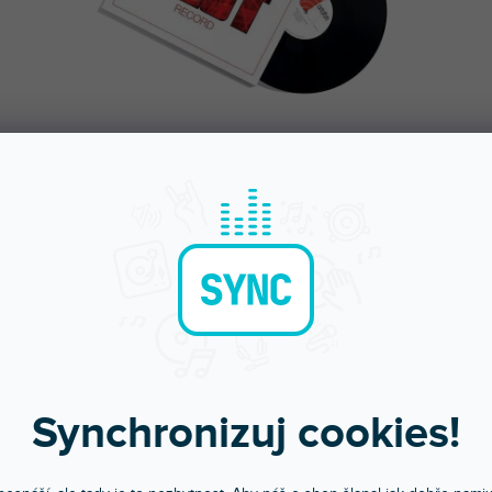
Bleskové doručení
Komunikace a pé
Objednávky do 15:00 letí hned
Chválíte nás za přístup
Synchronizuj cookies!
POPIS
HODNOCEN