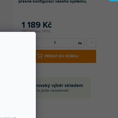
přesné konfiguraci vašeho systému.
1 189 Kč
983 Kč bez DPH
−
+
PŘIDAT DO KOŠÍKU
če
Obrovský výběr skladem
I to, co jinde neseženeš
Í