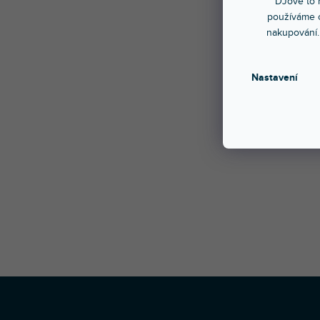
DJové to n
používáme c
nakupování.
Testova
frekven
přesné 
Nastavení