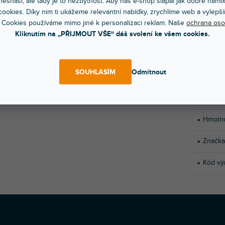
esnáší, ale tady je to nezbytnost. Aby náš e-shop šlapal jak dobře nami
ookies. Díky nim ti ukážeme relevantní nabídky, zrychlíme web a vylepší
 Cookies používáme mimo jiné k personalizaci reklam. Naše
ochrana oso
cí deska pro váš hi-fi systém. Obsahuje nahrávky
Kliknutím na „PŘIJMOUT VŠE“ dáš svolení ke všem cookies.
čních ořezů, referenční tóny a další zvukové stopy k
konfiguraci vašeho systému.
D
SOUHLASÍM
Odmítnout
Katego
Hmotn
Značka
Kód vý