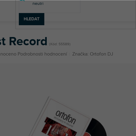
HLEDAT
Náhradní díly a příslušenství
Test Record
st Record
Kód:
55589
né
noceno
Podrobnosti hodnocení
Značka:
Ortofon DJ
ení
u
ek.