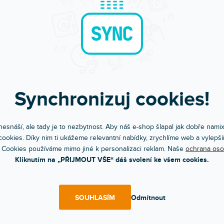
 Metal Halide. Vysoce výkonné výbojky se speciální otočnou pati
u výměnu.
sti produktu:
stní konstrukce s technologií eXtreme Seal (XS), která um
ut teploty až 450 °C u těsnění v místě stisku.
stent lumen output over the life of the lamp
Synchronizuj cookies!
užití:
 disco
esnáší, ale tady je to nezbytnost. Aby náš e-shop šlapal jak dobře nami
a divadlo
ookies. Díky nim ti ukážeme relevantní nabídky, zrychlíme web a vylepší
tecture & Architainment
 Cookies používáme mimo jiné k personalizaci reklam. Naše
ochrana oso
Kliknutím na „PŘIJMOUT VŠE“ dáš svolení ke všem cookies.
ké parametry:
vitý výkon: 300 W
vité napětí: 95.0 V
SOUHLASÍM
Odmítnout
lný tok: 20500 lm
ta chromatičnosti: 8700 K