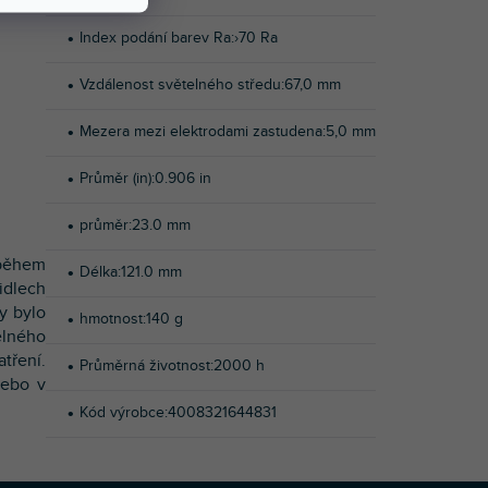
Index podání barev Ra
:
›70 Ra
Vzdálenost světelného středu
:
67,0 mm
Mezera mezi elektrodami zastudena
:
5,0 mm
Průměr (in)
:
0.906 in
průměr
:
23.0 mm
 během
Délka
:
121.0 mm
idlech
by bylo
hmotnost
:
140 g
elného
tření.
Průměrná životnost
:
2000 h
nebo v
Kód výrobce
:
4008321644831