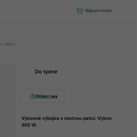
Nákupní košík
d:
78651
Do týdne
Výkonná výbojka s otočnou paticí. Výkon
300 W.