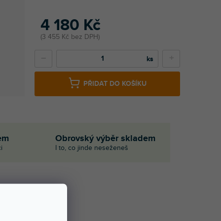
4 180 Kč
3 455 Kč bez DPH
−
+
PŘIDAT DO KOŠÍKU
em
Obrovský výběr skladem
i
I to, co jinde neseženeš
Í