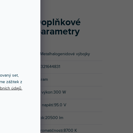
cí pro
Doplňkové
parametry
ožňuje
Kategorie
:
Metalhalogenidové výbojky
EAN
:
4008321644831
xovaný set,
Značka
:
Osram
me zážitek z
bních údajů.
Jmenovitý výkon
:
300 W
Jmenovité napětí
:
95.0 V
Světelný tok
:
20500 lm
Teplota chromatičnosti
:
8700 K