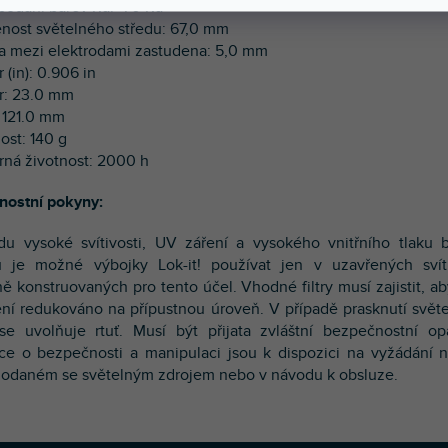
 podání barev Ra: ›70 Ra
enost světelného středu: 67,0 mm
a mezi elektrodami zastudena: 5,0 mm
 (in): 0.906 in
r: 23.0 mm
: 121.0 mm
ost: 140 g
rná životnost: 2000 h
nostní pokyny:
u vysoké svítivosti, UV záření a vysokého vnitřního tlaku
u je možné výbojky Lok-it! používat jen v uzavřených svít
ně konstruovaných pro tento účel. Vhodné filtry musí zajistit, a
ní redukováno na přípustnou úroveň. V případě prasknutí svět
se uvolňuje rtuť. Musí být přijata zvláštní bezpečnostní opa
ce o bezpečnosti a manipulaci jsou k dispozici na vyžádání 
dodaném se světelným zdrojem nebo v návodu k obsluze.