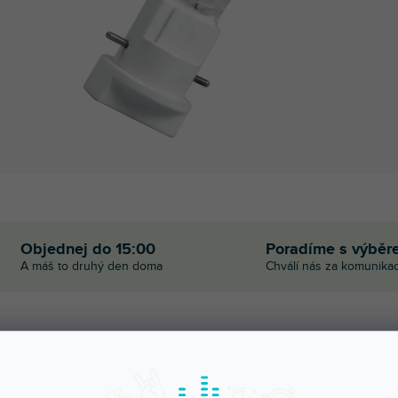
Objednej do 15:00
Poradíme s výběr
A máš to druhý den doma
Chválí nás za komunikac
POPIS
HODNOCEN