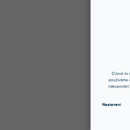
Lok-it!
snadno
Vlastno
- Robu
dosáhno
- Consi
Druh po
- Klub a
DJové to n
- Stage 
používáme c
- Archi
nakupování.
Technic
Nastavení
- Jmeno
- Jmeno
- Světe
- Teplo