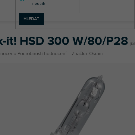
HLEDAT
ky
Lok-it! HSD 300 W/80/P28
k-it! HSD 300 W/80/P28
Kó
né
noceno
Podrobnosti hodnocení
Značka:
Osram
ení
u
ek.