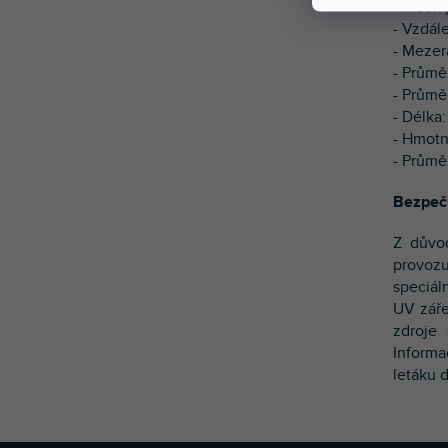
- Index
- Vzdál
- Mezer
- Průměr
- Průmě
- Délka
- Hmotn
- Průmě
Bezpeč
Z důvod
provoz
speciál
UV záře
zdroje 
Informa
letáku 