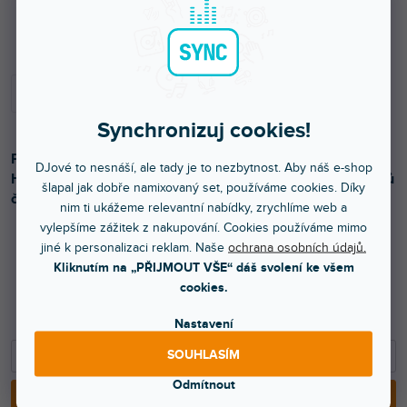
Skladem na prodejně
Synchronizuj cookies!
Pohodlná designová sluchátka s pohádkovým motivem
DJové to nesnáší, ale tady je to nezbytnost. Aby náš e-shop
Harryho Pottera určená pro poslech hudby, sledování filmů
šlapal jak dobře namixovaný set, používáme cookies. Díky
či hraní her. 3,5 mm jack konektor, 1,2 m audio kabel.
nim ti ukážeme relevantní nabídky, zrychlíme web a
vylepšíme zážitek z nakupování. Cookies používáme mimo
jiné k personalizaci reklam. Naše
ochrana osobních údajů.
Kliknutím na „PŘIJMOUT VŠE“ dáš svolení ke všem
344 Kč
cookies.
284 Kč bez DPH
499 Kč
Nastavení
−
+
SOUHLASÍM
Odmítnout
PŘIDAT DO KOŠÍKU