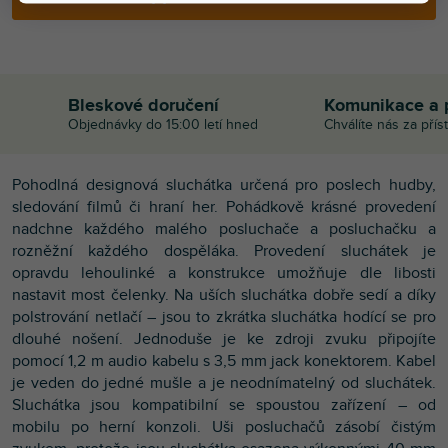
Bleskové doručení
Komunikace a 
Objednávky do 15:00 letí hned
Chválíte nás za přís
Pohodlná designová sluchátka určená pro poslech hudby,
sledování filmů či hraní her. Pohádkově krásné provedení
nadchne každého malého posluchače a posluchačku a
rozněžní každého dospěláka. Provedení sluchátek je
opravdu lehoulinké a konstrukce umožňuje dle libosti
nastavit most čelenky. Na uších sluchátka dobře sedí a díky
polstrování netlačí – jsou to zkrátka sluchátka hodící se pro
dlouhé nošení. Jednoduše je ke zdroji zvuku připojíte
pomocí 1,2 m audio kabelu s 3,5 mm jack konektorem. Kabel
je veden do jedné mušle a je neodnímatelný od sluchátek.
Sluchátka jsou kompatibilní se spoustou zařízení – od
mobilu po herní konzoli. Uši posluchačů zásobí čistým