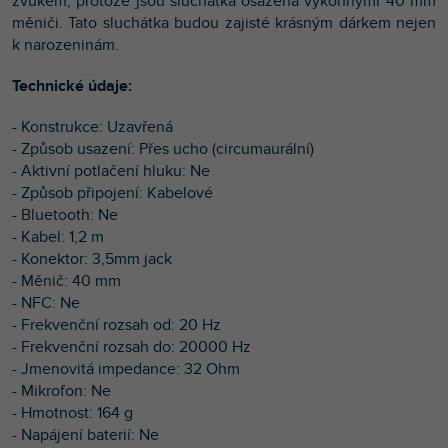
zvukem, protože jsou sluchátka osazena výkonnými 40 mm
měniči. Tato sluchátka budou zajisté krásným dárkem nejen
k narozeninám.
Technické údaje:
- Konstrukce: Uzavřená
- Způsob usazení: Přes ucho (circumaurální)
- Aktivní potlačení hluku: Ne
- Způsob připojení: Kabelové
- Bluetooth: Ne
- Kabel: 1,2 m
- Konektor: 3,5mm jack
- Měnič: 40 mm
- NFC: Ne
- Frekvenční rozsah od: 20 Hz
- Frekvenční rozsah do: 20000 Hz
- Jmenovitá impedance: 32 Ohm
- Mikrofon: Ne
- Hmotnost: 164 g
- Napájení baterií: Ne