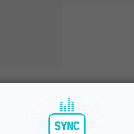
Bleskové doručení
Komunikace a pé
Objednávky do 15:00 letí hned
Chválíte nás za přístup
POPIS
VIDEA (1)
HOD