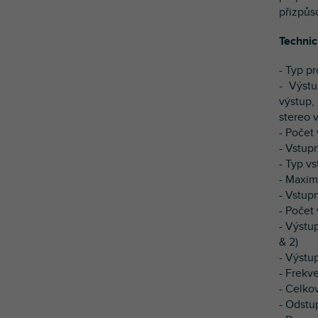
přizpůs
Technic
- Typ p
- Výst
výstup,
stereo 
- Počet
- Vstup
- Typ v
- Maxim
- Vstup
- Počet 
- Výstu
& 2)
- Výstu
- Frekv
- Celko
- Odstu