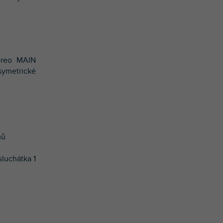
tereo MAIN
symetrické
mů
sluchátka 1