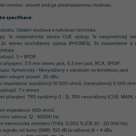
obí monitor. úroveň snižuje přednastavenou hodnotu.
ké specifikace:
roduktu: Ostatní studiová a nahrávací technika
upy: 1x nesymetrický stereo CUE výstup, 1x nesymetrický s
 2x stereo sluchátkový výstup (PHONES), 3x nastavitelné a 
výstupy
 vstupů: 3 + SPDIF
ní připojení: 3,5 mm stereo jack, 6,3 mm jack, RCA, SPDIF
stupu: Symetrický / Nevyvážený v závislosti na konektoru jack
ální vstupní úroveň: 20 dBu
ní impedance: (vyvážený) 10 000 ohmů, (nevyvážený) 5 000 oh
výstupů: 7 x stereo
pní připojení: TRS vyvážený (1 - 3), TRS nevyvážený (CUE, MAIN, 
pní impedance: 600 ohmů
enční odezva: 12 - 90000 Hz
vé harmonické zkreslení (THD): 0,002 % (ČB 20 - 20 000 Hz)
p signálu od šumu (SNR): 102 dB (a-váženo) @ + 4 dBu