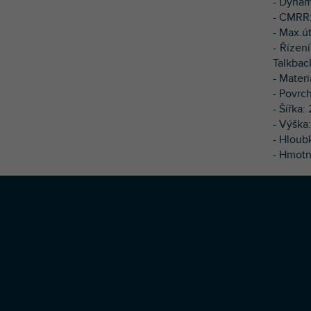
- Dynam
- CMRR:
- Max.út
- Řízen
Talkbac
- Mater
- Povrc
- Šířka
- Výška
- Hloub
- Hmotn
Z
á
p
a
t