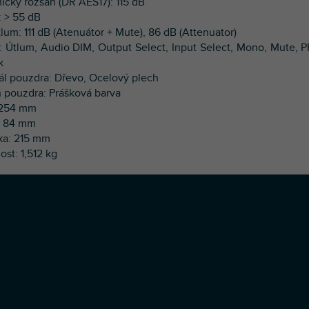
ický rozsah (DR AES17): 115 dB
 > 55 dB
lum: 111 dB (Atenuátor + Mute), 86 dB (Attenuator)
í: Útlum, Audio DIM, Output Select, Input Select, Mono, Mute, 
k
iál pouzdra: Dřevo, Ocelový plech
h pouzdra: Prášková barva
: 254 mm
: 84 mm
ka: 215 mm
ost: 1,512 kg