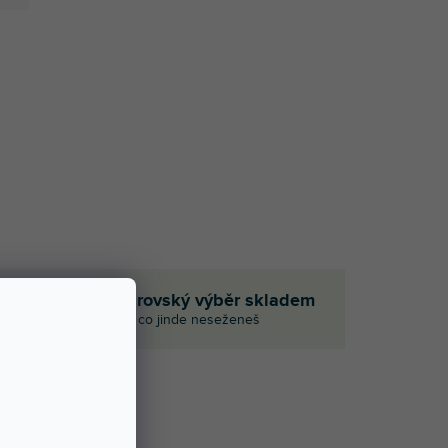
če
Obrovský výběr skladem
I to, co jinde neseženeš
NOCENÍ