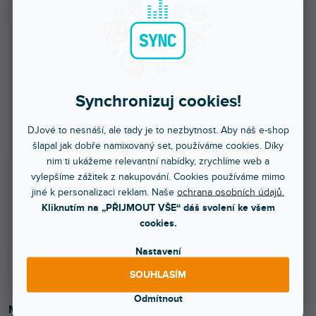
Synchronizuj cookies!
DJové to nesnáší, ale tady je to nezbytnost. Aby náš e-shop
šlapal jak dobře namixovaný set, používáme cookies. Díky
nim ti ukážeme relevantní nabídky, zrychlíme web a
vylepšíme zážitek z nakupování. Cookies používáme mimo
jiné k personalizaci reklam. Naše
ochrana osobních údajů.
Více jak týden
Kliknutím na „PŘIJMOUT VŠE“ dáš svolení ke všem
cookies.
Nastavení
SOUHLASÍM
Odmítnout
Metalický fóliový balónek Happy Birthday, růžově zlatý,