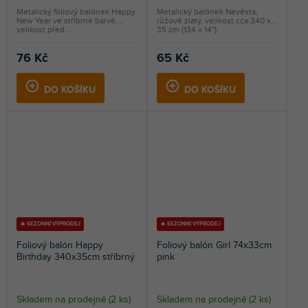
Metalický fóliový balónek Happy
Metalický balónek Nevěsta,
New Year ve stříbrné barvě,
růžově zlatý, velikost cca 340 x
velikost před...
35 cm (134 x 14'').
76 Kč
65 Kč
DO KOŠÍKU
DO KOŠÍKU
🔥 SEZONNÍ VÝPRODEJ
🔥 SEZONNÍ VÝPRODEJ
Foliový balón Happy
Foliový balón Girl 74x33cm
Birthday 340x35cm stříbrný
pink
Skladem na prodejně
(
2 ks
)
Skladem na prodejně
(
2 ks
)