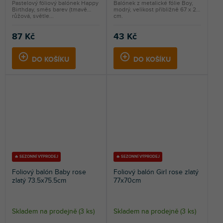
Pastelový fóliový balónek Happy
Balónek z metalické fólie Boy,
Birthday, směs barev (tmavě
modrý, velikost přibližně 67 x 29
růžová, světle...
cm.
87 Kč
43 Kč
DO KOŠÍKU
DO KOŠÍKU
🔥 SEZONNÍ VÝPRODEJ
🔥 SEZONNÍ VÝPRODEJ
Foliový balón Baby rose
Foliový balón Girl rose zlatý
zlatý 73.5x75.5cm
77x70cm
Skladem na prodejně
(
3 ks
)
Skladem na prodejně
(
3 ks
)