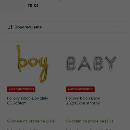
79 Kč
Ř
V
a
ý
Doporučujeme
z
p
e
i
NEJLEVNĚJŠÍ
n
s
NEJDRAŽŠÍ
í
p
p
r
NEJPRODÁVANĚJŠÍ
r
o
o
d
ABECEDNĚ
d
u
u
k
k
t
🔥 SEZONNÍ VÝPRODEJ
🔥 SEZONNÍ VÝPRODEJ
t
ů
Foliový balón Boy zlatý
Foliový balón Baby
ů
63.5x74cm
262x86cm stříbrný
Skladem na prodejně
(
6 ks
)
Skladem na prodejně
(
3 ks
)