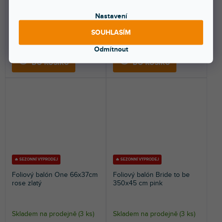
Balónek Love z metalické fólie,
Balónek z metalické fólie Jeden
stříbrný, velikost cca 140 x 35 cm
ve zlaté barvě, velikost přibližně
Nastavení
(55 x 14'').
66 x 37 cm.
SOUHLASÍM
2 Kč
2 Kč
Odmítnout
DO KOŠÍKU
DO KOŠÍKU
🔥 SEZONNÍ VÝPRODEJ
🔥 SEZONNÍ VÝPRODEJ
Foliový balón One 66x37cm
Foliový balón Bride to be
rose zlatý
350x45 cm pink
Skladem na prodejně
(
3 ks
)
Skladem na prodejně
(
3 ks
)