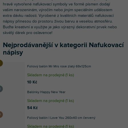
hravě vytvořené nafukovací symboly ve formě písmen dodají
vašim narozeninám, výročím nebo jiným speciálním událostem
extra dávku radosti. Vyrobené z kvalitních materiálů nafukovací
nápisy přinesou do prostoru živou barvu a veselou atmosféru.
Buďte kreativní a využijte je jako výrazný dekorativní prvek nebo
skvělý dárek pro oslavence!
Nejprodávanější v kategorii Nafukovací
nápisy
Foliový balón Mr Mrs rose zlatý 69x125cm
Skladem na prodejně
(
1 ks
)
10 Kč
Balónky Happy New Year
Skladem na prodejně
(
1 ks
)
54 Kč
Foliový balón I Love You 260x40 cm červený
Skladem na prodejně
(
1 ks
)