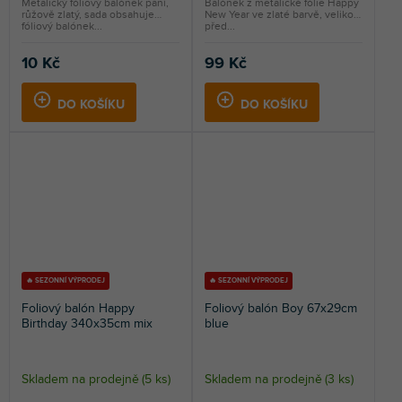
Metalický fóliový balónek paní,
Balónek z metalické fólie Happy
růžově zlatý, sada obsahuje
New Year ve zlaté barvě, velikost
fóliový balónek...
před...
10 Kč
99 Kč
DO KOŠÍKU
DO KOŠÍKU
🔥 SEZONNÍ VÝPRODEJ
🔥 SEZONNÍ VÝPRODEJ
Foliový balón Happy
Foliový balón Boy 67x29cm
Birthday 340x35cm mix
blue
Skladem na prodejně
(
5 ks
)
Skladem na prodejně
(
3 ks
)