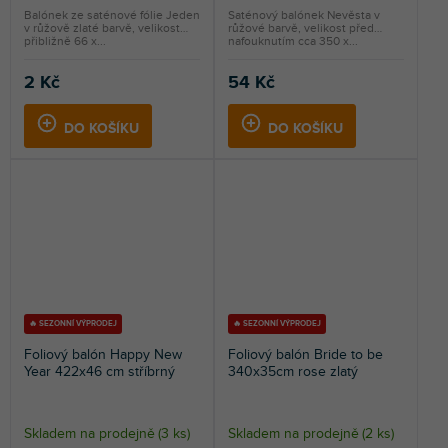
Balónek ze saténové fólie Jeden
Saténový balónek Nevěsta v
v růžově zlaté barvě, velikost
růžové barvě, velikost před
přibližně 66 x...
nafouknutím cca 350 x...
2 Kč
54 Kč
DO KOŠÍKU
DO KOŠÍKU
🔥 SEZONNÍ VÝPRODEJ
🔥 SEZONNÍ VÝPRODEJ
Foliový balón Happy New
Foliový balón Bride to be
Year 422x46 cm stříbrný
340x35cm rose zlatý
Skladem na prodejně
(
3 ks
)
Skladem na prodejně
(
2 ks
)