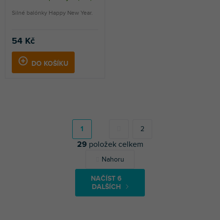
Silné balónky Happy New Year.
54 Kč
DO KOŠÍKU
S
t
r
1
2
á
29
položek celkem
n
k
O
Nahoru
o
v
v
l
á
NAČÍST 6
á
n
DALŠÍCH
d
í
a
c