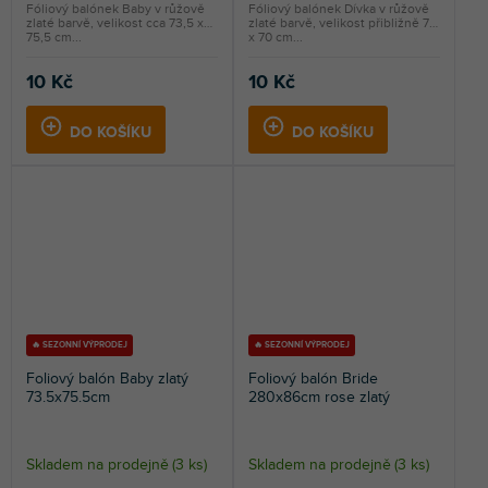
Fóliový balónek Baby v růžově
Fóliový balónek Dívka v růžově
zlaté barvě, velikost cca 73,5 x
zlaté barvě, velikost přibližně 77
75,5 cm...
x 70 cm...
10 Kč
10 Kč
DO KOŠÍKU
DO KOŠÍKU
🔥 SEZONNÍ VÝPRODEJ
🔥 SEZONNÍ VÝPRODEJ
Foliový balón Baby zlatý
Foliový balón Bride
73.5x75.5cm
280x86cm rose zlatý
Skladem na prodejně
(
3 ks
)
Skladem na prodejně
(
3 ks
)