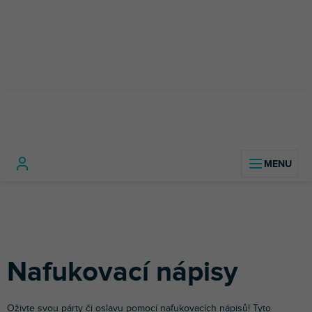
Přejít
na
obsah
Párty
Nafukovací
Nafukovací
Domů
doplňky
balony
nápisy
Nafukovací nápisy
Oživte svou párty či oslavu pomocí nafukovacích nápisů! Tyto