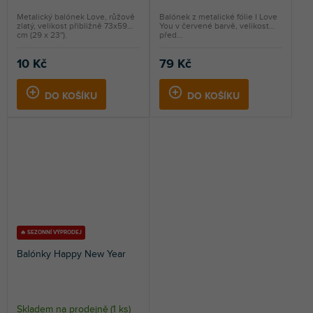
Metalický balónek Love, růžově
Balónek z metalické fólie I Love
zlatý, velikost přibližně 73x59
You v červené barvě, velikost
cm (29 x 23'').
před...
10 Kč
79 Kč
DO KOŠÍKU
DO KOŠÍKU
🔥 SEZONNÍ VÝPRODEJ
Balónky Happy New Year
Skladem na prodejně
(
1 ks
)