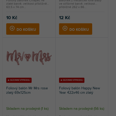
Fóliový balónek Chlapec ve
Balónek z metalické fólie Baby
zlaté barvě, velikost přibližně
ve stříbrné barvě, velikost
63,5 x 74 cm...
přibližně 262 x 86...
10 Kč
12 Kč
DO KOŠÍKU
DO KOŠÍKU
🔥 SEZONNÍ VÝPRODEJ
🔥 SEZONNÍ VÝPRODEJ
Foliový balón Mr Mrs rose
Foliový balón Happy New
zlatý 69x125cm
Year 422x46 cm zlatý
Skladem na prodejně
(
1 ks
)
Skladem na prodejně
(
56 ks
)