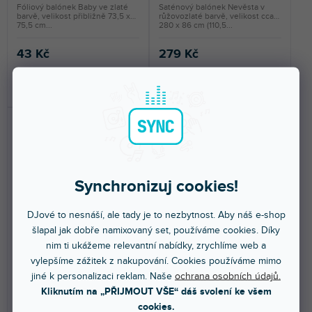
Fóliový balónek Baby ve zlaté
Saténový balónek Nevěsta v
barvě, velikost přibližně 73,5 x
růžovozlaté barvě, velikost cca
75,5 cm...
280 x 86 cm (110,5...
43 Kč
279 Kč
DO KOŠÍKU
DO KOŠÍKU
Synchronizuj cookies!
DJové to nesnáší, ale tady je to nezbytnost. Aby náš e-shop
🔥 SEZONNÍ VÝPRODEJ
🔥 SEZONNÍ VÝPRODEJ
šlapal jak dobře namixovaný set, používáme cookies. Díky
Foliový balón Love
Foliový balón One 66x37cm
nim ti ukážeme relevantní nabídky, zrychlíme web a
140x35cm stříbrný
zlatý
vylepšíme zážitek z nakupování. Cookies používáme mimo
jiné k personalizaci reklam. Naše
ochrana osobních údajů.
Kliknutím na „PŘIJMOUT VŠE“ dáš svolení ke všem
Skladem na prodejně
(
3 ks
)
Skladem na prodejně
(
3 ks
)
cookies.