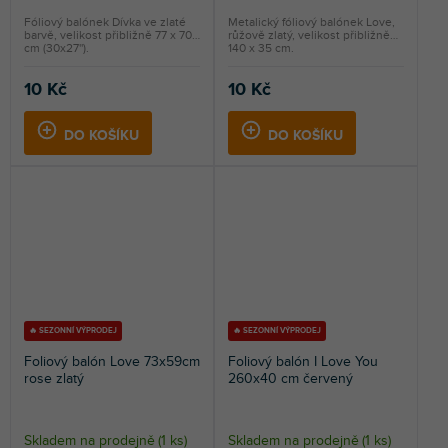
Fóliový balónek Dívka ve zlaté
Metalický fóliový balónek Love,
barvě, velikost přibližně 77 x 70
růžově zlatý, velikost přibližně
cm (30x27'').
140 x 35 cm.
10 Kč
10 Kč
DO KOŠÍKU
DO KOŠÍKU
🔥 SEZONNÍ VÝPRODEJ
🔥 SEZONNÍ VÝPRODEJ
Foliový balón Love 73x59cm
Foliový balón I Love You
rose zlatý
260x40 cm červený
Skladem na prodejně
(
1 ks
)
Skladem na prodejně
(
1 ks
)