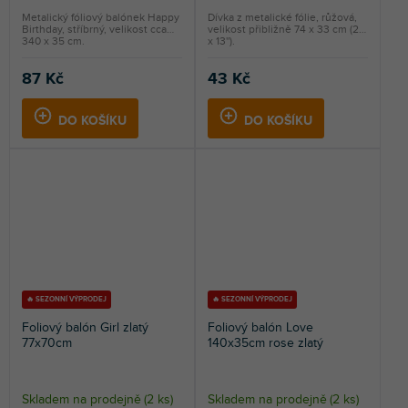
Metalický fóliový balónek Happy
Dívka z metalické fólie, růžová,
Birthday, stříbrný, velikost cca
velikost přibližně 74 x 33 cm (29
340 x 35 cm.
x 13'').
87 Kč
43 Kč
DO KOŠÍKU
DO KOŠÍKU
🔥 SEZONNÍ VÝPRODEJ
🔥 SEZONNÍ VÝPRODEJ
Foliový balón Girl zlatý
Foliový balón Love
77x70cm
140x35cm rose zlatý
Skladem na prodejně
(
2 ks
)
Skladem na prodejně
(
2 ks
)