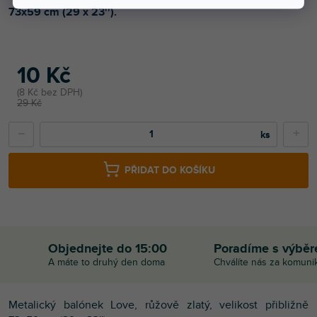
73x59 cm (29 x 23'').
10 Kč
8 Kč bez DPH
29 Kč
−
+
PŘIDAT DO KOŠÍKU
Objednejte do 15:00
Poradíme s výbě
A máte to druhý den doma
Chválíte nás za komuni
Metalický balónek Love, růžově zlatý, velikost přibližně