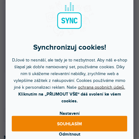
Synchronizuj cookies!
DJové to nesnáší, ale tady je to nezbytnost. Aby náš e-shop
šlapal jak dobře namixovaný set, používáme cookies. Díky
nim ti ukážeme relevantní nabídky, zrychlíme web a
vylepšíme zážitek z nakupování. Cookies používáme mimo
jiné k personalizaci reklam. Naše
ochrana osobních údajů.
Skladem na prodejně
Kliknutím na „PŘIJMOUT VŠE“ dáš svolení ke všem
cookies.
Nastavení
SOUHLASÍM
Odmítnout
Metalický balónek Love, růžově zlatý, velikost přibližně