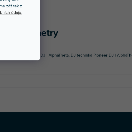
me zážitek z
bních údajů.
vé parametry
DI kontrolery Pioneer DJ | AlphaTheta
,
DJ technika Pioneer DJ | AlphaTh