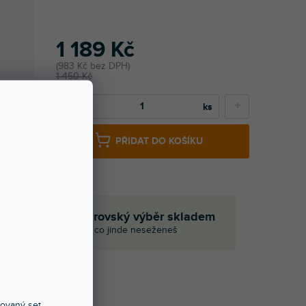
1 189 Kč
983 Kč bez DPH
1 450 Kč
−
+
PŘIDAT DO KOŠÍKU
em
Obrovský výběr skladem
aci
I to, co jinde neseženeš
Í
xovaný set,