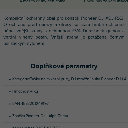
A máš to druhý den doma
Chválí nás za komunikaci
Kompaktní ochranný obal pro konzoli Pioneer DJ XDJ-RX3.
O ochranu před nárazy a otřesy se stará hrubá ochranná
pěna, vnější strany s ochrannou EVA Durashock gumou a
vnitřní vlněný potah. Vnější strana je potažena černým
balistickým nylonem.
Doplňkové parametry
Kategorie
:
Tašky na mixážní pulty
,
DJ mixážní pulty Pioneer DJ | A
Hmotnost
:
4 kg
EAN
:
4573201249197
Značka
:
Pioneer DJ | AlphaTheta