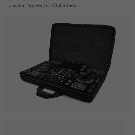
hodnocení
Značka:
Pioneer DJ | AlphaTheta
produktu
je
0,0
z
5
hvězdiček.