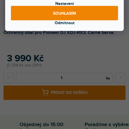
Nastavení
SOUHLASÍM
Odmítnout
Ochranný obal pro Pioneer DJ XDJ-RX3. Černá barva.
3 990 Kč
3 298 Kč bez DPH
−
+
PŘIDAT DO KOŠÍKU
Objednej do 15:00
Poradíme s výběr