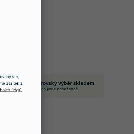
xovaný set,
če
Obrovský výběr skladem
me zážitek z
I to, co jinde neseženeš
bních údajů.
Í