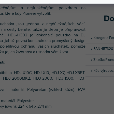
te svoje sluchátka v bezpečí s HDJ-HC02,
pečnějším a nejfunkčnějším pouzdrem na
a, které kdy Pioneer vytvořil.
Do
uchátka jsou jednou z nejdůležitějších věcí,
i na cesty berete, takže je třeba je přepravovat
ně. HDJ-HC02 je dokonalé pouzdro na DJ
Kategorie
:
Po
ka, jehož pevná konstrukce a promyšlený design
 spolehlivou ochranu vašich sluchátek, pomůže
EAN
:
457320
it jejich životnost a usnadní vám život.
Značka
:
Pione
sti:
Kód výrobce
:
tibilita: HDJ-X10C, HDJ-X10, HDJ-X7, HDJ-X5BT,
, HDJ-2000MK2, HDJ-2000, HDJ-1500, HDJ-
vní materiál: Polyuretan (vzhled kůže), EVA
í materiál: Polyester
ry (š/v/h): 224 x 64 x 274 mm