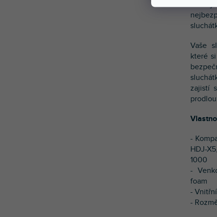
Udržuj
nejbez
sluchátk
Vaše sl
které s
bezpeč
sluchát
zajistí
prodlouž
Vlastno
- Kompa
HDJ-X5
1000
- Venko
foam
- Vnitřn
- Rozmě