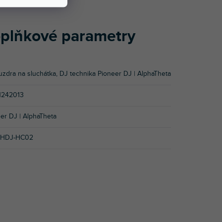
plňkové parametry
uzdra na sluchátka
,
DJ technika Pioneer DJ | AlphaTheta
1242013
er DJ | AlphaTheta
HDJ-HC02