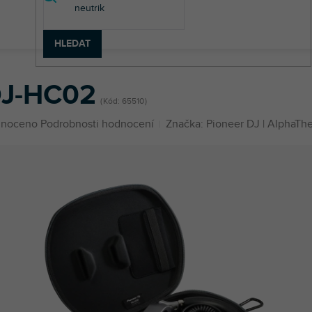
HLEDAT
C02
J-HC02
Kód:
65510
né
noceno
Podrobnosti hodnocení
Značka:
Pioneer DJ | AlphaThe
ení
u
ek.