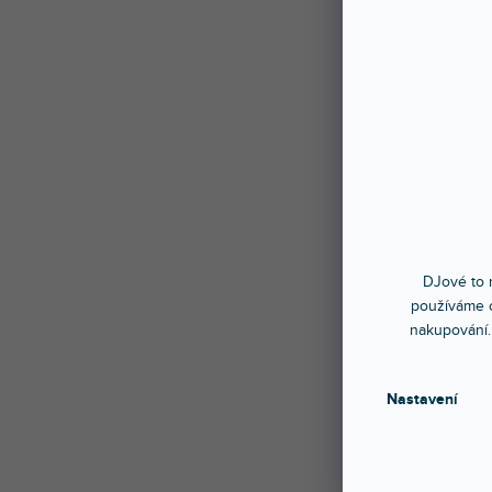
DJové to n
používáme c
nakupování.
Nastavení