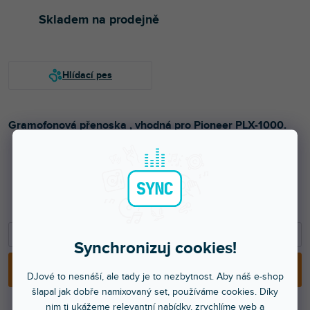
Skladem na prodejně
Gramofonová přenoska , vhodná pro Pioneer PLX-1000.
6 790 Kč
5 612 Kč bez DPH
−
+
Synchronizuj cookies!
PŘIDAT DO KOŠÍKU
DJové to nesnáší, ale tady je to nezbytnost. Aby náš e-shop
šlapal jak dobře namixovaný set, používáme cookies. Díky
nim ti ukážeme relevantní nabídky, zrychlíme web a