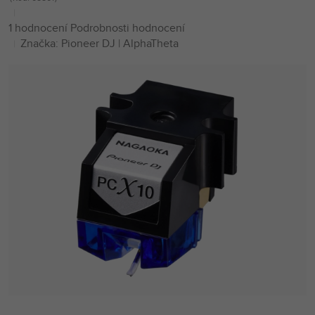
Průměrné
1 hodnocení
Podrobnosti hodnocení
hodnocení
Značka:
Pioneer DJ | AlphaTheta
produktu
je
5,0
z
5
hvězdiček.