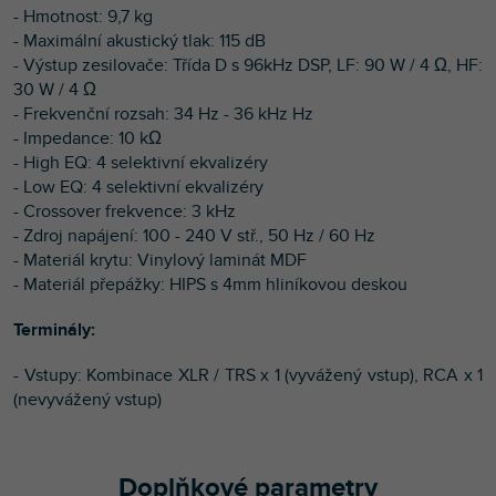
- Hmotnost: 9,7 kg
- Maximální akustický tlak: 115 dB
- Výstup zesilovače: Třída D s 96kHz DSP, LF: 90 W / 4 Ω, HF:
30 W / 4 Ω
- Frekvenční rozsah: 34 Hz - 36 kHz Hz
- Impedance: 10 kΩ
- High EQ: 4 selektivní ekvalizéry
- Low EQ: 4 selektivní ekvalizéry
- Crossover frekvence: 3 kHz
- Zdroj napájení: 100 - 240 V stř., 50 Hz / 60 Hz
- Materiál krytu: Vinylový laminát MDF
- Materiál přepážky: HIPS s 4mm hliníkovou deskou
Terminály:
- Vstupy: Kombinace XLR / TRS x 1 (vyvážený vstup), RCA x 1
(nevyvážený vstup)
Doplňkové parametry