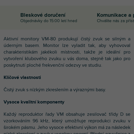
Bleskové doručení
Komunikace a 
Objednávky do 15:00 letí hned
Chválíte nás za přís
Aktivní monitory VM-80 produkují čistý zvuk se silným a
úderným basem. Monitor lze vyladit tak, aby vyhovoval
charakteristikám jakékoli místnosti, takže je ideální pro
vytvoření klubového zvuku u vás doma, stejně tak jako pro
poskytnutí ploché frekvenční odezvy ve studiu.
Klíčové vlastnosti
Čistý zvuk s nízkým zkreslením a výraznými basy.
Vysoce kvalitní komponenty
Každý reproduktor řady VM obsahuje zesilovač třídy D se
vzorkováním 96 kHz, který umožňuje reprodukci zvuku v
širokém pásmu. Jeho vysoce efektivní výkon má za následek
nízké zkreslení a zvuk s vysokou energií. Přední ozvučnice z