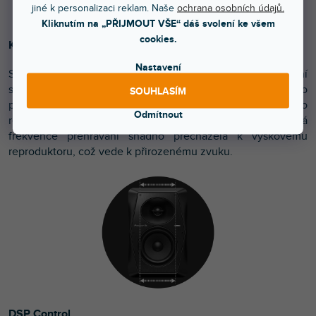
jiné k personalizaci reklam. Naše
ochrana osobních údajů.
Kliknutím na „PŘIJMOUT VŠE“ dáš svolení ke všem
cookies.
Konstantní směrovost
Nastavení
Středofrekvenční a vysokofrekvenční zvuky mají konstantní
směrovost, která také vytváří široký a jednotný prostor pro
SOUHLASÍM
poslech vaší hudby. Tvar klaksonu a hrana basového
Odmítnout
reproduktoru jsou speciálně navrženy tak, aby plochá
frekvence přehrávání snadno přecházela k výškovému
reproduktoru, což vede k přirozenému zvuku.
DSP Control