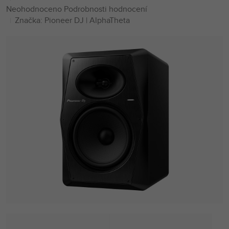
Průměrné
Neohodnoceno
Podrobnosti hodnocení
hodnocení
Značka:
Pioneer DJ | AlphaTheta
produktu
je
0,0
z
5
hvězdiček.