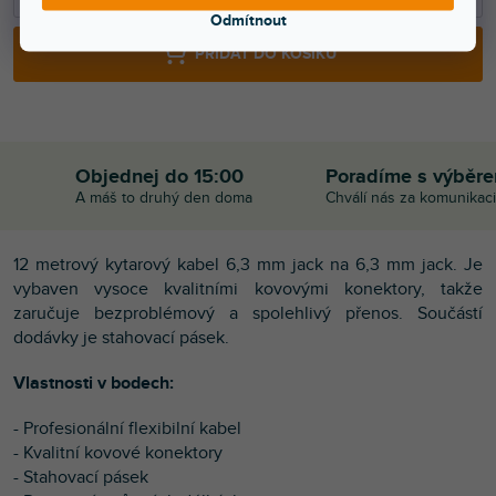
Odmítnout
PŘIDAT DO KOŠÍKU
Objednej do 15:00
Poradíme s výběr
A máš to druhý den doma
Chválí nás za komunikaci
12 metrový kytarový kabel 6,3 mm jack na 6,3 mm jack. Je
vybaven vysoce kvalitními kovovými konektory, takže
zaručuje bezproblémový a spolehlivý přenos. Součástí
dodávky je stahovací pásek.
Vlastnosti v bodech:
- Profesionální flexibilní kabel
- Kvalitní kovové konektory
- Stahovací pásek