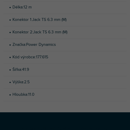
Délka
:
12 m
Konektor 1
:
Jack TS 6.3 mm (M)
Konektor 2
:
Jack TS 6.3 mm (M)
Značka
:
Power Dynamics
Kód výrobce
:
177.615
Šířka
:
41.9
Výška
:
2.5
Hloubka
:
11.0
Z
Copyright 2026
Profi-DJ
. Všechna práva vyhrazena.