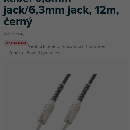
jack/6,3mm jack, 12m,
černý
Kód:
57394
VÍCE ZA MÉNĚ
Průměrné
Neohodnoceno
Podrobnosti hodnocení
hodnocení
Značka:
Power Dynamics
produktu
je
0,0
z
5
hvězdiček.