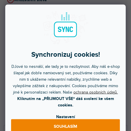
1 - 4 ks
479 Kč
/ ks
5 - 9 ks = sleva 5 %
455 Kč
/ ks
10 - 14 ks = sleva 10 %
431 Kč
/ ks
Synchronizuj cookies!
15 - 19 ks = sleva 15 %
407 Kč
/ ks
DJové to nesnáší, ale tady je to nezbytnost. Aby náš e-shop
20 a více ks = sleva 20 %
383 Kč
/ ks
šlapal jak dobře namixovaný set, používáme cookies. Díky
nim ti ukážeme relevantní nabídky, zrychlíme web a
Ušetříte
0 Kč
vylepšíme zážitek z nakupování. Cookies používáme mimo
jiné k personalizaci reklam. Naše
ochrana osobních údajů.
Kliknutím na „PŘIJMOUT VŠE“ dáš svolení ke všem
479 Kč
cookies.
396 Kč bez DPH
Nastavení
529 Kč
SOUHLASÍM
−
+