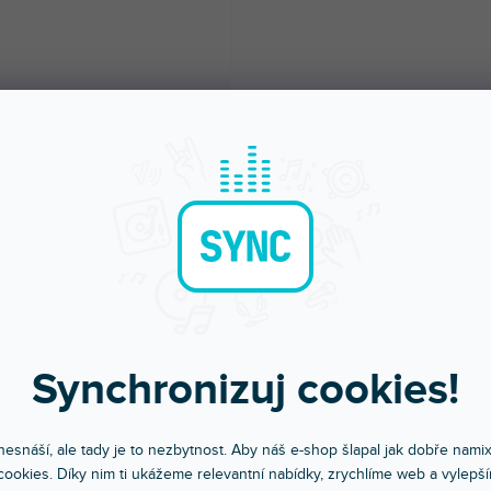
Synchronizuj cookies!
Objednej do 15:00
Poradíme s výběr
A máš to druhý den doma
Chválí nás za komunikac
esnáší, ale tady je to nezbytnost. Aby náš e-shop šlapal jak dobře nami
ookies. Díky nim ti ukážeme relevantní nabídky, zrychlíme web a vylepší