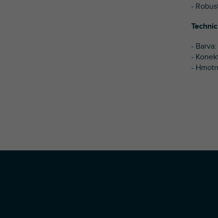
- Robust
Technic
- Barva
- Konekt
- Hmotn
Z
á