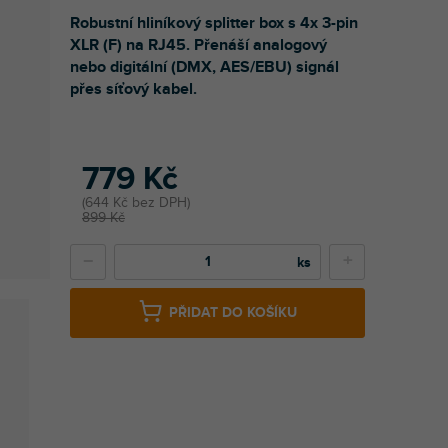
Robustní hliníkový splitter box s 4x 3-pin
XLR (F) na RJ45. Přenáší analogový
nebo digitální (DMX, AES/EBU) signál
přes síťový kabel.
779 Kč
644 Kč bez DPH
899 Kč
−
+
PŘIDAT DO KOŠÍKU