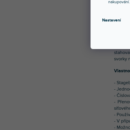
nakupování.
Nastavení
Splitte
jevišť,
kanály 
zařízen
stahova
svorky 
Vlastno
- Stage
- Jedno
- Číslo
- Přeno
síťovéh
- Použí
- V pří
- Možnos