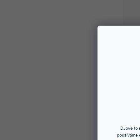
DJové to n
používáme c