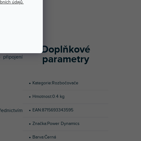
bních údajů.
Í
ozvučování
daptér se 4
 zvukových
Doplňkové
bylo nutné
parametry
 připojení
Kategorie
:
Rozbočovače
Hmotnost
:
0.4 kg
řednictvím
EAN
:
8715693343595
Značka
:
Power Dynamics
Barva
:
Černá