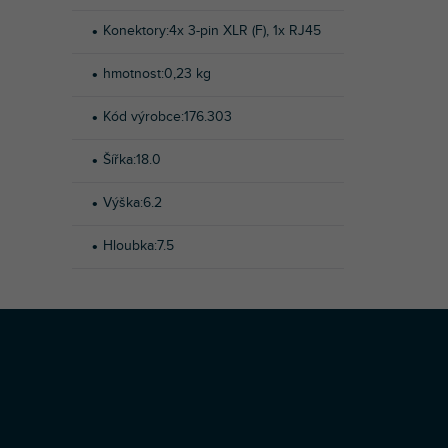
Konektory
:
4x 3-pin XLR (F), 1x RJ45
hmotnost
:
0,23 kg
Kód výrobce
:
176.303
Šířka
:
18.0
Výška
:
6.2
Hloubka
:
7.5