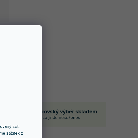
em
Obrovský výběr skladem
i
I to, co jinde neseženeš
xovaný set,
me zážitek z