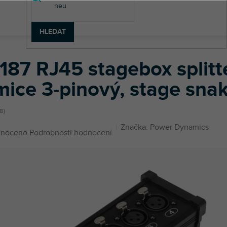
HLEDAT
RJ45 stagebox splitter, RJ45 na 4× XLR samice 3-pinový, stage snake
187 RJ45 stagebox splitt
mice 3-pinový, stage snak
18
Značka:
Power Dynamics
né
noceno
Podrobnosti hodnocení
ení
u
ek.