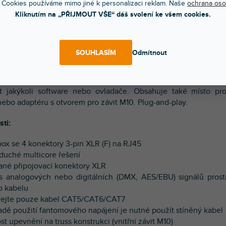
 Cookies používáme mimo jiné k personalizaci reklam. Naše
ochrana oso
Kliknutím na „PŘIJMOUT VŠE“ dáš svolení ke všem cookies.
POPIS
HODNOCEN
ry PDConnex jsou ideální pro širokou škálu aplikací včetně 
SOUHLASÍM
Odmítnout
 osvětlování a nahrávacích studia. Tento kompaktní multisíťový a
a 3-pin XLR konektory lze použít k připojení několika různých
í k jedinému síťovému kabelu dlouhému až 100 metrů, aniž by 
t jakýkoli software nebo ovladače. Obsahuje také místo pro
nebo adaptéru s otvorem pro závit M10. Plug-and-play.
sti:
box se 4 konektory 3-pin XLR (F) na RJ45
duché multicore řešení
vané připojovací konektory XLR
s analogových nebo digitálních (DMX, AES/EBU) signálů prost
o kabelu
vejte pouze kabel CAT5/CAT6/CAT7
padě použití fantomového napájení je nutné použít stíněný kabel
t upevnění na truss konstrukci (vnitřní závit M10)