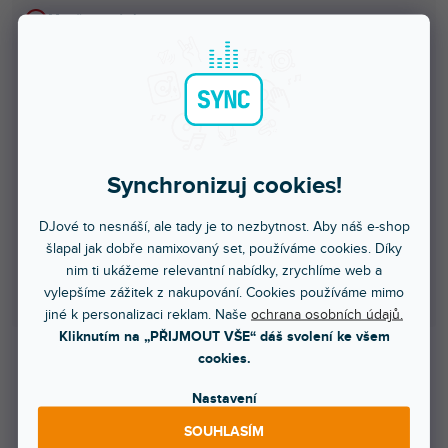
Množstevní sleva
1 - 4 ks
329 Kč
/ ks
5 - 9 ks = sleva 5 %
313 Kč
/ ks
10 - 14 ks = sleva 10 %
296 Kč
/ ks
Synchronizuj cookies!
15 - 19 ks = sleva 15 %
280 Kč
/ ks
DJové to nesnáší, ale tady je to nezbytnost. Aby náš e-shop
šlapal jak dobře namixovaný set, používáme cookies. Díky
20 a více ks = sleva 20 %
263 Kč
/ ks
nim ti ukážeme relevantní nabídky, zrychlíme web a
vylepšíme zážitek z nakupování. Cookies používáme mimo
Ušetříte
0 Kč
jiné k personalizaci reklam. Naše
ochrana osobních údajů.
Kliknutím na „PŘIJMOUT VŠE“ dáš svolení ke všem
cookies.
329 Kč
Nastavení
272 Kč bez DPH
829 Kč
SOUHLASÍM