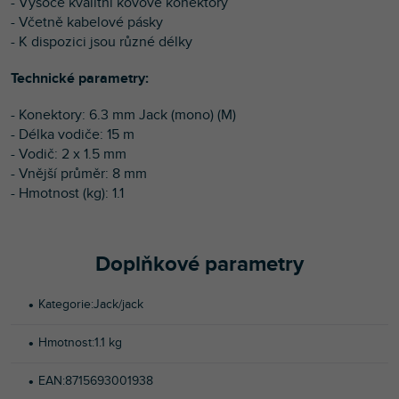
- Vysoce kvalitní kovové konektory
- Včetně kabelové pásky
- K dispozici jsou různé délky
Technické parametry:
- Konektory: 6.3 mm Jack (mono) (M)
- Délka vodiče: 15 m
- Vodič: 2 x 1.5 mm
- Vnější průměr: 8 mm
- Hmotnost (kg): 1.1
Doplňkové parametry
Kategorie
:
Jack/jack
Hmotnost
:
1.1 kg
EAN
:
8715693001938