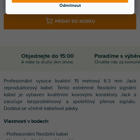
−
+
Odmítnout
PŘIDAT DO KOŠÍKU
Objednejte do 15:00
Poradíme s výbě
A máte to druhý den doma
Chválíte nás za komuni
Profesionální vysoce kvalitní 15 metrový 6.3 mm Jack
reproduktorový kabel. Tento extrémně flexibilní signální
kabel je vybaven kvalitními kovovými konektory Jack a
zaručuje bezproblémový a spolehlivý přenos signálu.
Dodává se včetně kabelové pásky.
Vlastnosti v bodech:
- Profesionální flexibilní kabel