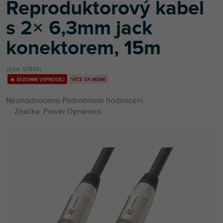
Reproduktorový kabel
s 2× 6,3mm jack
konektorem, 15m
Kód:
57855
🔥 SEZONNÍ VÝPRODEJ
VÍCE ZA MÉNĚ
Průměrné
Neohodnoceno
Podrobnosti hodnocení
hodnocení
Značka:
Power Dynamics
produktu
je
0,0
z
5
hvězdiček.