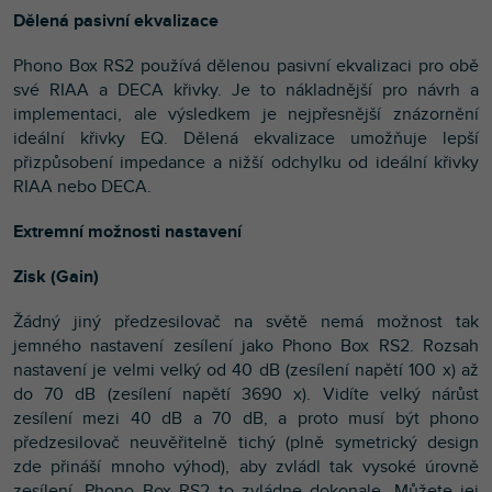
Dělená pasivní ekvalizace
Phono Box RS2 používá dělenou pasivní ekvalizaci pro obě
své RIAA a DECA křivky. Je to nákladnější pro návrh a
implementaci, ale výsledkem je nejpřesnější znázornění
ideální křivky EQ. Dělená ekvalizace umožňuje lepší
přizpůsobení impedance a nižší odchylku od ideální křivky
RIAA nebo DECA.
Extremní možnosti nastavení
Zisk (Gain)
Žádný jiný předzesilovač na světě nemá možnost tak
jemného nastavení zesílení jako Phono Box RS2. Rozsah
nastavení je velmi velký od 40 dB (zesílení napětí 100 x) až
do 70 dB (zesílení napětí 3690 x). Vidíte velký nárůst
zesílení mezi 40 dB a 70 dB, a proto musí být phono
předzesilovač neuvěřitelně tichý (plně symetrický design
zde přináší mnoho výhod), aby zvládl tak vysoké úrovně
zesílení. Phono Box RS2 to zvládne dokonale. Můžete jej