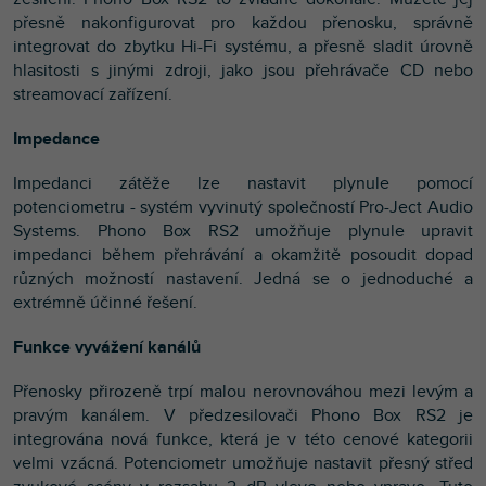
přesně nakonfigurovat pro každou přenosku, správně
integrovat do zbytku Hi-Fi systému, a přesně sladit úrovně
hlasitosti s jinými zdroji, jako jsou přehrávače CD nebo
streamovací zařízení.
Impedance
Impedanci zátěže lze nastavit plynule pomocí
potenciometru - systém vyvinutý společností Pro-Ject Audio
Systems. Phono Box RS2 umožňuje plynule upravit
impedanci během přehrávání a okamžitě posoudit dopad
různých možností nastavení. Jedná se o jednoduché a
extrémně účinné řešení.
Funkce vyvážení kanálů
Přenosky přirozeně trpí malou nerovnováhou mezi levým a
pravým kanálem. V předzesilovači Phono Box RS2 je
integrována nová funkce, která je v této cenové kategorii
velmi vzácná. Potenciometr umožňuje nastavit přesný střed