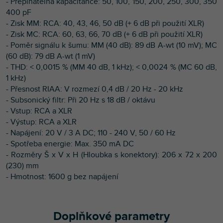
- Přepínatelná kapacitance: 50, 100, 150, 200, 250, 300, 350
400 pF
- Zisk MM: RCA: 40, 43, 46, 50 dB (+ 6 dB při použití XLR)
- Zisk MC: RCA: 60, 63, 66, 70 dB (+ 6 dB při použití XLR)
- Poměr signálu k šumu: MM (40 dB): 89 dB A-wt (10 mV); MC
(60 dB): 79 dB A-wt (1 mV)
- THD: < 0,0015 % (MM 40 dB, 1 kHz); < 0,0024 % (MC 60 dB,
1 kHz)
- Přesnost RIAA: V rozmezí 0,4 dB / 20 Hz - 20 kHz
- Subsonický filtr: Při 20 Hz s 18 dB / oktávu
- Vstup: RCA a XLR
- Výstup: RCA a XLR
- Napájení: 20 V / 3 A DC; 110 - 240 V, 50 / 60 Hz
- Spotřeba energie: Max. 350 mA DC
- Rozměry Š x V x H (Hloubka s konektory): 206 x 72 x 200
(230) mm
- Hmotnost: 1600 g bez napájení
Doplňkové parametry