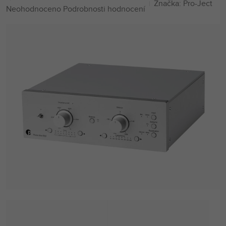
Značka:
Pro-Ject
Průměrné
Neohodnoceno
Podrobnosti hodnocení
hodnocení
produktu
je
0,0
z
5
hvězdiček.