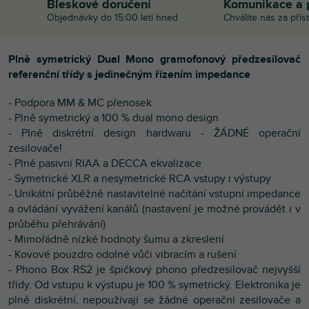
Bleskové doručení
Komunikace a 
Objednávky do 15:00 letí hned
Chválíte nás za přís
Plně symetrický Dual Mono gramofonový předzesilovač
referenční třídy s jedinečným řízením impedance
- Podpora MM & MC přenosek
- Plně symetrický a 100 % dual mono design
- Plně diskrétní design hardwaru - ŽÁDNÉ operační
zesilovače!
- Plně pasivní RIAA a DECCA ekvalizace
- Symetrické XLR a nesymetrické RCA vstupy i výstupy
- Unikátní průběžně nastavitelné načítání vstupní impedance
a ovládání vyvážení kanálů (nastavení je možné provádět i v
průběhu přehrávání)
- Mimořádně nízké hodnoty šumu a zkreslení
- Kovové pouzdro odolné vůči vibracím a rušení
- Phono Box RS2 je špičkový phono předzesilovač nejvyšší
třídy. Od vstupu k výstupu je 100 % symetrický. Elektronika je
plně diskrétní, nepoužívají se žádné operační zesilovače a