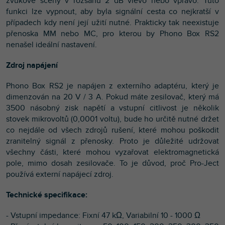
zvukové scény v rozsahu 2 dB vlevo nebo vpravo. Tuto
funkci lze vypnout, aby byla signální cesta co nejkratší v
případech kdy není její užití nutné. Prakticky tak neexistuje
přenoska MM nebo MC, pro kterou by Phono Box RS2
nenašel ideální nastavení.
Zdroj napájení
Phono Box RS2 je napájen z externího adaptéru, který je
dimenzován na 20 V / 3 A. Pokud máte zesilovač, který má
3500 násobný zisk napětí a vstupní citlivost je několik
stovek mikrovoltů (0,0001 voltu), bude ho určitě nutné držet
co nejdále od všech zdrojů rušení, které mohou poškodit
zranitelný signál z přenosky. Proto je důležité udržovat
všechny části, které mohou vyzařovat elektromagnetická
pole, mimo dosah zesilovače. To je důvod, proč Pro-Ject
používá externí napájecí zdroj.
Technické specifikace:
- Vstupní impedance: Fixní 47 kΩ, Variabilní 10 - 1000 Ω