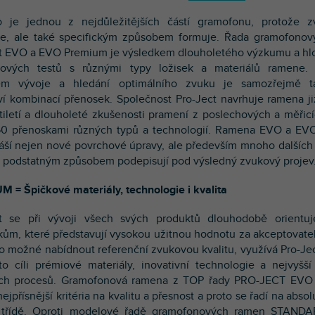
 je jednou z nejdůležitějších částí gramofonu, protože z
je, ale také specifickým způsobem formuje. Řada gramofono
t EVO a EVO Premium je výsledkem dlouholetého výzkumu a h
hových testů s různými typy ložisek a materiálů ramene. 
em vývoje a hledání optimálního zvuku je samozřejmě t
í kombinací přenosek. Společnost Pro-Ject navrhuje ramena ji
etiletí a dlouholeté zkušenosti pramení z poslechových a měřicí
50 přenoskami různých typů a technologií. Ramena EVO a E
náší nejen nové povrchové úpravy, ale především mnoho dalších 
e podstatným způsobem podepisují pod výsledný zvukový projev
 = Špičkové materiály, technologie i kvalita
ct se při vývoji všech svých produktů dlouhodobě orientu
kům, které představují vysokou užitnou hodnotu za akceptovate
o možné nabídnout referenční zvukovou kvalitu, využívá Pro-Jec
o cíli prémiové materiály, inovativní technologie a nejvyšší
ích procesů. Gramofonová ramena z TOP řady PRO-JECT EV
nejpřísnější kritéria na kvalitu a přesnost a proto se řadí na absol
 třídě. Oproti modelové řadě gramofonových ramen STANDAR