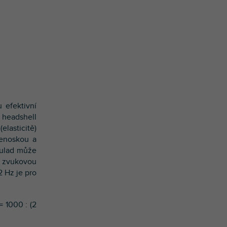
 efektivní
 headshell
asticitě)
enoskou a
oulad může
u zvukovou
2 Hz je pro
= 1000 : (2