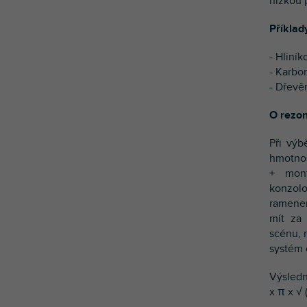
nízkou 
Příklad
- Hliní
- Karbo
- Dřevě
O rezon
Při výb
hmotnos
+ mont
konzol
ramenem
mít za
scénu, 
systém 
Výsledn
x π x √ 