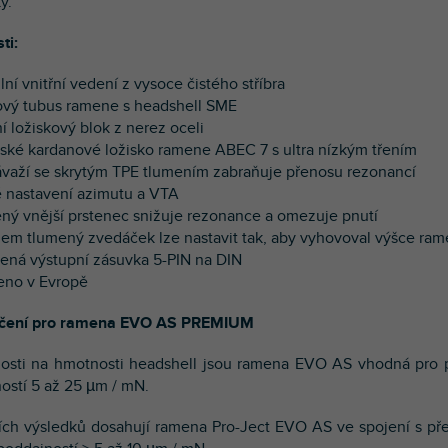
y.
ti:
ilní vnitřní vedení z vysoce čistého stříbra
kový tubus ramene s headshell SME
í ložiskový blok z nerez oceli
rské kardanové ložisko ramene ABEC 7 s ultra nízkým třením
závaží se skrytým TPE tlumením zabraňuje přenosu rezonancí
é nastavení azimutu a VTA
ený vnější prstenec snižuje rezonance a omezuje pnutí
onem tlumený zvedáček lze nastavit tak, aby vyhovoval výšce ra
cená výstupní zásuvka 5-PIN na DIN
eno v Evropě
čení pro ramena EVO AS PREMIUM
losti na hmotnosti headshell jsou ramena EVO AS vhodná pro 
ostí 5 až 25 µm / mN.
ích výsledků dosahují ramena Pro-Ject EVO AS ve spojení s př