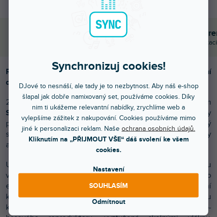
Objednej do 15:00
Poradíme s výběr
A máš to druhý den doma
Chválí nás za komunikaci
Synchronizuj cookies!
Regálové reprosoustavy s povrchovou úpravou z přírodní
dýhy
DJové to nesnáší, ale tady je to nezbytnost. Aby náš e-shop
šlapal jak dobře namixovaný set, používáme cookies. Díky
2-pásmové regálové reprosoustavy s bass-reflexem
nim ti ukážeme relevantní nabídky, zrychlíme web a
SPEAKER BOX 5 S2
vyrobené v Evropě, jsou respektovány
vylepšíme zážitek z nakupování. Cookies používáme mimo
pro svůj výjimečný zvuk, šířku prostoru, detail a pevný
jiné k personalizaci reklam. Naše
ochrana osobních údajů.
sametový bas. Nastavují tak nové standardy v rámci své třídy
Kliknutím na „PŘIJMOUT VŠE“ dáš svolení ke všem
a poměru výkon / cena.
cookies.
Ušlechtilý korpus z MDF o síle 19 mm je nabízen ve dvou
Nastavení
variantách s povrchem z přírodní dýhy ořechu nebo
eukalyptu. K osazení byly použity pouze vysoce kvalitní
SOUHLASÍM
komponenty. Výškový reproduktor s 25 mm hedvábnou
Odmítnout
kalotou přináší čisté výšky a 150 mm membrána středo-