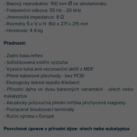
- Basový reproduktor: 150 mm Ø ze sklolaminátu
- Frekvenční odezva: 55 Hz - 20 kHz
- Jmenovitá impedance: 8 Ω
- Rozměry Š x V x H: 160 x 271 x 215 mm
- Hmotnost: 4,9 kg
Přednosti:
- Zadní bass-reflex
- Sofistikovaná vnitřní výztuha
- Vysoce tuhá anti-rezonanční skříň z MDF
- Přímé kabelové přechody - bez PCB!
- Ekologicky šetrné lepidlo Kleiberit
- Přírodní dýha ve dvou barevných variantách - ořech nebo
eukalyptus
- Akusticky průzvučná přední mřížka přichycená magnety
- Pozlacené šroubovací terminály
- Ruční výroba v Evropě
Povrchová úprava v přírodní dýze: ořech nebo eukalyptus