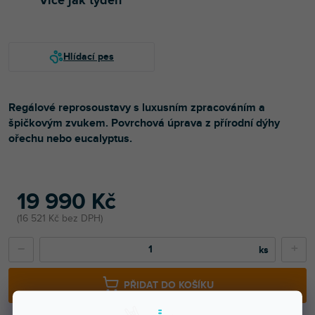
Více jak týden
Regálové reprosoustavy s luxusním zpracováním a
špičkovým zvukem. Povrchová úprava z přírodní dýhy
ořechu nebo eucalyptus.
19 990 Kč
16 521 Kč bez DPH
−
+
PŘIDAT DO KOŠÍKU