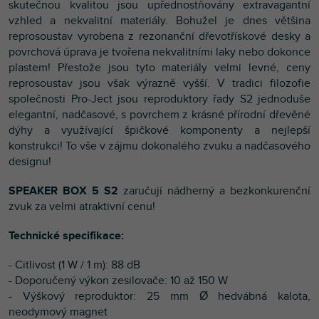
skutečnou kvalitou jsou upřednostňovány extravagantní
vzhled a nekvalitní materiály. Bohužel je dnes většina
reprosoustav vyrobena z rezonanční dřevotřískové desky a
povrchová úprava je tvořena nekvalitními laky nebo dokonce
plastem! Přestože jsou tyto materiály velmi levné, ceny
reprosoustav jsou však výrazně vyšší. V tradici filozofie
společnosti Pro-Ject jsou reproduktory řady S2 jednoduše
elegantní, nadčasové, s povrchem z krásné přírodní dřevěné
dýhy a využívající špičkové komponenty a nejlepší
konstrukci! To vše v zájmu dokonalého zvuku a nadčasového
designu!
SPEAKER BOX 5 S2
zaručují nádherný a bezkonkurenční
zvuk za velmi atraktivní cenu!
Technické specifikace:
- Citlivost (1 W / 1 m): 88 dB
- Doporučený výkon zesilovače: 10 až 150 W
- Výškový reproduktor: 25 mm Ø hedvábná kalota,
neodymový magnet