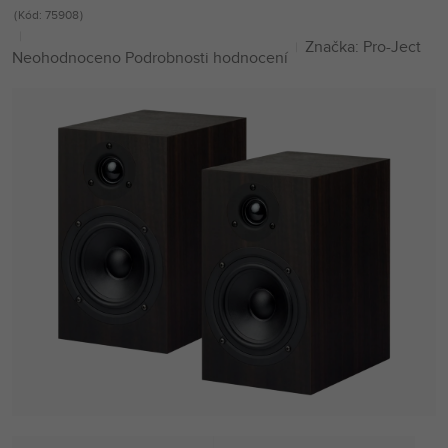
Kód:
75908
Značka:
Pro-Ject
Průměrné
Neohodnoceno
Podrobnosti hodnocení
hodnocení
produktu
je
0,0
z
5
hvězdiček.