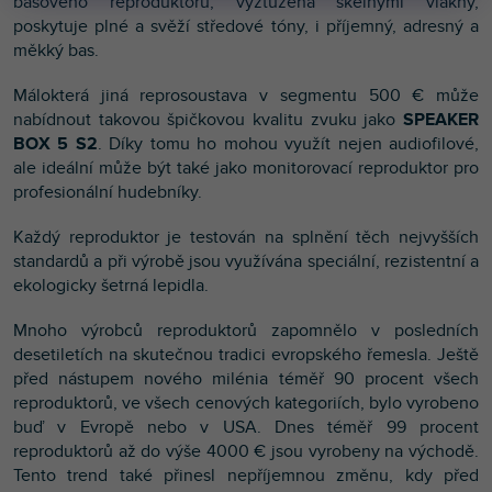
basového reproduktoru, vyztužená skelnými vlákny,
poskytuje plné a svěží středové tóny, i příjemný, adresný a
měkký bas.
Málokterá jiná reprosoustava v segmentu 500 € může
nabídnout takovou špičkovou kvalitu zvuku jako
SPEAKER
BOX 5 S2
. Díky tomu ho mohou využít nejen audiofilové,
ale ideální může být také jako monitorovací reproduktor pro
profesionální hudebníky.
Každý reproduktor je testován na splnění těch nejvyšších
standardů a při výrobě jsou využívána speciální, rezistentní a
ekologicky šetrná lepidla.
Mnoho výrobců reproduktorů zapomnělo v posledních
desetiletích na skutečnou tradici evropského řemesla. Ještě
před nástupem nového milénia téměř 90 procent všech
reproduktorů, ve všech cenových kategoriích, bylo vyrobeno
buď v Evropě nebo v USA. Dnes téměř 99 procent
reproduktorů až do výše 4000 € jsou vyrobeny na východě.
Tento trend také přinesl nepříjemnou změnu, kdy před