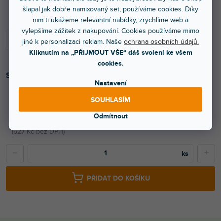
Skladem na prodejně
šlapal jak dobře namixovaný set, používáme cookies. Díky
nim ti ukážeme relevantní nabídky, zrychlíme web a
vylepšíme zážitek z nakupování. Cookies používáme mimo
jiné k personalizaci reklam. Naše
ochrana osobních údajů.
Kliknutím na „PŘIJMOUT VŠE“ dáš svolení ke všem
cookies.
Stroboskopický nastavovací disk.
Nastavení
SOUHLASÍM
759 Kč
Odmítnout
627 Kč bez DPH
−
+
PŘIDAT DO KOŠÍKU