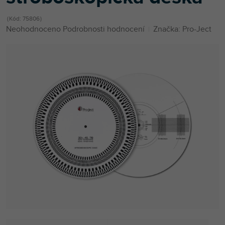
Kód:
75806
Průměrné
Neohodnoceno
Podrobnosti hodnocení
Značka:
Pro-Ject
hodnocení
produktu
je
0,0
z
5
hvězdiček.