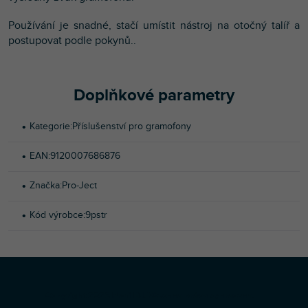
Používání je snadné, stačí umístit nástroj na otočný talíř a
postupovat podle pokynů..
Doplňkové parametry
Kategorie
:
Příslušenství pro gramofony
EAN
:
9120007686876
Značka
:
Pro-Ject
Kód výrobce
:
9pstr
Z
Copyright 2026
Profi-DJ
. Všechna práva vyhrazena.
á