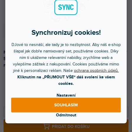
Skladem na prodejně
Synchronizuj cookies!
DJové to nesnáší, ale tady je to nezbytnost. Aby náš e-shop
šlapal jak dobře namixovaný set, používáme cookies. Díky
Hotový propojovací ukončený kvalitními konektory 2x XLR
nim ti ukážeme relevantní nabídky, zrychlíme web a
Samec 2x Jack 6.3mm Mono, délka 3m. Idealní pro
vylepšíme zážitek z nakupování. Cookies používáme mimo
mobilní aplikace.
jiné k personalizaci reklam. Naše
ochrana osobních údajů.
Kliknutím na „PŘIJMOUT VŠE“ dáš svolení ke všem
cookies.
450 Kč
Nastavení
372 Kč bez DPH
SOUHLASÍM
−
+
Odmítnout
PŘIDAT DO KOŠÍKU