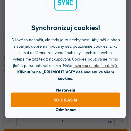
Skladem na prodejně
Synchronizuj cookies!
DJové to nesnáší, ale tady je to nezbytnost. Aby náš e-shop
šlapal jak dobře namixovaný set, používáme cookies. Díky
nim ti ukážeme relevantní nabídky, zrychlíme web a
Hotový flexibilní mikrofonní kabel s konektory XLR 3Pin
vylepšíme zážitek z nakupování. Cookies používáme mimo
samec - samice, barva černá, délka 3m, vhodné pro
jiné k personalizaci reklam. Naše
ochrana osobních údajů.
mobilní použití i pevné instalace.
Kliknutím na „PŘIJMOUT VŠE“ dáš svolení ke všem
cookies.
Nastavení
329 Kč
SOUHLASÍM
272 Kč bez DPH
395 Kč
Odmítnout
−
+